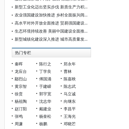
新型工业化迈出坚实步伐 新质生产力积蓄强劲动力——“十四五”经济社会发展成就系列报告之十
农业强国建设加快推进 乡村全面振兴阔步前行——“十四五”经济社会发展成就系列报告之九
高水平对外开放全面推进 贸易强国建设巩固提升——“十四五”经济社会发展成就系列报告之八
生态环境持续改善 美丽中国建设全面推进——“十四五”经济社会发展成就系列报告之七
新型城镇化建设深入推进 城市高质量发展成效显著——“十四五”经济社会发展成就系列报告之六
热门专栏
秦晖
陈行之
郑永年
龙应台
丁学良
曹林
鄢烈山
傅国涌
陈嘉映
黄宗智
于建嵘
陈志武
徐贲
郭宇宽
马立诚
杨祖陶
沈志华
向继东
赵汀阳
戴建业
李昌平
张鸣
杨奎松
王海光
周濂
杨鹏
邓晓芒