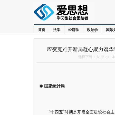
首页
法学
经济学
政治学
国际
应变克难开新局凝心聚力谱华
选择字号：
大
中
小
本文
●
国家统计局
“十四五”时期是开启全面建设社会