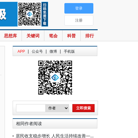
登录
注册
思想库
关键词
笔会
科普
排行
|
|
|
APP
公众号
微博
手机版
相同作者阅读
居民收支稳步增长 人民生活持续改善——“十四五”经济社会发展成就系列报告之十五