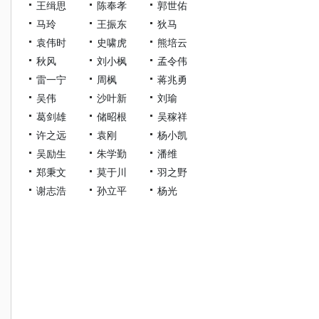
王缉思
陈奉孝
郭世佑
马玲
王振东
狄马
袁伟时
史啸虎
熊培云
秋风
刘小枫
孟令伟
雷一宁
周枫
蒋兆勇
吴伟
沙叶新
刘瑜
葛剑雄
储昭根
吴稼祥
许之远
袁刚
杨小凯
吴励生
朱学勤
潘维
郑秉文
莫于川
羽之野
谢志浩
孙立平
杨光