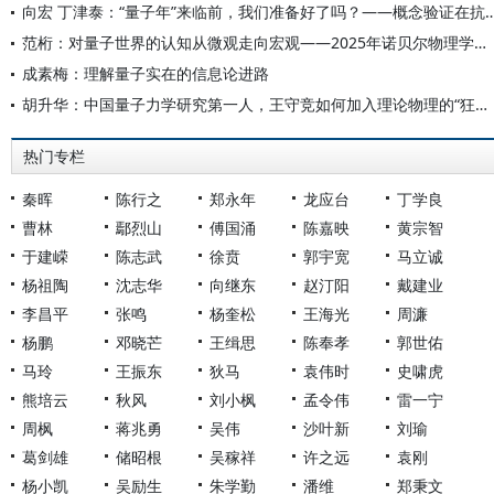
向宏 丁津泰：“量子年”来临前，我们准备好了吗？——概念验证在抗
范桁：对量子世界的认知从微观走向宏观——2025年诺贝尔物理学奖解读与启示
成素梅：理解量子实在的信息论进路
胡升华：中国量子力学研究第一人，王守竞如何加入理论物理的“狂欢”？
热门专栏
秦晖
陈行之
郑永年
龙应台
丁学良
曹林
鄢烈山
傅国涌
陈嘉映
黄宗智
于建嵘
陈志武
徐贲
郭宇宽
马立诚
杨祖陶
沈志华
向继东
赵汀阳
戴建业
李昌平
张鸣
杨奎松
王海光
周濂
杨鹏
邓晓芒
王缉思
陈奉孝
郭世佑
马玲
王振东
狄马
袁伟时
史啸虎
熊培云
秋风
刘小枫
孟令伟
雷一宁
周枫
蒋兆勇
吴伟
沙叶新
刘瑜
葛剑雄
储昭根
吴稼祥
许之远
袁刚
杨小凯
吴励生
朱学勤
潘维
郑秉文