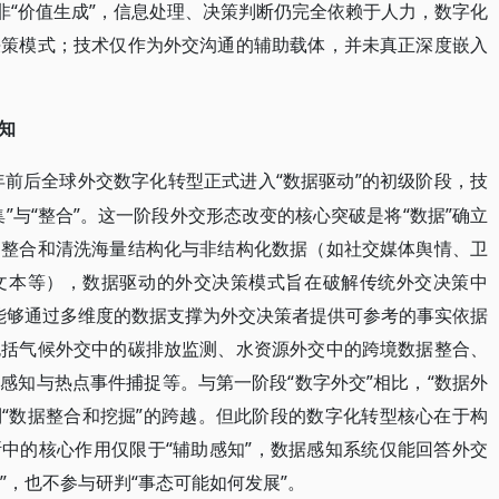
非“价值生成”，信息处理、决策判断仍完全依赖于人力，数字化
决策模式；技术仅作为外交沟通的辅助载体，并未真正深度嵌入
知
5年前后全球外交数字化转型正式进入“数据驱动”的初级阶段，技
”与“整合”。这一阶段外交形态改变的核心突破是将“数据”确立
、整合和清洗海量结构化与非结构化数据（如社交媒体舆情、卫
文本等），数据驱动的外交决策模式旨在破解传统外交决策中
期能够通过多维度的数据支撑为外交决策者提供可参考的事实依据
包括气候外交中的碳排放监测、水资源外交中的跨境数据整合、
感知与热点事件捕捉等。与第一阶段“数字外交”相比，“数据外
再到“数据整合和挖掘”的跨越。但此阶段的数字化转型核心在于构
断中的核心作用仅限于“辅助感知”，数据感知系统仅能回答外交
”，也不参与研判“事态可能如何发展”。