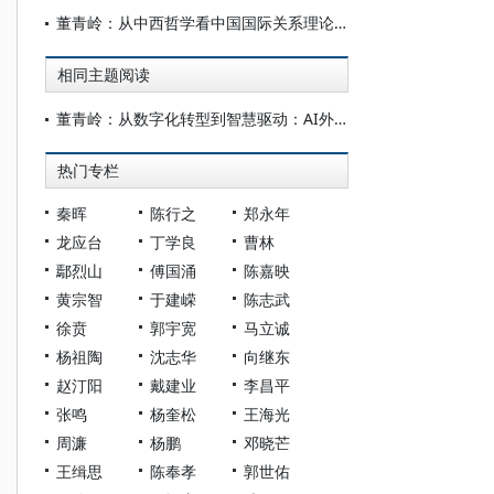
董青岭：从中西哲学看中国国际关系理论的创生
相同主题阅读
董青岭：从数字化转型到智慧驱动：AI外交的崛起及其影响
热门专栏
秦晖
陈行之
郑永年
龙应台
丁学良
曹林
鄢烈山
傅国涌
陈嘉映
黄宗智
于建嵘
陈志武
徐贲
郭宇宽
马立诚
杨祖陶
沈志华
向继东
赵汀阳
戴建业
李昌平
张鸣
杨奎松
王海光
周濂
杨鹏
邓晓芒
王缉思
陈奉孝
郭世佑