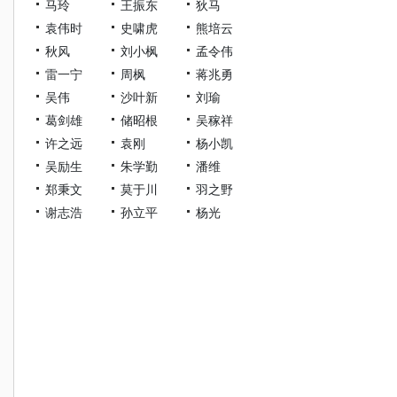
马玲
王振东
狄马
袁伟时
史啸虎
熊培云
秋风
刘小枫
孟令伟
雷一宁
周枫
蒋兆勇
吴伟
沙叶新
刘瑜
葛剑雄
储昭根
吴稼祥
许之远
袁刚
杨小凯
吴励生
朱学勤
潘维
郑秉文
莫于川
羽之野
谢志浩
孙立平
杨光