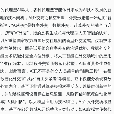
为代表的代理型AI爆火，各种代理型智能体日渐成为AI技术发展的新
地的技术契机，AI外交随之横空出世，外交形态也开始迈向“智
来说，“AI外交”是数字外交、数据外交、计算外交的融合与升
。所谓“AI外交”，指的是将生成式与代理型人工智能的认知、
以AI重塑国家权力与国际交往规则的新型外交范式。仅就技术
段的简单替代，而是试图整合数字外交的沟通优势、数据外交的
智能技术赋能外交全方位升级，将人工智能在外交场域中的应用
乃至“准行为体”。此阶段外交经历数智化转型，AI日渐具备生成创
力。就此而言，AI已不再是外交人员简单的“辅助工具”，在很
“数智化外交官”以及“自主决策者”等特征。它不仅能分析现有数
和外宣内容，甚至还能通过算法模拟对手反应，以提供创新性的
限，并能够根据预设目标在信息监测、风险评估和流程自动化等
成“人机团队”。以大模型应用为技术特征，AI介入外交场域显
度。甚至在部分领域AI开始替代人类行动，如AI虚拟大使替代