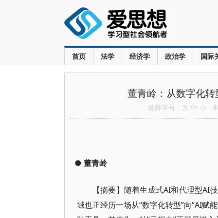
首页
法学
经济学
政治学
国际
董青岭：从数字化转
选择字号：
大
中
小
本文
●
董青岭
AI和代理型A
【摘要】随着生成式
域也正经历一场从“数字化转型”向“AI