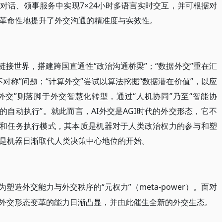
对话、领事服务中实现7×24小时多语言实时交互，并可根据对
革命性地提升了外交沟通的精准度与实效性。
链接世界，搭建跨国直通性“政治沟通桥梁”；“数据外交”重在汇
对称”问题；“计算外交”尝试以算法挖掘“数据潜在价值”，以应
I外交”则落脚于外交智慧化转型，通过“人机协同”乃至“智能协
的自动执行”。就此而言，AI外交是AGI时代的外交形态，它不
式和任务执行模式，其本质是机器对于人类政治权力的参与和塑
是机器日渐取代人类决策中心地位的开始。
成为塑造外交能力与外交秩序的“元权力”（meta-power）。面对
能外交形态变革的能力日渐凸显，并由此催生全新的外交生态。