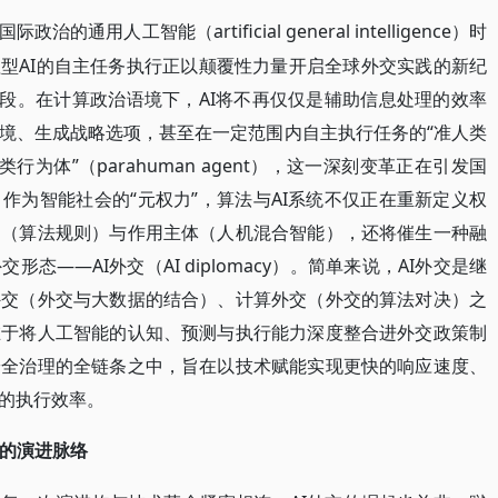
artificial general intelligence）时
国际政治的通用人工智能（
理型AI的自主任务执行正以颠覆性力量开启全球外交实践的新纪
阶段。在计算政治语境下，AI将不再仅仅是辅助信息处理的效率
境、生成战略选项，甚至在一定范围内自主执行任务的“准人类
“超人类行为体”（parahuman agent），这一深刻变革正在引发国
作为智能社会的“元权力”，算法与AI系统不仅正在重新定义权
则（算法规则）与作用主体（人机混合智能），还将催生一种融
——AI外交（AI diplomacy）。简单来说，AI外交是继
外交（外交与大数据的结合）、计算外交（外交的算法对决）之
在于将人工智能的认知、预测与执行能力深度整合进外交政策制
安全治理的全链条之中，旨在以技术赋能实现更快的响应速度、
的执行效率。
交的演进脉络