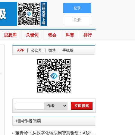
登录
注册
思想库
关键词
笔会
科普
排行
|
|
|
APP
公众号
微博
手机版
相同作者阅读
董青岭：从数字化转型到智慧驱动：AI外交的崛起及其影响