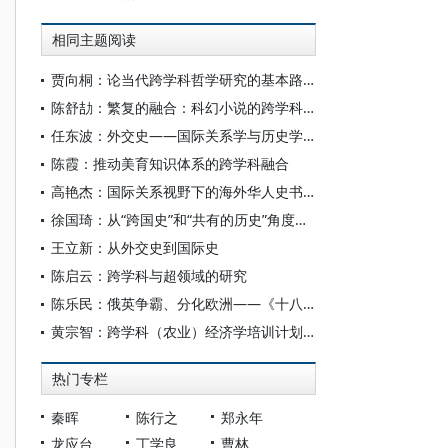
相同主题阅读
贾向桐：论当代跨学科哲学研究的基本路径与逻辑走向
陈舒劼：繁复的融合：科幻小说的跨学科想象
任东波：外交史——国际关系学与历史学对话的焦点
陈霞：推动美育知识体系的跨学科融合
高艳杰：国际关系视野下的海外华人史书写:历史脉络、理论探索与实践路径
徐国琦：从“跨国史”和“共有的历史”角度推进当代中国外交史研究
王立新：从外交史到国际史
陈启云：跨学科与超领域的研究
陈乐民：俄英争霸、分化欧洲——《十八世纪外交史内幕》笔记
黄宗智：跨学科（农业）经济学培训计划的初步设想
热门专栏
秦晖
陈行之
郑永年
龙应台
丁学良
曹林