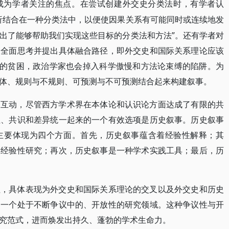
成为学者关注的焦点。在尝试创建外交史分类法时，有学者认
析结合在一种分类法中，以便使因果关系有可能同时或连续地发
出了能够帮助我们实现这些目标的分类法和方法”。还有学者对
了全面思考并提出具体融合路径，即外交史和国际关系理论应该
上的贫困，政治学家也会掉入科学傲慢和方法论束缚的陷阱。为
体、规则与不规则、可预测与不可预测结合起来构建叙事。
的互动，尽管西方学术界在本体论和认识论方面达成了有限的共
性、共识和差异统一起来的一个有效选项是历史叙事。历史叙事
主要体现为四个方面。首先，历史叙事蕴含着经验性解释；其
的经验性研究；再次，历史叙事是一种学术实践工具；最后，历
征，具体表现为外交史和国际关系理论的交叉以及外交史和历史
为一个处于不断争议中的、开放性的研究领域。这种争议性与开
究范式，进而焕发出持久、蓬勃的学术生命力。