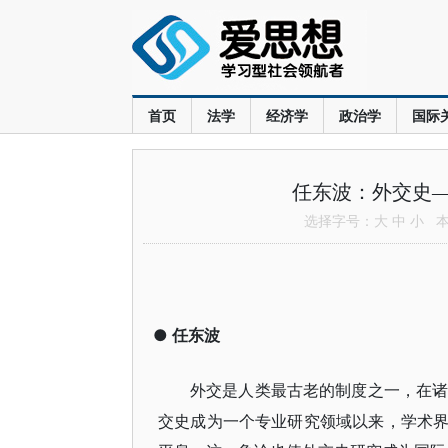
首页
法学
经济学
政治学
国际
任东波：外交史
选择字号：
大
中
小
本文
●
任东波
外交是人类最古老的制度之一，在
交史成为一个专业研究领域以来，学术