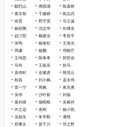
鄢烈山
傅国涌
陈嘉映
黄宗智
于建嵘
陈志武
徐贲
郭宇宽
马立诚
杨祖陶
沈志华
向继东
赵汀阳
戴建业
李昌平
张鸣
杨奎松
王海光
周濂
杨鹏
邓晓芒
王缉思
陈奉孝
郭世佑
马玲
王振东
狄马
袁伟时
史啸虎
熊培云
秋风
刘小枫
孟令伟
雷一宁
周枫
蒋兆勇
吴伟
沙叶新
刘瑜
葛剑雄
储昭根
吴稼祥
许之远
袁刚
杨小凯
吴励生
朱学勤
潘维
郑秉文
莫于川
羽之野