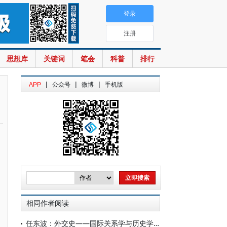
登录
注册
思想库
关键词
笔会
科普
排行
|
|
|
APP
公众号
微博
手机版
相同作者阅读
任东波：外交史——国际关系学与历史学对话的焦点