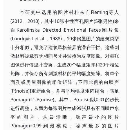
Fleming等人
本研究中选用的图片材料来自
(2012，2010)，其中10张中性面孔图片(5张男性)来
自Karolinska Directed Emotional Faces图片集
(Lundqvist et al.，1988)，10张房屋图片的建筑类型
十分相似，避免了建筑风格差异的潜在干扰。这些刺
激材料被裁剪为相同尺寸并转换为灰度图像。对每张
图像进行傅里叶变换，生成20个幅度矩阵和20个相位
矩阵，并保存所有刺激材料的平均幅度矩阵。将单个
面孔或房屋图像的相位矩阵与不同比例的白噪声
[P(noise)]重新组合，并与平均幅度矩阵结合，满足
P(image)=1-P(noise)。其中，P(noise)以0.01的步长
进行调整，从而为每张图片生成99张具有不同噪声水
平的图片，从最清晰、噪声最小的图片
P(image)=0.99到最模糊、噪声最多的图片