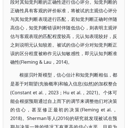
段对其知觉判断的正确性进行信心评分。知觉判断的
正确性具有客观的评价标准，将被试的主观信心评分
与其知觉判断表现进行匹配，若知觉判断正确时伴随
高信心，知觉判断错误时伴随低信心，则表明主观评
估与客观表现的匹配程度较高，元认知表现较好，反
之则说明元认知较差。被试的信心评分对知觉判断正
误的区分程度被称作元认知敏感性，即元认知判断准
确性(Fleming & Lau，2014)。
根据贝叶斯模型，信心估计和知觉判断相似，都
(先验概率)和输入信息(似然)的加权整合
是基于对期望
(Constant et al.，2023；Hu et al.，2021)。个体可
能会根据预期通过自上而下的调节来调整他们对决策
的信心，甚至修正最初的决策(Fleming et al.，
2018)。Sherman等人(2016)的研究就发现被试在预
期与决策一致的情况下有更高的信心水平。目前为