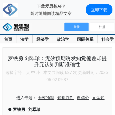
下载爱思想APP
立即下载
随时随地阅读精品文章
登录
注册
首页
法学
经济学
政治学
国际关系
社会学
罗铁勇 刘翠珍：无效预期诱发知觉偏差却提
升元认知判断准确性
选择字号：
大
中
小
本文共阅读 687 次 更新时间：2026-
06-02 09:37
进入专题：
无效预期
知觉判断
自信心
元认知
●
罗铁勇
刘翠珍