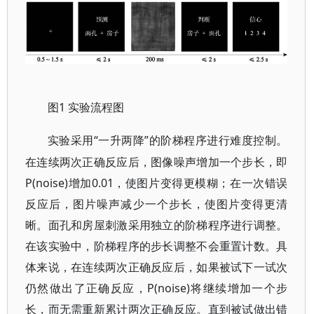
1 实验流程图
图
“一升两降”的阶梯程序进行难度控制。
实验采用
在连续两次正确反应后，图像噪声增加一个步长，即
P(noise)增加0.01，使图片变得更模糊；在一次错误
反应后，图片噪声减少一个步长，使图片变得更清
晰。面孔和房屋刺激采用独立的阶梯程序进行调整。
在该实验中，阶梯程序的步长调整不会重置计数。具
体来说，在连续两次正确反应后，如果被试下一试次
仍然做出了正确反应，P(noise)将继续增加一个步
长，而无需重新累计两次正确反应。直到被试做出错