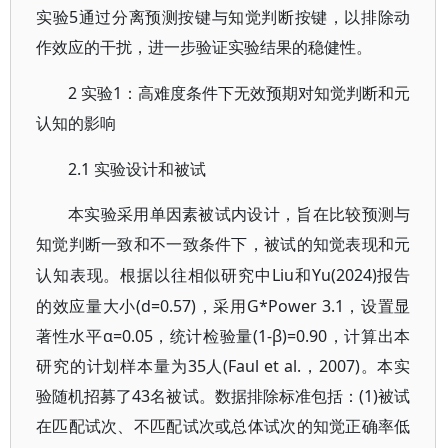
实验5通过分离预测按键与知觉判断按键，以排除动
作效应的干扰，进一步验证实验结果的稳健性。
2 实验1：高难度条件下无效预期对知觉判断和元
认知的影响
2.1 实验设计和被试
本实验采用单因素被试内设计，旨在比较预测与
知觉判断一致和不一致条件下，被试的知觉表现和元
Liu和Yu(2024)报告
认知表现。根据以往相似研究中
的效应量大小(d=0.57)，采用G*Power 3.1，设置显
著性水平α=0.05，统计检验量(1-β)=0.90，计算出本
研究的计划样本量为35人(Faul et al.，2007)。本实
验随机招募了43名被试。数据排除标准包括：(1)被试
在匹配试次、不匹配试次或总体试次的知觉正确率低