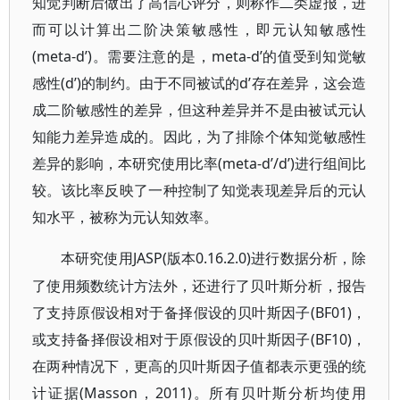
知觉判断后做出了高信心评分，则称作二类虚报，进
而可以计算出二阶决策敏感性，即元认知敏感性
(meta-d’)。需要注意的是，meta-d’的值受到知觉敏
感性(d’)的制约。由于不同被试的d’存在差异，这会造
成二阶敏感性的差异，但这种差异并不是由被试元认
知能力差异造成的。因此，为了排除个体知觉敏感性
差异的影响，本研究使用比率(meta-d’/d’)进行组间比
较。该比率反映了一种控制了知觉表现差异后的元认
知水平，被称为元认知效率。
JASP(版本0.16.2.0)进行数据分析，除
本研究使用
了使用频数统计方法外，还进行了贝叶斯分析，报告
了支持原假设相对于备择假设的贝叶斯因子(BF01)，
或支持备择假设相对于原假设的贝叶斯因子(BF10)，
在两种情况下，更高的贝叶斯因子值都表示更强的统
计证据(Masson，2011)。所有贝叶斯分析均使用