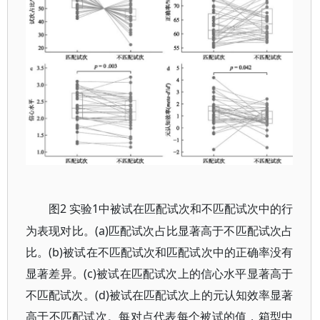
2 实验1中被试在匹配试次和不匹配试次中的行
图
为表现对比。(a)匹配试次占比显著高于不匹配试次占
比。(b)被试在不匹配试次和匹配试次中的正确率没有
显著差异。(c)被试在匹配试次上的信心水平显著高于
不匹配试次。(d)被试在匹配试次上的元认知效率显著
高于不匹配试次。每对点代表每个被试的值，箱型中