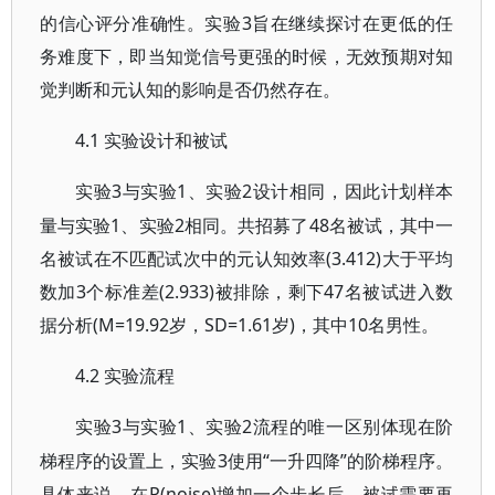
的信心评分准确性。实验3旨在继续探讨在更低的任
务难度下，即当知觉信号更强的时候，无效预期对知
觉判断和元认知的影响是否仍然存在。
4.1 实验设计和被试
3与实验1、实验2设计相同，因此计划样本
实验
量与实验1、实验2相同。共招募了48名被试，其中一
名被试在不匹配试次中的元认知效率(3.412)大于平均
数加3个标准差(2.933)被排除，剩下47名被试进入数
据分析(M=19.92岁，SD=1.61岁)，其中10名男性。
4.2 实验流程
3与实验1、实验2流程的唯一区别体现在阶
实验
梯程序的设置上，实验3使用“一升四降”的阶梯程序。
具体来说，在P(noise)增加一个步长后，被试需要再