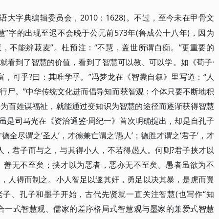
汉语大字典编辑委员会，2010：1628)。不过，至今未在甲骨文
但“慧”字的出现至迟不会晚于公元前573年(鲁成公十八年)，因为
慧，不能辨菽麦”。杜预注：“不慧，盖世所谓白痴。”更重要的
就看到了智慧的价值，看到了智慧可以教、可以学。如《荀子·
富，可乎?曰：其唯学乎。”冯梦龙在《智囊自叙》里写道：“人
行尸。”中华传统文化进而倡导知而获智观：个体只要不断地积
来为百姓谋福祉，就能通过变知识为智慧的途径而逐渐获得智慧
思想虽是司马光在《资治通鉴·周纪一》首次明确提出，却是自孔子
全尽谓之‘圣人’，才德兼亡谓之‘愚人’；德胜才谓之‘君子’，才
圣人，君子而与之，与其得小人，不若得愚人。何则?君子挟才以
，善无不至矣；挟才以为恶者，恶亦无不至矣。愚者虽欲为不
人，人得而制之。小人智足以遂其奸，勇足以决其暴，是虎而翼
老子、孔子和墨子开始，古代先贤就一直关注智慧(也写作“知
天人合一式智慧观、儒家的差序格局式智慧观与墨家的兼爱式智慧