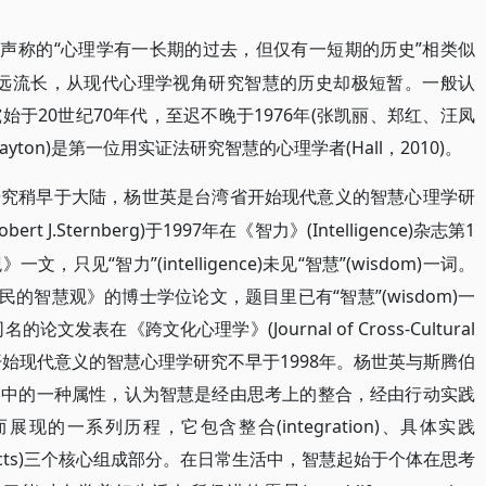
nghaus)声称的“心理学有一长期的过去，但仅有一短期的历史”相类似
虽源远流长，从现代心理学视角研究智慧的历史却极短暂。一般认
于20世纪70年代，至迟不晚于1976年(张凯丽、郑红、汪凤
Clayton)是第一位用实证法研究智慧的心理学者(Hall，2010)。
研究稍早于大陆，杨世英是台湾省开始现代意义的智慧心理学研
Robert J.Sternberg)于1997年在《智力》(Intelligence)杂志第1
见“智力”(intelligence)未见“智慧”(wisdom)一词。
民的智慧观》的博士学位论文，题目里已有“智慧”(wisdom)一
发表在《跨文化心理学》(Journal of Cross-Cultural
世英开始现代意义的智慧心理学研究不早于1998年。杨世英与斯腾伯
动中的一种属性，认为智慧是经由思考上的整合，经由行动实践
的一系列历程，它包含整合(integration)、具体实践
ve effects)三个核心组成部分。在日常生活中，智慧起始于个体在思考