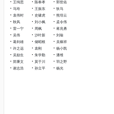
王缉思
陈奉孝
郭世佑
马玲
王振东
狄马
袁伟时
史啸虎
熊培云
秋风
刘小枫
孟令伟
雷一宁
周枫
蒋兆勇
吴伟
沙叶新
刘瑜
葛剑雄
储昭根
吴稼祥
许之远
袁刚
杨小凯
吴励生
朱学勤
潘维
郑秉文
莫于川
羽之野
谢志浩
孙立平
杨光