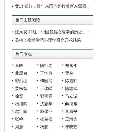
黄忠 郑红：近年来国内外拉美新左翼研究评述
相同主题阅读
汪凤炎 郑红：中国智慧心理学的历史、现状与前瞻
吴楠：推动智慧心理学研究开花结果
热门专栏
秦晖
陈行之
郑永年
龙应台
丁学良
曹林
鄢烈山
傅国涌
陈嘉映
黄宗智
于建嵘
陈志武
徐贲
郭宇宽
马立诚
杨祖陶
沈志华
向继东
赵汀阳
戴建业
李昌平
张鸣
杨奎松
王海光
周濂
杨鹏
邓晓芒