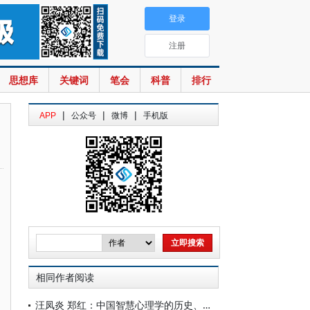
登录
注册
思想库
关键词
笔会
科普
排行
|
|
|
APP
公众号
微博
手机版
相同作者阅读
汪凤炎 郑红：中国智慧心理学的历史、现状与前瞻