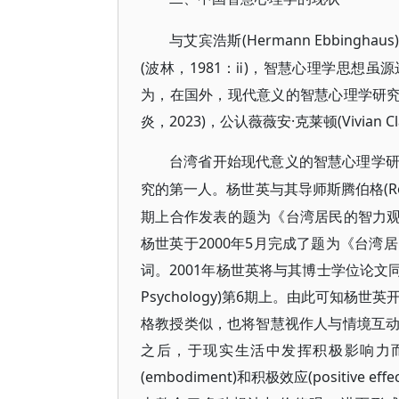
(Hermann Ebbi
与艾宾浩斯
(波林，1981：ⅱ)，智慧心理学思想
为，在国外，现代意义的智慧心理学研究始
炎，2023)，公认薇薇安·克莱顿(Vivian 
台湾省开始现代意义的智慧心理学
(
究的第一人。杨世英与其导师斯腾伯格
期上合作发表的题为《台湾居民的智力观》一文，只
杨世英于2000年5月完成了题为《台湾居
词。2001年杨世英将与其博士学位论文同名的论文
Psychology)第6期上。由此可知杨
格教授类似，也将智慧视作人与情境互
之后，于现实生活中发挥积极影响力而展现
(embodiment)和积极效应(positi