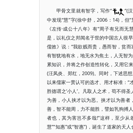
“
”(
甲骨文里就有智字，写作
中发现“慧”字(徐中舒，2006：14)，
《左传·成公十八年》有“周子有兄而无
是，以礼仪之邦闻名于世的中国古人很早
儒效》说：“我欲贱而贵，愚而智，贫而
有智犹地有水，地无水为焦土，人无智为
累知识，并将之作创造性转化，又用它
(汪凤炎、郑红，2009)。同时，下述
以来儒家一贯认可的选才、用才标准：“才德
胜德谓之‘小人’。凡取人之术，苟不得
为善，小人挟才以为恶。挟才以为善者
善，智不能周，力不能胜，譬如乳狗搏
者也，其为害岂不多哉!”这样，至少从
慧”“知惠”或“智惠”)，诞生了道家的