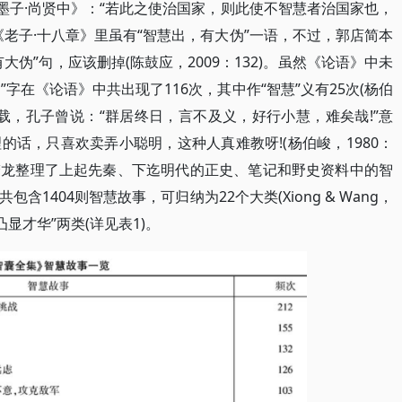
墨子·尚贤中》：“若此之使治国家，则此使不智慧者治国家也，
老子·十八章》里虽有“智慧出，有大伪”一语，不过，郭店简本
伪”句，应该删掉(陈鼓应，2009：132)。虽然《论语》中未
”字在《论语》中共出现了116次，其中作“智慧”义有25次(杨伯
》记载，孔子曾说：“群居终日，言不及义，好行小慧，难矣哉!”意
话，只喜欢卖弄小聪明，这种人真难教呀!(杨伯峻，1980：
冯梦龙整理了上起先秦、下迄明代的正史、笔记和野史资料中的智
1404则智慧故事，可归纳为22个大类(Xiong & Wang，
凸显才华”两类(详见表1)。