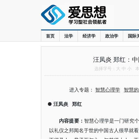
首页
法学
经济学
政治学
国际
汪凤炎 郑红：
选择字号：
大
中
小
本文
进入专题：
智慧心理学
智慧的
●
汪凤炎
郑红
内容提要：
智慧心理学是一门研究
以礼仪之邦闻名于世的中国古人很早就看