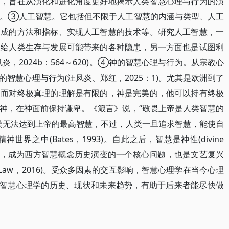
为，旨在从演化和进化角度更好地揭示人类智慧心理与行为的演
42)。③人工智慧。它包括但不限于人工智慧的内涵与类型、人工
生成的方法和指标、实现人工智慧的技术等。研究人工智慧，一
展给人类生存与发展可能带来的各种隐患，另一方面也是试图利
，2024b：564～620)。④神的智慧心理与行为。从宗教心
智慧心理与行为(汪凤炎、郑红，2025：1)。尤其是欧洲到了
因而对终极真理的理解是有限的，神是完美的，他可以持有终极
神，在神面前保持谦卑。《箴言》说，“敬畏上帝是人类智慧的
类无法达到上帝的最高智慧，不过，人类一旦追求智慧，能使自
之中(Bates，1993)。自此之后，智慧是神性(divine
ure)的争论，成为西方智慧概念历史演变的一个核心问题，也是文艺复兴
 & Law，2016)。受众多因素的交互影响，智慧心理学在当今心理
国智慧心理学的历史、现状和未来趋势，有助于后来者能尽快做