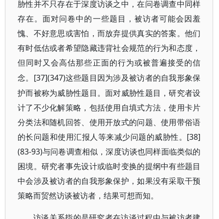
胁性并不只存在于深度访谈之中，在问卷调查中同样
存在。面对问卷中的一些题目，被访者可能会因羞
愧、不好意思或害怕，而放弃提供真实的答案。他们
有时低估或者希望隐藏违背社会规范的行为和态度，
但同时又会高估那些正面的行为或被普遍接受的信
[37](347)这些题目因为涉及被访者的自我形象保
念。
护而被称为威胁性题目。面对威胁性题目，研究者设
计了不少化解策略，包括使用自填式方法，使用卡片
分类法和随机回答、使用开放式的问题、使用带俗语
的长问题和使用汇报人等来减少问题的威胁性。[38]
(83-93)与问卷调查相似，深度访谈也同样面临类似的
困境。研究者事先设计或临时变换的提纲中有些题目
中会涉及被访者的自我形象保护，如果没有采取干预
策略而贸然访谈被访者，结果可想而知。
访谈关系指的是研究者在访谈过程中与被访者建