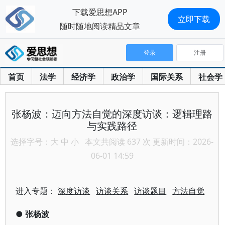
下载爱思想APP
立即下载
随时随地阅读精品文章
登录
注册
首页
法学
经济学
政治学
国际关系
社会学
张杨波：迈向方法自觉的深度访谈：逻辑理路
与实践路径
选择字号：
大
中
小
本文共阅读 637 次 更新时间：2026-
06-01 14:59
进入专题：
深度访谈
访谈关系
访谈题目
方法自觉
●
张杨波