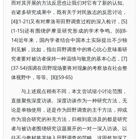
而对其开展的方法反思也让我们对它有了新的认知。
在诸多研究成果中，既有关于对民族志的反思讨论，
[4](1-21)又有对摩洛哥田野调查过程的深入检讨，[5]
(1-15)还有围绕萨摩亚研究形成的学术争鸣。[6](8-
14)近年来，国内学者结合中国本土实际提出不少独
到见解，比如，指出田野调查中的将心比心意味着研
究者要对被访者保持一种温情与敬意的基本心态，[7]
(37-54)强调在田野现场要将对现象的考察放在社会整
体视野中，等等。[8](59-65)
与上述观点稍有不同，本文尝试缩小讨论范围，
直接聚焦深度访谈。深度访谈作为一种研究方法，无
论是单独使用，还是作为田野调查的主干方法，抑或
作为混合研究的补充方法，归根到底涉及的都是研究
者与被访者围绕研究议题展开的一对一深入访谈。以
往不少教材将其纳入田野调查的范畴，这固然加深了