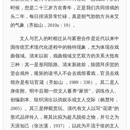
时候，您是二十三岁方在青年，正是我们共同排戏的
头二年，每日排演异常忙碌，真是朝气勃勃方兴未艾
的气象（齐如山，2010a：19）。
文人与艺人的时相过从与紧密合作是近代以来中
国传统艺术现代化进程中的独特现象，尤为体现在戏
曲领域。清末以前，戏曲领域文艺双方的关系大抵有
三种：其一是形同陌路。清末新政前，除团拜庆贺的
堂会戏外，规矩的读书人不会去戏馆看戏，官员去戏
馆亦是有玷官箴（齐如山
，
1989：338）。其二是人
身依附。明中后期一些文人蓄养“家班”，训练伶人、
创编剧本、组织演出以供娱乐或文人交际（杨慧玲，
2005）。其三是狎昵赏玩。清代有文人以写“花谱”的
形式品评伶人，将其比拟为超凡脱俗之物，并引之为
天涯知己（张次溪，1937），以此为不流于俗的文人