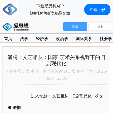
下载爱思想APP
立即下载
随时随地阅读精品文章
登录
注册
首页
法学
经济学
政治学
国际关系
社会学
潘桐：文艺相从：国家-艺术关系视野下的旧
剧现代化
选择字号：
大
中
小
本文共阅读 505 次 更新时间：2026-
05-31 23:39
进入专题：
文艺相从
旧剧现代化
戏改
●
潘桐