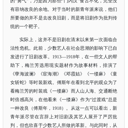
的“勇气”，乃是因为那些“门内汉”食古不化，完全没
有容纳改良的余地。对于当时的新青年派来说，他们
所要做的并不是去改良旧剧，而是将旧剧作为批判传
统的一个靶子。
实际上，这并不是旧剧在清末以来第一次面临合
法性危机。此前，少数艺人在社会思潮的影响下已自
发进行了旧剧改革。
1913—1918年，在一些文人的帮
助下，梅兰芳选用现实题材作为故事材料，排演了
《孽海波澜》《宦海潮》《邓霞姑》《一缕麻》《童
女斩蛇》等时装新戏。傅斯年在看到北平的观众为了
看梅兰芳的时装戏《一缕麻》而人山人海、交通断绝
时倍感高兴，在他看来《一缕麻》作为“过渡戏”总是
一种改良（傅斯年，1918）。从这一点可以看出，新
青年派尽管在言辞上对旧剧及其艺人展开了严厉批
判，但也欣喜于少数艺人所做的革新。与此同时，从