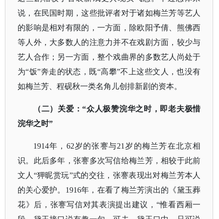
说，在民国时期，这些批评者对于诸如梅兰芳等艺人
的影响是相对有限的，一方面，除欧阳予倩、熊佛西
等人外，大多数人的注意力并不在戏剧方面，较少与
艺人合作；另一方面，整个戏曲界的多数艺人尚处于
为“饭”奔走的状态，既“高攀”不上这些文人，也没有
如梅兰芳、程砚秋一类名角儿创排新剧的资本。
（二）关爱：
“众人极赞浣华之时，即老夫极惜
浣华之时”
1914年，62岁的张謇与21岁的梅兰芳在北京相
识。此后多年，张謇多次写信给梅兰芳，相较于此前
文人“狎昵赏玩”式的交往，张謇表现出对梅兰芳本人
的关心爱护。1916年，在看了梅兰芳演出的《黛玉葬
花》后，张謇写信对其表演提出建议，“惟看西厢一