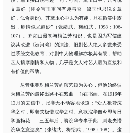
段，黛玉接口说有趣一句，可去。黛玉口中，只可说
文章好（即令宝玉重问有趣与否，黛玉也只说文章
好，似合身份)。其黛玉心中以为有趣，只在微笑中露
出，剧情似尤超妙”（张绪武、梅绍武，1998：106-
107）。齐如山最初与梅兰芳相识，也是因为写信建
议其改进《汾河湾》的演法。旧剧艺人绝大多数未受
过系统文化教育，对剧中人物理解亦极其有限，帮助
艺人揣摩剧情和人物，几乎是文人对艺人最为直接和
有价值的帮助。
尽管张謇对梅兰芳的演艺颇为关心，但他始终认
为梅兰芳的最终出路不在戏曲，而在书画。在
1916年
12月的去信中，张謇无不动容地谈道：“众人极赞浣
华之时，即老夫极惜浣华之时。意欲浣华自今即每日
学画梅花……三五年后，盼浣华专事于此，则老夫惜
浣华之意达矣”（张绪武、梅绍武，1998：108）。这