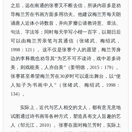
之后，远在南通的张謇又不断去信，所谈内容多是劝
导梅兰芳在书画方面多用功夫。他建议梅兰芳每天朗
诵唐人近体小诗数首，并向罗瘿公请教诗意、章法、
句法、字法等；同时每天学写小楷一百字，以期日后
可以由梅兰芳亲笔与其通信（张绪武、梅绍武，
1998：121）。这不仅是张謇个人的愿望，梅兰芳身
边的李释戡也劝导其“为艺不可不读诗，戏中若多诗
美，则戏能美，人亦自美”（姜明德，2015：179）。
张謇甚至希望梅兰芳在30岁时可以退出舞台，以“使
人知子为书画中人”（张绪武、梅绍武，1998：
134）。
实际上，近代与艺人相交的文人，都有意无意地
试图通过诗书画等各种方式，塑造具有文人旨趣的艺
人（邹元江，
2010）。张謇在面对梅兰芳时，实际上