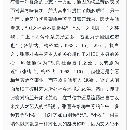
有着一种复杂的心态：一方面，他因为梅兰芳的表演
而对其青睐有加，并为其事业提供了颇多帮助；另一
方面，他又迫切希望梅兰芳早日离开舞台。因为在他
看来，“国之社会不良极矣”，“以时之扰攘，子之荏
弱，而上下四旁牵系关涉之多，吾甚为子鳃鳃过虑
也”（张绪武、梅绍武，1998：116、129）。换言
之，张謇对梅兰芳本人的关心超过了对旧剧本身的关
心，即便他认为“改良社会措手之处，以戏剧为
近”（张绪武、梅绍武，1998：116），但他还是宁愿
梅兰芳放弃事业，而不愿见他堕入“泥潭”。这亦从侧
面反映了彼时艺人所处社会环境之恶劣。然而，即便
张謇对梅兰芳如此关心，在书信中还是流露出自古以
来文人对艺人的“轻视”。张謇在给梅兰芳的信中，多
称其为“小友”，而对齐如山则称“兄”。“小友”一词自
清代以来就是一种对艺人的鄙夷称呼，因为文人绝不