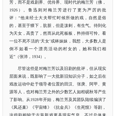
芳，而不是戏剧界、优伶界、现时代的梅兰芳（佛，
1926）。鲁迅则对梅兰芳进行了更为严厉的批
评：“他未经士大夫帮忙时候所做的戏，自然是俗
的，甚至于猥下，肮脏，但是泼剌，有生气。待到化
为天女，高贵了，然而从此死板板，矜持得可怜。看
一位不死不活的‘天女’或林妹妹，我想，大多数人是
倒不如看一个漂亮活动的村女的，她和我们相
近”（张沛，1934）。
尽管这些是对梅兰芳以及旧剧的批评，但从现实
层面来说，既影响了一大批新旧知识分子，如之后在
戏改运动中处于领导者位置的田汉、张庚、阿甲、黄
源等人，也对梅兰芳之外的少数艺人如程砚秋等产生
了影响。从
1928年开始，梅兰芳及其团队陆续编演了
《凤还巢》《宇宙锋》《抗金兵》《生死恨》等剧，
这些剧相较于古装新戏更具现实气息。不过总体来