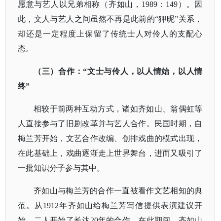
愿意与艺人以兄弟相称（齐如山，1989：149）。因
此，文人与艺人之间虽然不再是此前的“狎昵”关系，
却还是一定程度上保留了传统士人对伶人的支配心
态。
（三）合作：
“文士与伶人，以人情始，以人情
终”
相较于前两种互动方式，诸如齐如山、翁偶虹等
人直接参与了旧剧改革并与艺人合作。民国时期，自
梅兰芳开始，文艺合作改编、创排戏曲的模式出现，
在此基础上，戏曲逐渐走上世界舞台，进而又吸引了
一批知识分子参与其中。
齐如山与梅兰芳的合作一直被看作文艺相知的典
范。从
1912年齐如山给梅兰芳写信提供表演建议开
始，二人开始了长达20年的合作。在此期间，齐如山