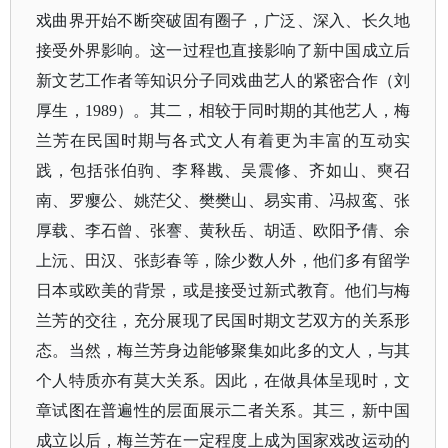
戏曲界开始不断突破固有圈子，广泛、深入、长久地
接受外界影响。这一过程也直接影响了新中国成立后
新文艺工作者等知识分子同戏曲艺人的紧密合作（刘
厚生，1989）。其二，相较于同时期的其他艺人，梅
兰芳在民国时期与各式文人有着更为丰富的互动实
践，包括张伯驹、李释戡、吴震修、齐如山、奭召
南、罗瘿公、姚茫父、樊樊山、易实甫、冯叔鸾、张
厚载、李石曾、张謇、黄秋岳、胡适、欧阳予倩、余
上沅、田汉、张彭春等，除少数人外，他们多有留学
日本或欧美的背景，或是接受过新式教育。他们与梅
兰芳的交往，充分展现了民国时期文艺双方的关系形
态。当然，梅兰芳身边能够聚集如此多的文人，与其
个人特质亦有莫大关系。因此，在做具体呈现时，文
章试图在普遍性的层面展示二者关系。其三，新中国
成立以后，梅兰芳在一定程度上成为国家戏改运动的