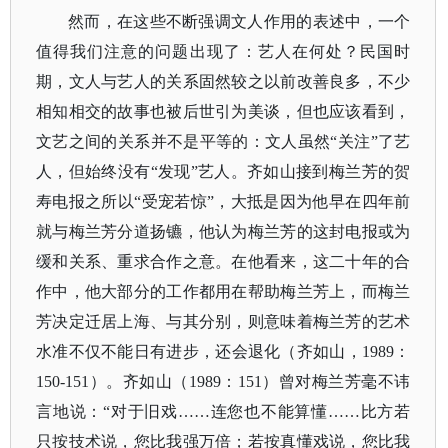
然而，在这些不断强调文人作用的表述中，一个
值得我们注意的问题出现了：艺人在何处？民国时
期，文人与艺人的关系固然较之以前改善良多，不少
相知相交的故事也被后世引为美谈，但也应该看到，
文艺之间的关系并不是平等的：文人虽然
“关注”了艺
人，但始终没有“发现”艺人。齐如山接到梅兰芳的贺
寿电报之所以“受宠若惊”，大抵是因为他早在四年前
就与梅兰芳分道扬镳，他认为梅兰芳的这封电报或为
缓和关系、重求合作之意。在他看来，这二十年的合
作中，他大部分的工作都用在帮助梅兰芳上，而梅兰
芳决定迁居上海、与其分别，则意味着梅兰芳的艺术
水准不仅不能日有进步，还会退化（齐如山，1989：
150-151）。齐如山（1989：151）曾对梅兰芳毫不讳
言地说：“对于旧戏……连您也不能算懂……比方若
只按技术说，您比我强万倍；若按真懂戏说，您比我