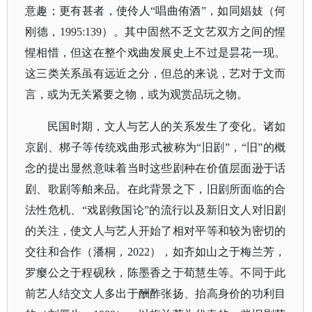
意趣；更有甚者，使伶人“唱曲侑酒”，如同娼妓（何
刚德，1995:139）。其中固然不乏文艺双方之间的惺
惺相惜，但这在整个戏曲发展史上不过是昙花一现。
这三类关系虽有远近之分，但总的来说，艺对于文而
言，或为无关紧要之物，或为观赏品玩之物。
民国时期，文人与艺人的关系发生了变化。诸如
京剧、梆子等传统戏曲形式被称为
“旧剧”，“旧”的概
念的提出显然意味着当时这些剧种在价值层面逊于话
剧、歌剧等舶来品。在此背景之下，旧剧所面临的合
法性危机、“戏剧救国论”的流行以及新旧文人对旧剧
的关注，使文人与艺人开始了相对平等和较为密切的
交往和合作（潘桐，2022），如齐如山之于梅兰芳，
罗瘿公之于程砚秋，陈墨香之于荀慧生等。不同于此
前艺人结交文人多出于酬酢张扬、抬高身价的功利目