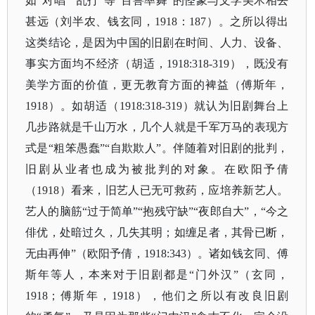
如“对唱”“乱打”等“百兽率舞”的怪象与文学美术相去
甚远（刘半农、钱玄同，1918：187）。之所以得出
这类结论，是因为中国的旧剧在时间、人力、设备、
事实方面均不经济（胡适，1918:318-319），既没有
美学方面的价值，更无教育方面的裨益（傅斯年，
1918）。如胡适（1918:318-319）就认为旧剧舞台上
几步路就是千山万水，几个人就是千军万马的表现方
式是“粗笨愚蠢”“自欺欺人”。伴随着对旧剧的批判，
旧剧从业者也成为被批判的对象。在欧阳予倩
（1918）看来，旧艺人已无可救药，应培养新艺人。
艺人的脑筋“过于简单”“抱残守缺”“夜郎自大”，“今之
俳优，处暗过久，几失其明；如缠足者，其骨已断，
无由再伸”（欧阳予倩，1918:343）。诸如钱玄同、傅
斯年等人，本来对于旧剧都是“门外汉”（玄同，
1918；傅斯年，1918），他们之所以有改良旧剧