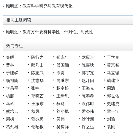
顾明远：教育科学研究与教育现代化
相同主题阅读
顾明远：教育方针要有科学性、针对性、时效性
热门专栏
秦晖
陈行之
郑永年
龙应台
丁学良
曹林
鄢烈山
傅国涌
陈嘉映
黄宗智
于建嵘
陈志武
徐贲
郭宇宽
马立诚
杨祖陶
沈志华
向继东
赵汀阳
戴建业
李昌平
张鸣
杨奎松
王海光
周濂
杨鹏
邓晓芒
王缉思
陈奉孝
郭世佑
马玲
王振东
狄马
袁伟时
史啸虎
熊培云
秋风
刘小枫
孟令伟
雷一宁
周枫
蒋兆勇
吴伟
沙叶新
刘瑜
葛剑雄
储昭根
吴稼祥
许之远
袁刚