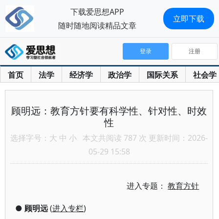
下载爱思想APP
立即下载
随时随地阅读精品文章
登录
注册
首页
法学
经济学
政治学
国际关系
社会学
顾明远：教育方针要有科学性、针对性、时效
性
选择字号：
大
中
小
本文共阅读 787 次 更新时间：2026-
05-29 15:58
进入专题：
教育方针
●
顾明远
(
进入专栏
)