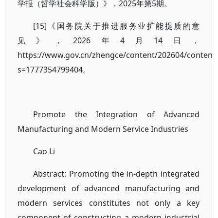
学报（哲学社会科学版）》，2025年第5期。
[15]《国务院关于推进服务业扩能提质的意
见》，2026年4月14日，
https://www.gov.cn/zhengce/content/202604/content
s=1777354799404
。
Promote the Integration of Advanced
Manufacturing and Modern Service Industries
Cao Li
Abstract: Promoting the in-depth integrated
development of advanced manufacturing and
modern services constitutes not only a key
component of constructing a modern industrial