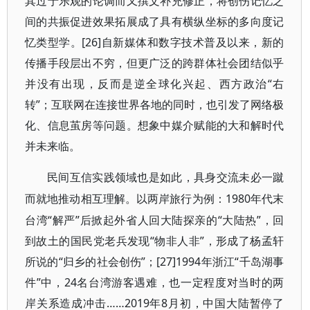
其过于乐观的论调而又撰文补充修正，将创伤记忆之
间的共振促进效果拓展成了具有横纵坐标的多向度记
忆类型学。[26]自新媒体和数字技术普及以来，新的
传播手段层出不穷，但更广泛的跨群体社会团结似乎
并没有出现，反而是逆全球化兴起、西方政治“右
转”；互联网在连接世界各地的同时，也引发了网络极
化、信息茧房等问题。想象中媒介赋能的大和解时代
并未来临。
民间互信实践领域也是如此，具身交流未必一蹴
1980年代末
而就地推动相互理解。以两岸旅行为例：
台湾“解严”后掀起外省人回大陆探亲的“大陆热”，回
到故土的国民党老兵发现“物非人非”，形成了杨孟轩
所说的“归乡的社会创伤”；[27]1994年浙江“千岛湖事
件”中，24名台湾游客遇难，也一定程度对当时的两
岸关系造成冲击……2019年8月初，中国大陆暂停了