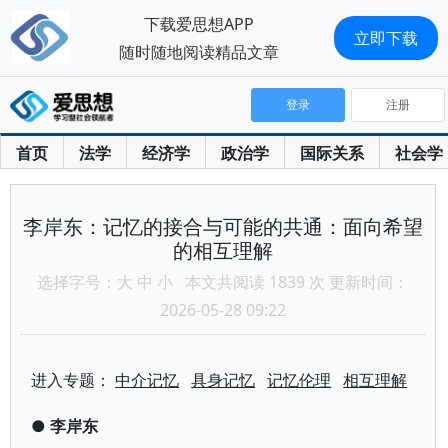
下载爱思想APP
立即下载
随时随地阅读精品文章
登录
注册
首页
法学
经济学
政治学
国际关系
社会学
李岸东：记忆的接合与可能的共通：面向希望
的相互理解
选择字号：
大
中
小
本文共阅读 1839 次 更新时间：
2026-05-28 09:22
进入专题：
中介记忆
具身记忆
记忆伦理
相互理解
●
李岸东