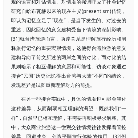
观的语言和对话情境。对情境的强调呼应了社会记忆
研究自哈布瓦赫以来的现在主义(presentism)传统，
即认为记忆立足于“现在”，是当下发生的、对过去的
重述，因此回忆的意义建构受当下情境的深刻影响。
[31]就台湾旅游而言，两岸关系是理解旅行经历和阐
释旅行记忆的重要宏观情境，这使得台湾旅游的意义
建构导向了前文所述的两岸之间的对比，而对比的结
果则暗示了相互理解的意愿和可能性。访谈对象通过
接合“民国”历史记忆得出台湾与大陆“不同”的结论，
发现差异是试图重新理解对方的前提。
在另一些接合实践中，具体的情境也可能会淡化
“一
这种差异，从而削弱相互理解的渴望：既然我们
样”，自然早已相互理解，不需要再积极寻求解释。其
中，大众商业旅游这一微观交往情境往往发挥着管控
差异、回避冲突、创造平顺旅行体验的作用。[32]例