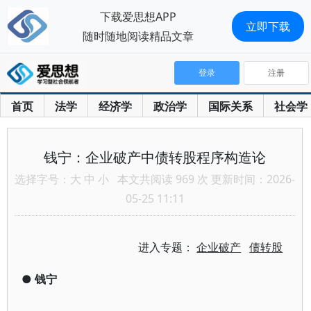
下载爱思想APP
立即下载
随时随地阅读精品文章
登录
注册
首页
法学
经济学
政治学
国际关系
社会学
钱宁：企业破产中债转股程序构造论
选择字号：
大
中
小
本文共阅读 969 次 更新时间：2026-
05-25 11:11
进入专题：
企业破产
债转股
●
钱宁