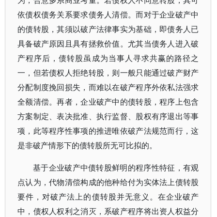
为，合意多系商业考量。若债权人不同意转股，其可
依债权债务关系要求债务人清偿。而对于企业破产中
的债转股，其须以破产法律事实为基础，即债务人已
具备破产原因且具有拯救价值。尤其当债务人进入破
产程序后，债转股虽成为当事人寻求共赢的路径之
一，但若债权人拒绝转股，则一般只能通过破产财产
分配制度挽回损失，而难以在破产程序外依私法强求
全额清偿。再者，企业破产中的债转股，程序上包含
方案制定、表决批准、执行监督、股权有序退出等事
项，此等程序性事项的推进唯依破产法规范而行，这
是非破产情形下的债转股所无可比拟的。
基于企业破产中债转股鲜明的程序性特征，有观
点认为，代物清偿构成的他种给付为实体法上债转股
要件，对破产法上的债转股并无意义。在企业破产
中，债权人权利之消灭，系破产程序将出资人权益分