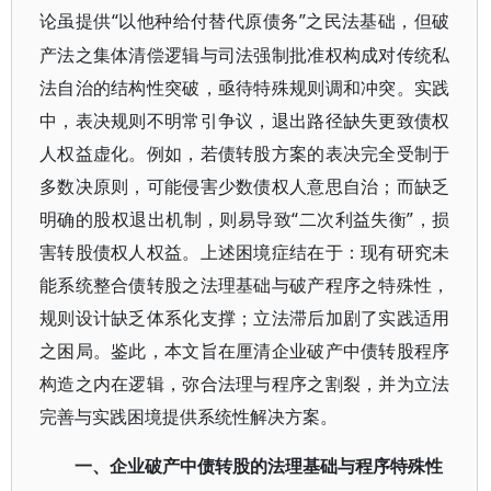
“以他种给付替代原债务”之民法基础，但破
论虽提供
产法之集体清偿逻辑与司法强制批准权构成对传统私
法自治的结构性突破，亟待特殊规则调和冲突。实践
中，表决规则不明常引争议，退出路径缺失更致债权
人权益虚化。例如，若债转股方案的表决完全受制于
多数决原则，可能侵害少数债权人意思自治；而缺乏
明确的股权退出机制，则易导致“二次利益失衡”，损
害转股债权人权益。上述困境症结在于：现有研究未
能系统整合债转股之法理基础与破产程序之特殊性，
规则设计缺乏体系化支撑；立法滞后加剧了实践适用
之困局。鉴此，本文旨在厘清企业破产中债转股程序
构造之内在逻辑，弥合法理与程序之割裂，并为立法
完善与实践困境提供系统性解决方案。
一、企业破产中债转股的法理基础与程序特殊性