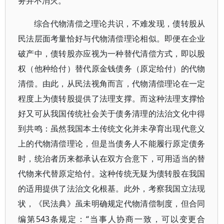
务并不消灭。
综合代物清偿之理论共识，不难发现，债转股从
民法层面考量恰好与代物清偿理论相似。即便在企业
破产中，债转股亦应视为一种替代清偿方式，即以股
权（他种给付）替代原金钱债务（原定给付）的代物
清偿。由此，从民法视角而言，代物清偿理论在一定
程度上为债转股提供了法理支撑。而这种法理支撑恰
好又可从我国传统社会关于债务清理的法治文化中得
到共鸣：虽然我国本土传统文化并未孕育出现代意义
上的代物清偿理论，但是当债务人不能履行原定债务
时，统治者历来都承认在双方合意下，可用适当的替
代物来代替原定给付。这种传统无疑为债转股在我国
的适用提供了法治文化根基。此外，考察我国立法现
状，《民法典》虽未明确规定代物清偿制度，但合同
543条规定：“当事人协商一致，可以变更合
编第