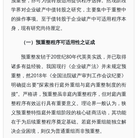
预重整，亦可为债转股适用提供程序选择。然现阶段
学界对企业破产中债转股之研究，主要集中于重整中
的操作事项。至于债转股于企业破产中可适用程序本
身，现有研究尚待厘定。
（一）预重整程序可适用性之证成
20世纪80年代英美实践，并已取得
预重整发轫于
诸多有益经验。我国现行《企业破产法》并未规定预
重整，然2018年《全国法院破产审判工作会议纪要》
明确提出要“探索推行庭外重组与庭内重整制度的衔
接”。严格讲，预重整虽非庭内重整程序，但对庭内重
整程序有效运行具有重要意义。理论界一般认为，狭
义预重整特指庭外重组阶段的核心磋商活动，其功能
在于为后续重整程序奠定基础。若庭外重组能独立解
决企业困境，则仅为普通重组而非预重整。