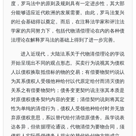
度，罗马法中的原则及规则具有一定进步性，其大部
分能够适应近代欧洲的发展需要。由此，罗马法复兴
的社会基础得以奠定。而后，在注释法学家和评注法
学家的共同努力下，包括代物清偿理论在内的各种债
法理论在解释罗马法的基础上得到了进一步完善。
进入近现代，大陆法系关于代物清偿理论的学说
开始呈现出不同的观点形态。买卖行为说视其为债权
人以债权换取抵偿标的物的交易；有偿要物契约说认
为其系债权人受领他种给付以代原定给付而消灭债的
关系之有偿要物契约；债务变更契约说主张其本质是
对原债权债务契约内容的变更；清偿契约说则将其定
性为单纯的清偿行为，债权人受领他种给付时并无放
弃原债权意思，系以替代给付清偿原债务。虽学说表
达各异，但依据理论通说，代物清偿为要物合同，须
债权人实际受领债务人提出的替代给付物方能成立。