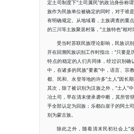
定土司制度下“土司属民”的政治身份称
族作为民族单位被确定的同时，对于谁
有明确规定。从地域看，土族调查的重
的三川等土族聚居村落，“土族特色”相
受当时苏联民族理论影响，民族识
开在回溯民族识别工作时指出：“只要是
特点的稳定的人们共同体，经过识别确认
中，在诸多的民族“要素”中，语言、宗教
都、民和、永登等地的许多“土人”因长
其次，除了被识别为汉族之外，“土人”
冶土司，早在清末便承袭中断，其所管辖
乎全部认定为回族；乐都白崖子的阿土
别为蒙古族。
除此之外，随着清末民初社会上“