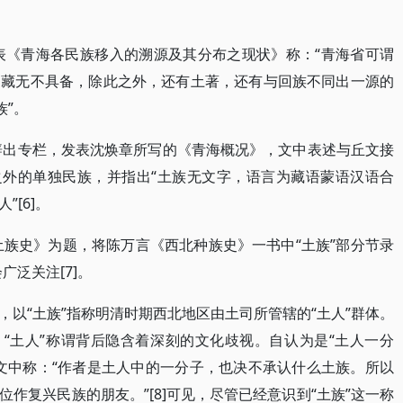
发表《青海各民族移入的溯源及其分布之现状》称：“青海省可谓
、藏无不具备，除此之外，还有土著，还有与回族不同出一源的
族”。
刊辟出专栏，发表沈焕章所写的《青海概况》，文中表述与丘文接
之外的单独民族，并指出“土族无文字，语言为藏语蒙语汉语合
[6]。
土族史》为题，将陈万言《西北种族史》一书中“土族”部分节录
广泛关注[7]。
以“土族”指称明清时期西北地区由土司所管辖的“土人”群体。
，“土人”称谓背后隐含着深刻的文化歧视。自认为是“土人一分
文中称：“作者是土人中的一分子，也决不承认什么土族。所以
作复兴民族的朋友。”[8]可见，尽管已经意识到“土族”这一称