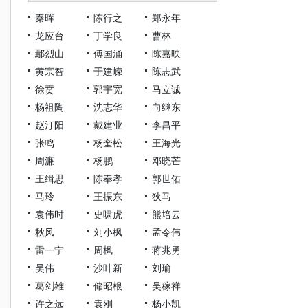
秦晖
陈行之
郑永年
龙应台
丁学良
曹林
鄢烈山
傅国涌
陈嘉映
黄宗智
于建嵘
陈志武
徐贲
郭宇宽
马立诚
杨祖陶
沈志华
向继东
赵汀阳
戴建业
李昌平
张鸣
杨奎松
王海光
周濂
杨鹏
邓晓芒
王缉思
陈奉孝
郭世佑
马玲
王振东
狄马
袁伟时
史啸虎
熊培云
秋风
刘小枫
孟令伟
雷一宁
周枫
蒋兆勇
吴伟
沙叶新
刘瑜
葛剑雄
储昭根
吴稼祥
许之远
袁刚
杨小凯