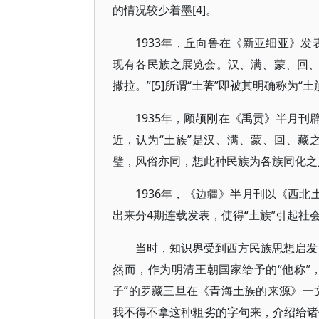
的情况较少着墨[4]。
1933年，丘向鲁在《新亚细亚》
现有各民族之展览会。汉、满、蒙、回
撒拉。”[5]所谓“土著”即被其明确称为“土
1935年，顾颉刚在《禹贡》半月
近，认为“土族”是汉、满、蒙、回、藏
璧，风俗亦同，想此种民族为各族同化之人”
1936年，《边疆》半月刊以《西北
出来分4期连载发表，使得“土族”引起社会
当时，知识界受到西方民族思想启发，
然而，作为明清王朝国家给予的“他称”
子”的罗藏三旦在《青海土族的来源》一
我不得不拿这种粗劣的字句来，介绍给诸位