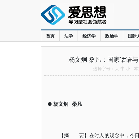
首页
法学
经济学
政治学
国际
杨文炯 桑凡：国家话语与
选择字号：
大
中
小
本文
●
杨文炯
桑凡
【摘 要】在时人的观念中，今日