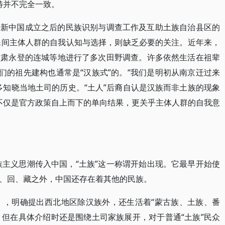
范畴并不完全一致。
于新中国成立之后的民族识别与调查工作及互助土族自治县区的
民间主体人群的自我认知与选择，则缺乏必要的关注。近年来，
甘肃永登的连城等地进行了多次田野调查。许多依然生活在祖辈
们的祖先建构也通常是“汉族式”的。“我们是明初从南京迁过来
多知晓当地土司的历史。“土人”后裔自认是汉族而非土族的现象
”不仅是官方政策自上而下的单向结果，更关乎主体人群的自我意
族主义思潮传入中国，“土族”这一称谓开始出现。它最早开始使
、回、藏之外，中国还存在着其他的民族。
史》，明确提出西北地区除汉族外，还生活着“蒙古族、土族、番
，但在具体介绍时还是围绕土司家族展开，对于普通“土族”民众