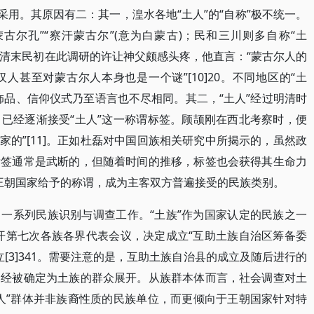
采用。其原因有二：其一，湟水各地“土人”的“自称”极不统一。
古尔孔”“察汗蒙古尔”(意为白蒙古)；民和三川则多自称“土
称”令清末民初在此调研的许让神父颇感头疼，他直言：“蒙古尔人的
甚至对蒙古尔人本身也是一个谜”[10]20。不同地区的“土
饰品、信仰仪式乃至语言也不尽相同。其二，“土人”经过明清时
已经逐渐接受“土人”这一称谓标签。顾颉刚在西北考察时，便
谷家的”[11]。正如杜磊对中国回族相关研究中所揭示的，虽然政
标签通常是武断的，但随着时间的推移，标签也会获得其生命力
明清王朝国家给予的称谓，成为主客双方普遍接受的民族类别。
一系列民族识别与调查工作。“土族”作为国家认定的民族之一
召开第七次各族各界代表会议，决定成立“互助土族自治区筹备委
立[3]341。需要注意的是，互助土族自治县的成立及随后进行的
已经被确定为土族的群众展开。从族群本体而言，社会调查对土
人”群体并非族裔性质的民族单位，而更倾向于王朝国家针对特