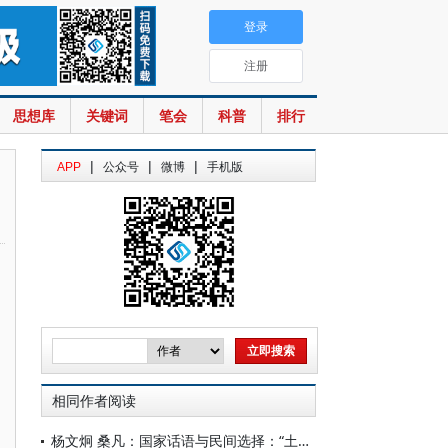
登录
注册
思想库
关键词
笔会
科普
排行
|
|
|
APP
公众号
微博
手机版
相同作者阅读
杨文炯 桑凡：国家话语与民间选择：“土人”到土族的历史人类学考察