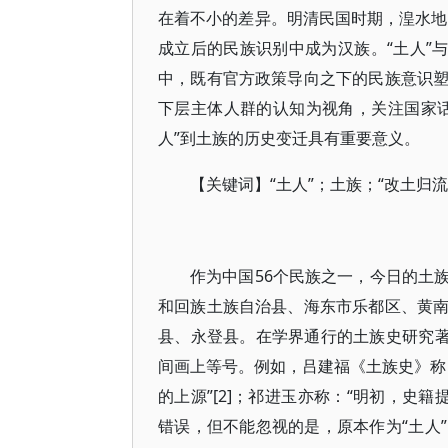
在着不小的差异。明清民国时期，湟水地区
成立后的民族识别中成为汉族。“土人”
中，既有官方政策导向之下的民族意识
下层主体人群的认知为视角，关注国家
人”到土族的历史变迁具有重要意义。
【关键词】“土人”；土族；“改土归
作为中国56个民族之一，今日的土
和回族土族自治县、海东市乐都区、黄
县、永登县。在学界通行的土族史研究著
间画上等号。例如，吕建福《土族史》称：“土
的上源”[2]；祁进玉亦称：“明初，史籍提
错误，但不能忽视的是，原本作为“土人