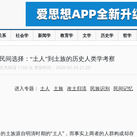
关系
社会学
新闻学
教育学
文学
历史学
哲学
民间选择：“土人”到土族的历史人类学考察
共阅读 1103 次 更新时间：2026-05-24 21:20
进入专题：
土人
土族
改土归流
民族识别
民间记忆
的土族源自明清时期的“土人”，而事实上两者的人群构成却存