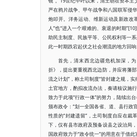
镜”。19世纪中叶以来，清王朝在资本主
严在鸦片战争、甲午战争和八国联军侵
炮叩开。洋务运动、维新运动及新政改
人”也“进入一个艰难的、衰退的时期”[
助民主制度、民族平等、公民权利等一系列
此一时期跌宕起伏之社会潮流的地方回响
首先，清末西北边疆危机加深，为应
折》，提出要重视西北边防，并应将藩部改
流之计划”，称土司制度“皆封建之规，实
土官地方，酌拟改流办法，奏请核议施行”
致力于此项“行政一体”的努力，陆续出台
颁布政令：“划一全国各省、道、县行政官
性质的“封建遗留”，土司制度自应在裁革
下，仅有县市政府及预备设县之设治局，此
国政府致力于“政令统一”的用意在于借此