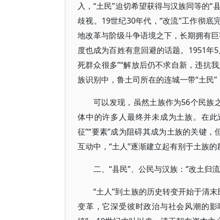
入，“土民”迫切希望获得与汉族同等的“
歧视。19世纪30年代，“改流”工作彻底
地改革与阶级斗争语境之下，长期拥有巨额
度也成为百姓有意回避的话题。1951年
死群众很多”“解放后仍不求自新，违抗我
族识别中，鲁土司所在的连城一带“土民
可以发现，虽然土族作为56个民族之
体中的许多人最终并未成为土族。在此
征”“要素”成为阻碍其成为土族的关键，
互动中，“土人”逐渐建立起有别于土族
二、“县民”、公民与汉族：“改土归流
“土人”到土族的历史转变开始于清末
变革，它深受彼时政治与社会风潮的影