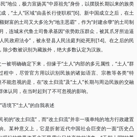
县民”地位，极力宣扬其“中原祖先”身份，以摆脱长期以来的族类
完成，“土人”区域“由县长行使职权”[6]。新中国成立之后，在土
财富的土司又大多沦为“地主恶霸”，作为“封建余孽”的土司制
5月，连城末代鲁土司鲁承基因“依势欺压群众，被其爪牙所迫逼
人民政府法令”，被永登县人民法庭判处死刑[14]。在之后的民
”，除少数被识别为藏族外，绝大多数认定为汉族。
一被明确确定下来，但缘于“土人”内部的多元属性，“土人”群
过程中，尽管官方用以识别民族的诸如语言、宗教等各类“特
但不能忽视的是，在“改土归流”及“土人”长期与周边民族的交融
的群体认同，在当时起到了不可忽视的影响。
”语境下“土人”的自我表述
民初的“改土归流”，而“改土归流”并非一项单纯的地方行政建置
响。某种意义上，它是折射近代中国社会巨变的一面“历史凸