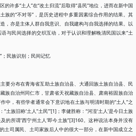
的许多“土人”在“改土归流”后取得“县民”地位，进而在新中国
与土族的“不对等”，是历史进程中多重因素综合作用的结果。其
塑造，亦是主体人群自我意识、自我建构与自我选择的结果。以
话语与民间选择的交织互动，对于认识和理解晚清民国以来“土
流”；民族识别；民间记忆
族主要分布在青海省互助土族自治县、大通回族土族自治县、民
南藏族自治州同仁市，甘肃省天祝藏族自治县、肃南裕固族自治
作中，有些学者通常会下意识地在土族与明清时期的“土人”之
族旧称‘土人’‘土民’”[1]；李健胜称：“河湟‘土人’是今日土族
及的所谓‘西宁州土人’即今土族”[3]160。这种说法本身并没有
”的土司属民、土司家族后人中的很大一部分，在新中国成立之