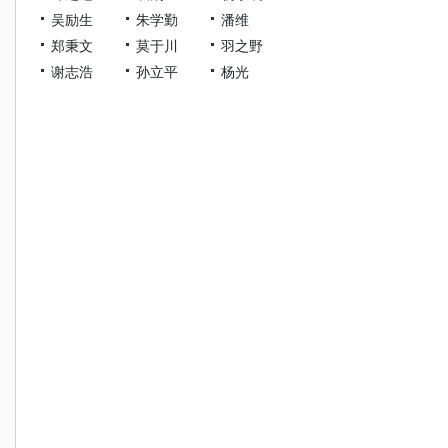
吴励生
朱学勤
潘维
郑秉文
莫于川
羽之野
谢志浩
孙立平
杨光