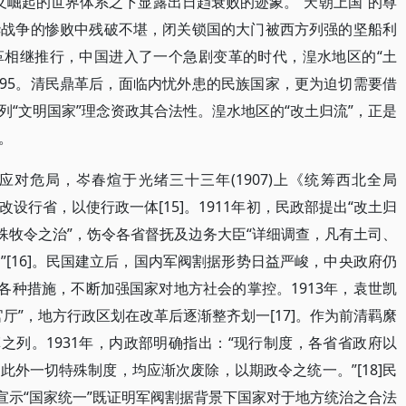
义崛起的世界体系之下显露出日趋衰败的迹象。“天朝上国”的尊
华战争的惨败中残破不堪，闭关锁国的大门被西方列强的坚船利
革相继推行，中国进入了一个急剧变革的时代，湟水地区的“土
10]95。清民鼎革后，面临内忧外患的民族国家，更为迫切需要借
“文明国家”理念资政其合法性。湟水地区的“改土归流”，正是
。
对危局，岑春煊于光绪三十三年(1907)上《统筹西北全局
设行省，以使行政一体[15]。1911年初，民政部提出“改土归
殊牧令之治”，饬令各省督抚及边务大臣“详细调查，凡有土司、
[16]。民国建立后，国内军阀割据形势日益严峻，中央政府仍
各种措施，不断加强国家对地方社会的掌控。1913年，袁世凯
厅”，地方行政区划在改革后逐渐整齐划一[17]。作为前清羁縻
之列。1931年，内政部明确指出：“现行制度，各省省政府以
外一切特殊制度，均应渐次废除，以期政令之统一。”[18]民
宣示“国家统一”既证明军阀割据背景下国家对于地方统治之合法