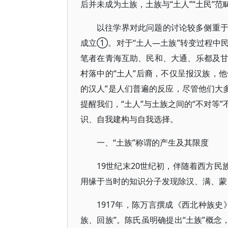
后并未成为土族，土族与“土人”“土民”
以往学界对此问题的讨论较多侧重
成立①。对于“土人—土族”转变过程中
笔者在青海互助、民和、大通、乐都及
村落中的“土人”后裔，不仅呈报汉族，他
的汉人”是人们普遍的反应，尽管他们大
提醒我们，“土人”与土族之间的“不对等
识、自我建构与自我选择。
一、“土族”称谓的产生及其限度
19世纪末20世纪初，伴随着西方民
用缘于当时的知识分子发现除汉、满、蒙
1917年，陈万言撰成《西北种族
族、回族”。陈氏虽明确提出“土族”概念