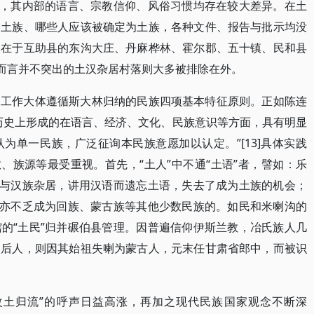
谓，其内部的语言、宗教信仰、风俗习惯均存在较大差异。在土
是土族、哪些人应该被确定为土族，各种文件、报告与批示均没
点在于互助县的东沟大庄、丹麻桦林、霍尔郡、五十镇、民和县
对而言并不突出的土汉杂居村落则大多被排除在外。
别工作大体遵循斯大林归纳的民族四项基本特征原则。正如陈连
历史上形成的在语言、经济、文化、民族意识等方面，具有明显
为单一民族，广泛征询本民族意愿加以认定。”[13]具体实践
、族源等最受重视。首先，“土人”中不通“土语”者，譬如：乐
期与汉族杂居，讲用汉语而遗忘土语，失去了成为土族的机会；
中亦不乏成为回族、蒙古族等其他少数民族的。如民和米喇沟的
的“土民”归并碾伯县管理。因普遍信仰伊斯兰教，冶氏族人几
司后人，则因其始祖失喇为蒙古人，元末任甘肃省郎中，而被识
改土归流”的呼声日益高涨，再加之现代民族国家观念不断深