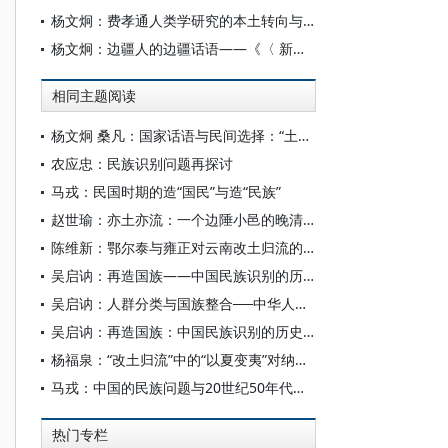
杨文炯：费孝通人类学研究的本土转向与中国的多元现代性
杨文炯：边疆人的边疆话语——《〈 新青海〉校勘影印全本》的“边疆学”价值
相同主题阅读
杨文炯 桑凡：国家话语与民间选择：“土人”到土族的历史人类学考察
农应忠：民族识别问题再探讨
马戎：民国时期的造“国民”与造“民族”
赵世瑜：亦土亦流：一个边陲小邑的晚清困局
陈维新：鄂尔泰与雍正对云南改土归流的“君臣对话”——台北故宫博物院所藏朱批奏折选件
吴启讷：再造国族——中国民族识别的历史与政治面向
吴启讷：人群分类与国族整合──中华人民共和国民族识别政策的历史线索和政治面向
吴启讷：再造国族：中国民族识别的历史与政治面向
杨福泉：“改土归流”中的“以夏变夷”对纳西族社会的影响
马戎：中国的民族问题与20世纪50年代的“民族识别”
热门专栏