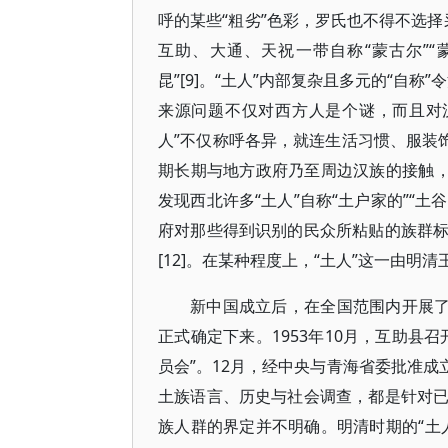
呼的某些“粗劣”色彩，罗氏也不得不选择
互助、大通、天祝一带自称“蒙古尔”“蒙
昆”[9]。“土人”内部复杂且多元的“自
来源问题不仅对西方人是个谜，而且对汉人
人”不仅称呼各异，就连生活习惯、服装
期长期与地方政府乃至周边汉族的接触，
发现西北许多“土人”自称“土户家的”“土
府对那些得到识别的民众所粘贴的族群
[12]。在某种程度上，“土人”这一由
新中国成立后，在全国范围内开展了
正式确定下来。1953年10月，互助县
员会”。12月，经中央与青海省委批准成
土族语言、历史与社会调查，都是针对
族人群的界定并不明确。明清时期的“土