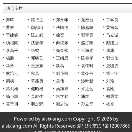
热门专栏
秦晖
陈行之
郑永年
龙应台
丁学良
曹林
鄢烈山
傅国涌
陈嘉映
黄宗智
于建嵘
陈志武
徐贲
郭宇宽
马立诚
杨祖陶
沈志华
向继东
赵汀阳
戴建业
李昌平
张鸣
杨奎松
王海光
周濂
杨鹏
邓晓芒
王缉思
陈奉孝
郭世佑
马玲
王振东
狄马
袁伟时
史啸虎
熊培云
秋风
刘小枫
孟令伟
雷一宁
周枫
蒋兆勇
吴伟
沙叶新
刘瑜
葛剑雄
储昭根
吴稼祥
许之远
袁刚
杨小凯
吴励生
朱学勤
潘维
郑秉文
莫于川
羽之野
谢志浩
孙立平
杨光
Powered by aisixiang.com Copyright © 2026 by
aisixiang.com All Rights Reserved 爱思想 京ICP备12007865