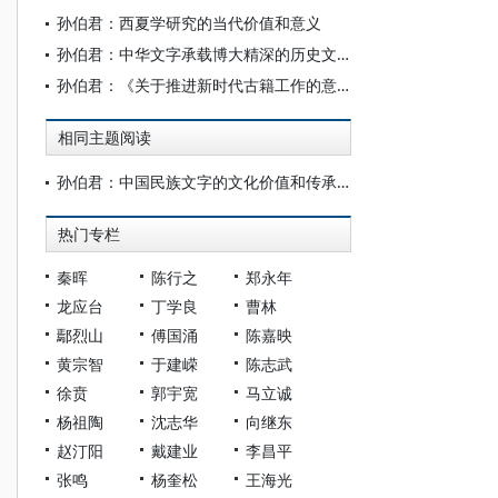
孙伯君：西夏学研究的当代价值和意义
孙伯君：中华文字承载博大精深的历史文化
孙伯君：《关于推进新时代古籍工作的意见》是指导新时代民族古籍整理研究工作的总纲领
相同主题阅读
孙伯君：中国民族文字的文化价值和传承意义
热门专栏
秦晖
陈行之
郑永年
龙应台
丁学良
曹林
鄢烈山
傅国涌
陈嘉映
黄宗智
于建嵘
陈志武
徐贲
郭宇宽
马立诚
杨祖陶
沈志华
向继东
赵汀阳
戴建业
李昌平
张鸣
杨奎松
王海光