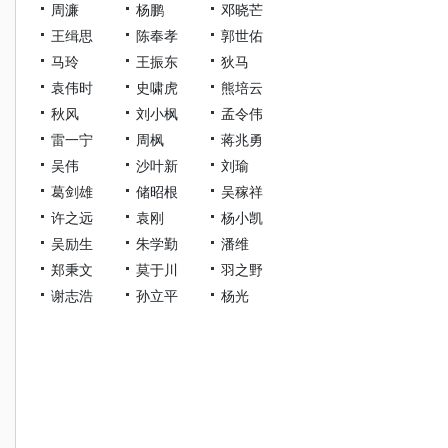
周濂
杨鹏
邓晓芒
王缉思
陈奉孝
郭世佑
马玲
王振东
狄马
袁伟时
史啸虎
熊培云
秋风
刘小枫
孟令伟
雷一宁
周枫
蒋兆勇
吴伟
沙叶新
刘瑜
葛剑雄
储昭根
吴稼祥
许之远
袁刚
杨小凯
吴励生
朱学勤
潘维
郑秉文
莫于川
羽之野
谢志浩
孙立平
杨光