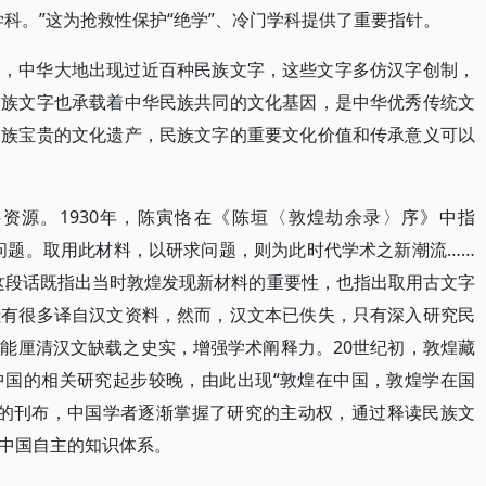
学科。”这为抢救性保护“绝学”、冷门学科提供了重要指针。
家，中华大地出现过近百种民族文字，这些文字多仿汉字创制，
民族文字也承载着中华民族共同的文化基因，是中华优秀传统文
民族宝贵的文化遗产，民族文字的重要文化价值和传承意义可以
资源。1930年，陈寅恪在《陈垣〈敦煌劫余录〉序》中指
问题。取用此材料，以研求问题，则为此时代学术之新潮流……
这段话既指出当时敦煌发现新材料的重要性，也指出取用古文字
献有很多译自汉文资料，然而，汉文本已佚失，只有深入研究民
能厘清汉文缺载之史实，增强学术阐释力。20世纪初，敦煌藏
中国的相关研究起步较晚，由此出现“敦煌在中国，敦煌学在国
料的刊布，中国学者逐渐掌握了研究的主动权，通过释读民族文
中国自主的知识体系。