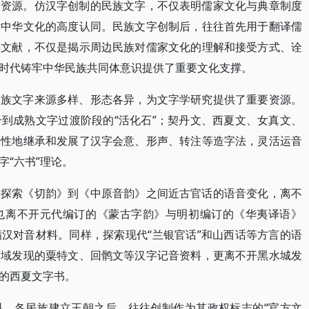
要资源。仿汉字创制的民族文字，不仅表明儒家文化与典章制度
对中华文化的高度认同。民族文字创制后，往往首先用于翻译儒
字文献，不仅是揭示周边民族对儒家文化的理解和接受方式、诠
时代铸牢中华民族共同体意识提供了重要文化支撑。
民族文字来源多样、形态各异，为文字学研究提供了重要资源。
到成熟文字过渡阶段的“活化石”；契丹文、西夏文、女真文、
造性地继承和发展了汉字会意、形声、转注等造字法，灵活运音
“六书”理论。
界探索《切韵》到《中原音韵》之间近古官话的语音变化，离不
也离不开元代编订的《蒙古字韵》与明初编订的《华夷译语》
汉对音材料。同样，探索现代“兰银官话”和山西话等方言的语
西域发现的粟特文、回鹘文等汉字记音资料，更离不开黑水城发
的西夏文字书。
料。各民族建立王朝之后，往往创制作为其政权标志的“官方文