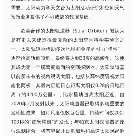
需要。太阳动力学天文台为太阳活动研究和空间天气
预报业务提供了不可或缺的数据基础。
欧美合作的太阳轨道器（Solar Orbiter）被认为
是有史以来建造得最复杂的太阳空间科学实验室之
一。太阳轨道器借助多次地球和金星的引力“弹弓”，
逐渐抬高轨道倾角，最终将达到33度的高倾角。这使
其成为第一个脱离黄道面的空间探测器。太阳轨道器
以前所未有的视角观测太阳，包括从高纬度窥视太阳
南北两极；其最内层近日点距离太阳仅0.28倍日地距
离（约4200万公里），比水星轨道离太阳还近。自
2020年2月发射以来，太阳轨道器已取得多项重要的
发现性成果，如对尺度仅数百公里、持续时间仅20到
100秒的“皮米耀斑”的发现；与帕克太阳探测器的原
位观测结合，将有望揭开日冕加热和高速太阳风起源