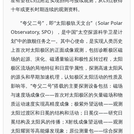
星有望在L5点附近实现协同与接续观测，从L5点获得
十年或更长时期连续的观测资料。
“夸父二号”，即“太阳极轨天文台”（Solar Polar
Observatory, SPO），是中国“太空探源科学卫星计
划”中的旗舰任务之一。其中心使命，是实现人类历史
上首次对太阳极区的正面成像观测，包括诊断极区磁
场的起源、演化、磁通量输运和极性反转过程，太阳
极区流场的局地特征和日震学属性，探测高速太阳风
的源头和早期加速机理，认知极区太阳活动的性质及
影响等。“夸父二号”搭载的主要探测设备包括：磁场
与速度场成像仪——首次对太阳极区的矢量磁场和物
质运动速度实现高精度成像；极紫外望远镜——观测
太阳过渡区和日冕的结构和活动；日冕仪——研究日
冕结构及太阳风的传播；X射线成像望远镜——观测
太阳耀斑等高能爆发现象；原位测量包——综合探测