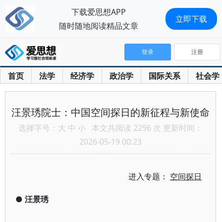
下载爱思想APP
立即下载
随时随地阅读精品文章
登录
注册
首页
法学
经济学
政治学
国际关系
社会学
汪景琇院士：中国空间探日的新征程与新使命
选择字号：
大
中
小
本文共阅读 2296 次 更新时间：
2026-05-19 00:23
进入专题：
空间探日
●
汪景琇