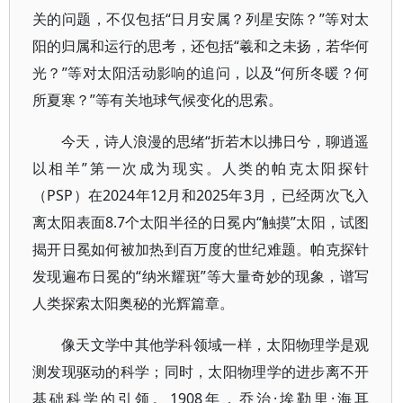
关的问题，不仅包括“日月安属？列星安陈？”等对太
阳的归属和运行的思考，还包括“羲和之未扬，若华何
光？”等对太阳活动影响的追问，以及“何所冬暖？何
所夏寒？”等有关地球气候变化的思索。
今天，诗人浪漫的思绪“折若木以拂日兮，聊逍遥
以相羊”第一次成为现实。人类的帕克太阳探针
（PSP）在2024年12月和2025年3月，已经两次飞入
离太阳表面8.7个太阳半径的日冕内“触摸”太阳，试图
揭开日冕如何被加热到百万度的世纪难题。帕克探针
发现遍布日冕的“纳米耀斑”等大量奇妙的现象，谱写
人类探索太阳奥秘的光辉篇章。
像天文学中其他学科领域一样，太阳物理学是观
测发现驱动的科学；同时，太阳物理学的进步离不开
基础科学的引领。1908年，乔治·埃勒里·海耳