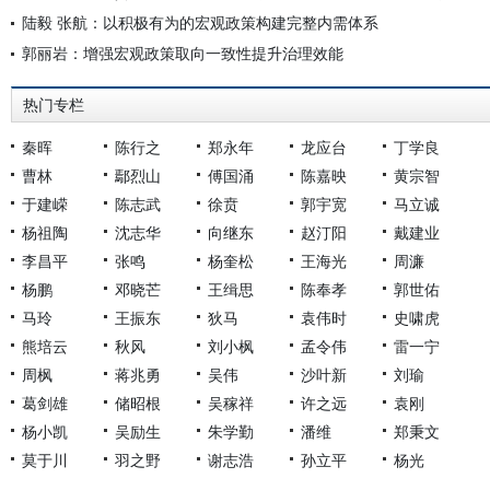
陆毅 张航：以积极有为的宏观政策构建完整内需体系
郭丽岩：增强宏观政策取向一致性提升治理效能
热门专栏
秦晖
陈行之
郑永年
龙应台
丁学良
曹林
鄢烈山
傅国涌
陈嘉映
黄宗智
于建嵘
陈志武
徐贲
郭宇宽
马立诚
杨祖陶
沈志华
向继东
赵汀阳
戴建业
李昌平
张鸣
杨奎松
王海光
周濂
杨鹏
邓晓芒
王缉思
陈奉孝
郭世佑
马玲
王振东
狄马
袁伟时
史啸虎
熊培云
秋风
刘小枫
孟令伟
雷一宁
周枫
蒋兆勇
吴伟
沙叶新
刘瑜
葛剑雄
储昭根
吴稼祥
许之远
袁刚
杨小凯
吴励生
朱学勤
潘维
郑秉文
莫于川
羽之野
谢志浩
孙立平
杨光