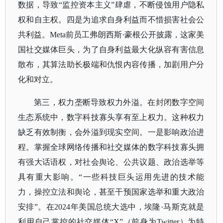
数据，导致“监控资本主义”肆虐，不断侵蚀用户隐私
权和自主权。四是为追求自身利益而不惜损害社会公
共利益。Meta前员工弗朗西斯·豪根公开披露，这家美
国社交媒体巨头，为了自身利益最大化纵容有害信息
散布，其算法助长极端和仇恨内容传播，加剧用户分
化和对立。
第三，权力垄断导致权力外溢。在封闭数字空间
生态系统中，数字科技寡头享有至上权力。这种权力
缺乏有效制衡，会外溢到现实空间。一是影响政治进
程。掌握全球网络传播和社交媒体的数字科技寡头拥
有强大话语权，对社会舆论、公共议题、政治选举等
具有重大影响。
“一些科技巨头运用先进的技术能
力，操控立法和舆论，甚至干预国家选举和重大政治
安排”。在2024年美国总统大选中，埃隆·马斯克就是
利用自己掌控的社交媒体“X”（前身为Twitter）为特