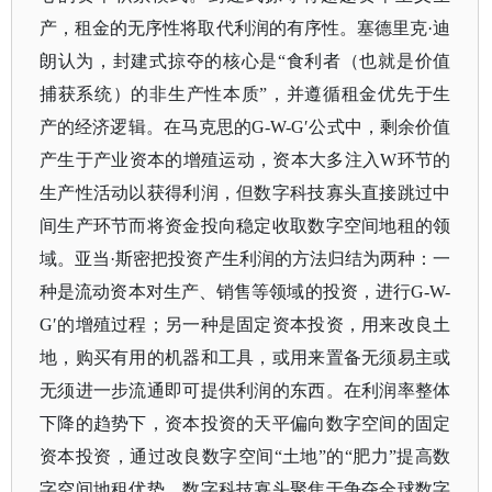
产，租金的无序性将取代利润的有序性。塞德里克·迪
朗认为，封建式掠夺的核心是“食利者（也就是价值
捕获系统）的非生产性本质”，并遵循租金优先于生
产的经济逻辑。在马克思的G-W-G′公式中，剩余价值
产生于产业资本的增殖运动，资本大多注入W环节的
生产性活动以获得利润，但数字科技寡头直接跳过中
间生产环节而将资金投向稳定收取数字空间地租的领
域。亚当·斯密把投资产生利润的方法归结为两种：一
种是流动资本对生产、销售等领域的投资，进行G-W-
G′的增殖过程；另一种是固定资本投资，用来改良土
地，购买有用的机器和工具，或用来置备无须易主或
无须进一步流通即可提供利润的东西。在利润率整体
下降的趋势下，资本投资的天平偏向数字空间的固定
资本投资，通过改良数字空间“土地”的“肥力”提高数
字空间地租优势。数字科技寡头聚焦于争夺全球数字