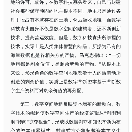
地的许可。或许，在数字科技寡头看来，自己与封建
社会那些保守顽固的地主根本不同。地主只是通过各
种手段占有本就存在的土地，然后坐收地租，而数字
科技寡头自身不仅是数字空间的建构者，还不断创新
技术、提高营运效能。但是，数字科技寡头所掌握的
技术，实际上是人类集体智慧的结晶，所据为己有的
海量数据也是各相关方的产物。马克思指出：“一切
地租都是剩余价值，是剩余劳动的产物。”从根本上
来说，形形色色的数字空间地租都源于人的活劳动所
创造的剩余价值，实质上是数字垄断资本基于垄断数
字生产资料而对剩余价值的再分配。
第三，数字空间地租反映资本增殖的新动向。数
字技术的崛起使数字空间生产的经济逻辑从
“剥削利
润”转向“掠夺租金”，形成以数据剥夺和知识垄断为核
心的资本积累模式。封建式掠夺将超越资本主义生