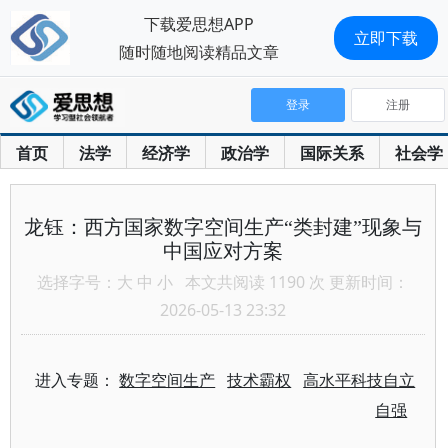
下载爱思想APP
立即下载
随时随地阅读精品文章
登录
注册
首页
法学
经济学
政治学
国际关系
社会学
龙钰：西方国家数字空间生产“类封建”现象与
中国应对方案
选择字号：
大
中
小
本文共阅读 1190 次 更新时间：
2026-05-13 23:32
进入专题：
数字空间生产
技术霸权
高水平科技自立
自强