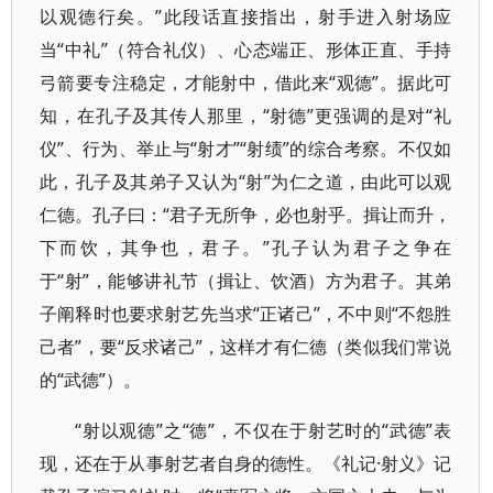
以观德行矣。”此段话直接指出，射手进入射场应
当“中礼”（符合礼仪）、心态端正、形体正直、手持
弓箭要专注稳定，才能射中，借此来“观德”。据此可
知，在孔子及其传人那里，“射德”更强调的是对“礼
仪”、行为、举止与“射才”“射绩”的综合考察。不仅如
此，孔子及其弟子又认为“射”为仁之道，由此可以观
仁德。孔子曰：“君子无所争，必也射乎。揖让而升，
下而饮，其争也，君子。”孔子认为君子之争在
于“射”，能够讲礼节（揖让、饮酒）方为君子。其弟
子阐释时也要求射艺先当求“正诸己”，不中则“不怨胜
己者”，要“反求诸己”，这样才有仁德（类似我们常说
的“武德”）。
“射以观德”之“德”，不仅在于射艺时的“武德”表
现，还在于从事射艺者自身的德性。《礼记·射义》记