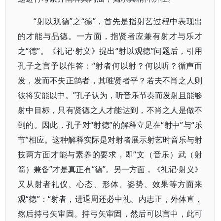
“射以观德”之“德”，首先是指射艺过程中表现出
的才能与品德。一方面，指贤者应兼有射才与乐才
之“德”。《礼记·射义》提出“射以观德”问题后，引用
孔子之言予以作答：“射者何以射？何以听？循声而
发，发而不失正鹄者，其唯贤者乎？若夫不肖之人则
彼将安能以中。”孔子认为，听音乐节奏而发射且能够
射中目标，只有贤德之人才能达到，不肖之人是做不
到的。因此，孔子对“射德”的解释立足在“射中”与“乐
节”相应。这种解释实际是对射者展示射艺时音乐与射
技两方面才能与素养的要求，即“文（音乐）武（射
箭）兼备”才是真正有“德”。另一方面，《礼记·射义》
又从射者礼仪、心态、形体、姿势、效果等方面来
观“德”：“射者，进退周还必中礼。内志正，外体直，
然后持弓矢审固。持弓矢审固，然后可以言中，此可