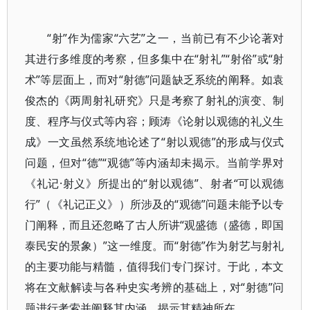
“射”作为儒家“六艺”之一，当前已有不少论著对
其进行多维度的考察，但多集中在“射礼”“射俗”或“射
术”等层面上，而对“射德”问题缺乏系统的阐释。如袁
俊杰的《两周射礼研究》只是考察了射礼的演变、制
度、程序与仪式等内容；顾涛《论射以观德的礼义生
成》一文虽然系统地论述了“射以观德”的形成与仪式
问题，但对“德”“观德”等内涵却未揭示。当前学界对
《礼记·射义》所提出的“射以观德”、射者“可以观德
行”（《礼记正义》）所涉及的“观德”问题未能予以专
门阐释，而且还忽略了古人所讲“观盛德（盛德，即国
泰民安的景象）”这一维度。而“射德”作为射艺与射礼
的主要功能与精髓，值得我们专门探讨。于此，本文
将在文献解读与各种史实考辨的基础上，对“射德”问
题进行考索并阐释其内涵，揭示其精神所在。