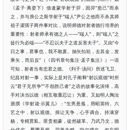
《孟子·离娄下》借逄蒙学射于羿，因羿“愈己”而杀
之，并与庾公之斯学射于“端人”尹公之他而不杀其师
祖子濯孺子两件事对比，说明师德对射者德行培养的
重要性：射者师承有德之人——“端人”，则“端人”之
徒行为必端——“不忍以夫子之道反害夫子”。又由“今
日之事，君事也，我不敢废。抽矢扣轮，去其金，发
乘矢，而后反”（《四书章句集注·孟子集注》）一语
可知，射者当有忠君之德。《列子·汤问》所述飞卫、
纪昌对射一事，实际上是对孔子阐释“射以观德”时所
云“君子无所争”“不怨胜己者”之语的故事化演绎，高
手对决当以德（相互敬重忍让）为重。又如明人陶汝
鼐撰《学射箴·示翼儿》：“生男悬孤，用昭英特。六
艺之中，射以观德。揖让无争，心手调合。持满穿
杨，专精贯虱。匪贵粗豪，徒然破革。乃武乃文，德
分优劣。矍圃吾师，羿善为贼。勖尔儒生，勿忘明