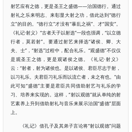
射艺应有之德，更是圣王之盛德——治国德行。通过
射礼之乐来明志、来彰显大射之功，借此达到“德行
立”的目的。“德行立”才没有“暴乱之祸”、才“国安”。
《礼记·射义》“古者天子以射选”一段也强调，“以立德
行者，莫若射”。要通过射艺来择选“诸侯、卿、大
夫、士”，“射选”过程中，配合礼乐。“观盛德”不仅仅
是观圣王之德，更是观诸侯之德。《礼记·射义》
云：“射者，射为诸侯也。是以诸侯、君臣尽志于射，
以习礼乐。夫君臣习礼乐而以流亡者，未之有也。”由
此可知“盛德”主要是君臣共同借助射艺与礼乐的学
习、培养来实现的。这样，“射以观德”就从单纯的射
艺素养上升到借助射礼与音乐来展示治国“盛德”层面
上。
《礼记》借孔子及其弟子言论将“射以观德”问题