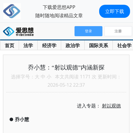
下载爱思想APP
立即下载
随时随地阅读精品文章
登录
注册
首页
法学
经济学
政治学
国际关系
社会学
乔小慧：“射以观德”内涵新探
选择字号：
大
中
小
本文共阅读 1171 次 更新时间：
2026-05-12 22:37
进入专题：
射以观德
●
乔小慧