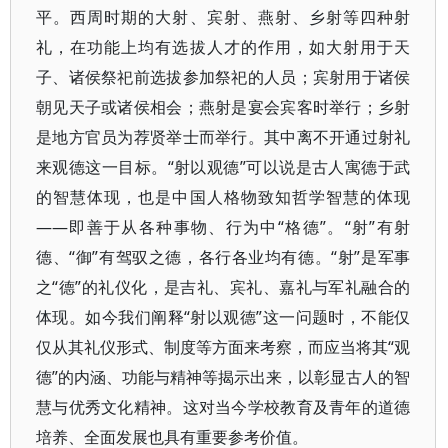
平。西周时期的大射、宾射、燕射、乡射等四种射
礼，在功能上均有选拔人才的作用，如大射用于天
子、诸侯祭祀前选拔参加祭祀的人员；宾射用于诸侯
朝见天子或诸侯相会；燕射是宴会宾客时举行；乡射
是地方官员为荐贤举士而举行。其中离不开通过射礼
来观德这一目标。“射以观德”可以说是古人寓德于武
的智慧体现，也是中国人格物致知哲学智慧的体现
——即善于从各种事物、行为中“格德”。“射”有射
德、“御”有驾驭之德，各行各业均有德。“射”是军事
之“德”的礼仪化，是吉礼、宾礼、嘉礼与军礼融合的
体现。如今我们阐释“射以观德”这一问题时，不能仅
仅从其礼仪形式、制度等方面来考察，而应当将其“观
德”的内涵、功能与精神等揭示出来，以彰显古人的智
慧与优秀文化精神。这对当今学校教育及青年的道德
培养、全面发展也具有重要参考价值。