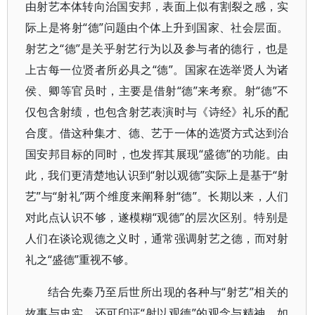
由射艺本体转向治国安邦，表面上似有割裂之感，实
际上是将射“德”问题由个体上升到国家、社会层面。
射艺之“德”是关乎射艺行为以及参与者的德行，也是
上古每一位贤者所必具之“德”。国家在选举贤人为诸
侯、卿等官员时，主要是借射“德”来考察。射“德”不
仅包含射绩，也包含射艺表演时与《诗经》礼乐的配
合度。借这种集才、德、艺于一体的选贤方式达到治
国安邦目标的同时，也发挥其展现“盛德”的功能。由
此，我们更清楚地认识到“射以观德”实际上是基于“射
艺”与“射礼”两个维度来阐释射“德”。长期以来，人们
对此点认识不够，遂模糊“观德”的层次区别。特别是
人们在谈论观德之义时，通常强调射艺之德，而对射
礼之“盛德”重视不够。
结合先秦乃至后世所出现的各种与“射艺”相关的
故事与史实，还可印证“射以观德”的观念与精神。如