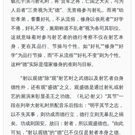
载孔子演习射礼时，将“贲军之将，亡国之大夫，与为
人后者”三类视为无“德”、无资格参与射礼。而将“幼
壮孝弟，耆耋好礼，不从流俗，修身以俟死者”“好学
不倦，好礼不变，旄期称道不乱者”视为各司其职位。
这就意味着对参与射艺者的德行考察不仅在射艺本
身，更在其品行、节操与个性。如“好礼”“修身”“好
学”为品行节操，而“不从流俗”“好礼不变”则为个性。
这种“德”实际是儒家修身的准则与目标。
“射以观德”除“观”射艺时之武德以及射艺者自身
德性外，还有观“盛德”之义。观盛德是通过射礼或射
艺的展演来彰显圣王之功德。《礼记·射义》“其节”一
段在列举大射礼时所配音乐后指出：“明乎其节之志，
以不失其事，则功成而德行立，德行立则无暴乱之祸
矣。功成则国安。故曰：射者，所以观盛德也。”由此
可知，“射以观德”的“德”已不仅仅是射者本身之德、