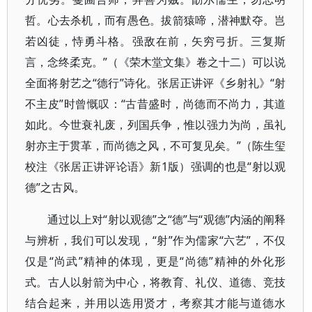
哲。心去杀机，而有愚色。拔箭猿啼，潜神默夺。岂
若凶徒，恃勇斗格。强敌在前，矢穷弓折。三复斯
言，念终柔克。”（《荣木堂文集》卷之十二）可以说
全面将射艺之“德行”诗化。张居正讲评《乡射礼》“射
不主皮”时曾慨叹：“古昔盛时，尚德而不尚力，其道
如此。今世衰礼废，列国兵争，惟以强力为尚，虽礼
射亦主于贯革，而尚德之风，不可复见矣。”（陈生玺
校注《张居正讲评论语》新1版）强调的也是“射以观
德”之古风。
通过以上对“射以观德”之“德”与“观德”内涵的阐释
与辨析，我们可以发现，“射”作为儒家“六艺”，不仅
仅是“尚武”精神的体现，更是“尚德”精神的外化形
式。古人以射箭为中心，将教育、礼仪、道德、竞技
结合起来，并用以选用贤才，考察其才能与道德水