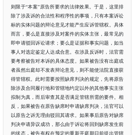
则限于“本案”原告所要求的法律效果。于是，这里排
除了涉及诉的合法性和程序性的事项，只有本案诉讼
标的实体问题的辩论意见才能产生应诉管辖权。具体
而言，要么是直接涉及对案件的实体主张，最常见的
即申请驳回诉讼请求；要么是证据和事实问题，如当
事人对选定鉴定人达成合意。在涉及反诉时，法官需
要考察被告对本诉的具体态度。如果被告没有出庭或
者虽然出庭却不发表辩论意见，则不能使法院直接获
得管辖权。此时需要按照缺席判决的规定，先将原告
除涉及合同履行地和管辖地约定以外的其他事实主张
拟制为真，而后审查其是否满足管辖所需的要件。相
反，如果被告在原告缺席时申请缺席判决，法官可以
以原告之诉无理由驳回其请求。如果事后原告对缺席
判决申请异议成功，那么由于诉讼将回到缺席发生前
的状态，被告有权在预定的重新开庭期日前提出管辖