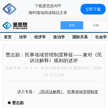
下载爱思想APP
立即下载
随时随地阅读精品文章
登录
注册
首页
法学
经济学
政治学
国际关系
社会学
曹志勋：民事地域管辖制度释疑——兼对《民
诉法解释》规则的述评
选择字号：
大
中
小
本文共阅读 892 次 更新时间：2026-
05-10 23:44
进入专题：
《民诉法解释》
民事地域管辖制度
●
曹志勋