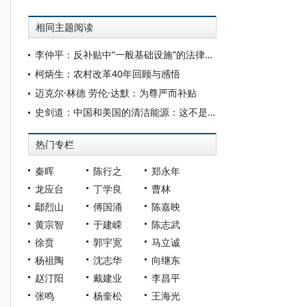
相同主题阅读
李仲平：反补贴中“一般基础设施”的法律判断标准探析——基于公共物品理论的视角
柯炳生：农村改革40年回顾与感悟
迈克尔·林德 劳伦·达默：为尊严而补贴
史剑道：中国和美国的清洁能源：这不是美国应该投入的地方
热门专栏
秦晖
陈行之
郑永年
龙应台
丁学良
曹林
鄢烈山
傅国涌
陈嘉映
黄宗智
于建嵘
陈志武
徐贲
郭宇宽
马立诚
杨祖陶
沈志华
向继东
赵汀阳
戴建业
李昌平
张鸣
杨奎松
王海光