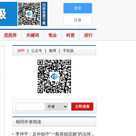
登录
注册
思想库
关键词
笔会
科普
排行
|
|
|
APP
公众号
微博
手机版
相同作者阅读
李仲平：反补贴中“一般基础设施”的法律判断标准探析——基于公共物品理论的视角