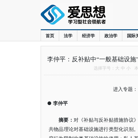
首页
法学
经济学
政治学
国际
李仲平：反补贴中“一般基础设施
选择字号：
大
中
小
本文
进入专题
●
李仲平
摘要：
对《补贴与反补贴措施协议
共物品理论对基础设施进行类型化识别。