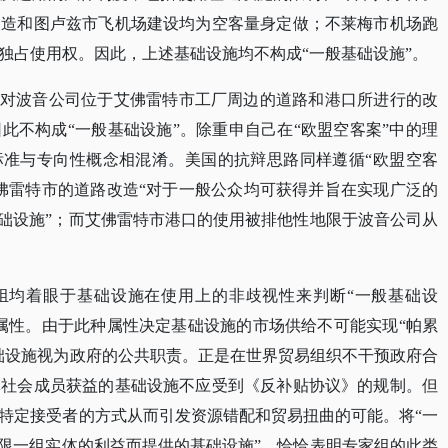
改造和图卢兹市飞机场建设均为空客量身定做；不莱梅市机场跑
独占使用权。因此，上述基础设施均不构成“一般基础设施”。
国对波音公司位于艾佛雷特市工厂周边的道路和港口所进行的改
此不构成“一般基础设施”。除重申自己在“欧盟空客案”中的理
标准与专向性概念相混淆。美国的抗辩思路同样遵循“欧盟空客
佛雷特市的道路改造“对于一般公众均可获得并旨在实现广泛的
基础设施”；而艾佛雷特市港口的使用被排他性地限于波音公司从
家组均着眼于基础设施在使用上的非歧视性来判断“一般基础设
属性。由于此种属性决定基础设施的市场供给不可能实现“帕累
础设施视为政府的公共职责。正是在世界贸易组织不干预政府合
体社会成员获益的基础设施不应受到《反补贴协议》的规制。但
特定接受者的方式从而引发资源错配和贸易扭曲的可能。将“一
有限一组实体的利益而提供的基础设施”，恰恰表明专家组的此类