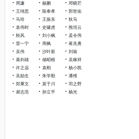
周濂
杨鹏
邓晓芒
王缉思
陈奉孝
郭世佑
马玲
王振东
狄马
袁伟时
史啸虎
熊培云
秋风
刘小枫
孟令伟
雷一宁
周枫
蒋兆勇
吴伟
沙叶新
刘瑜
葛剑雄
储昭根
吴稼祥
许之远
袁刚
杨小凯
吴励生
朱学勤
潘维
郑秉文
莫于川
羽之野
谢志浩
孙立平
杨光