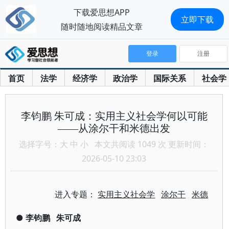
下载爱思想APP
立即下载
随时随地阅读精品文章
登录
注册
首页
法学
经济学
政治学
国际关系
社会学
李钧鹏 朱可成：实用主义社会学何以可能
——从涂尔干和米德出发
选择字号：
大
中
小
本文共阅读 1049 次 更新时间：
2026-05-10 23:03
进入专题：
实用主义社会学
涂尔干
米德
●
李钧鹏
朱可成