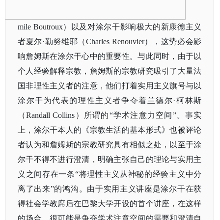
mile Boutroux）以及对涂尔干影响极大的新康德主义
者夏尔·勒努维耶（Charles Renouvier），这势必会影
响詹姆斯在涂尔干心中的重要性。与此同时，由于以
个人经验解释宗教，詹姆斯的宗教研究吸引了大量法
国非理性主义者的注意，他们打着实用主义旗号与以
涂尔干为代表的理性主义者争夺着兰德尔·柯林斯
（Randall Collins）所谓的“学术注意力空间”。事实
上，涂尔干本人的《宗教生活的基本形式》也被评论
者认为和詹姆斯的宗教研究具有相似之处，以至于涂
尔干不得不进行澄清，明确主张自己的理论与实用主
义之间存在一条“将理性主义从神秘的经验主义中分
离了出来”的鸿沟。由于实用主义讲座是涂尔干在获
得社会学教席后在巴黎大学开设的首个讲座，在这样
的场合，很可能是争夺学术注意空间的需要和澄清自