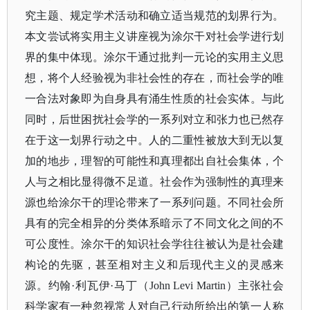
究主题、规定学术活动和确立适当规范的划界行为。
本文尝试将实用主义讲座视为涂尔干对社会学进行划
界的集中体现。涂尔干通过批判一元论的实用主义思
想，将个人经验视为非社会性的存在，而社会学的唯
一合法对象即为自身具有涌生性质的社会实体。与此
同时，后世困扰社会学的一系列对立和张力也已然存
在于这一划界行动之中。人的二重性被放大到无以复
加的地步，理智的可能性和真理都出自社会集体，个
人与之相比显得微不足道。社会作为强制性的真理来
源也给涂尔干的理论带来了一系列问题。不同社会所
具有的完全相异的分类体系暗示了不同文化之间的不
可公度性。涂尔干的知识社会学往往被认为是社会建
构论的先驱，甚至相对主义和后现代主义的灵感来
源。约翰
·利瓦伊·马丁（John Levi Martin）主张社会
科学家有一种忽视常人对自己行动所给出的第一人称