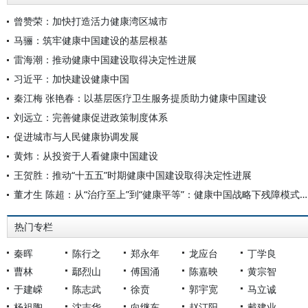
曾赞荣：加快打造活力健康湾区城市
马骊：筑牢健康中国建设的基层根基
雷海潮：推动健康中国建设取得决定性进展
习近平：加快建设健康中国
秦江梅 张艳春：以基层医疗卫生服务提质助力健康中国建设
刘远立：完善健康促进政策制度体系
促进城市与人民健康协调发展
黄炜：从投资于人看健康中国建设
王贺胜：推动“十五五”时期健康中国建设取得决定性进展
董才生 陈超：从“治疗至上”到“健康平等”：健康中国战略下残障模式的范式转换
热门专栏
秦晖
陈行之
郑永年
龙应台
丁学良
曹林
鄢烈山
傅国涌
陈嘉映
黄宗智
于建嵘
陈志武
徐贲
郭宇宽
马立诚
杨祖陶
沈志华
向继东
赵汀阳
戴建业