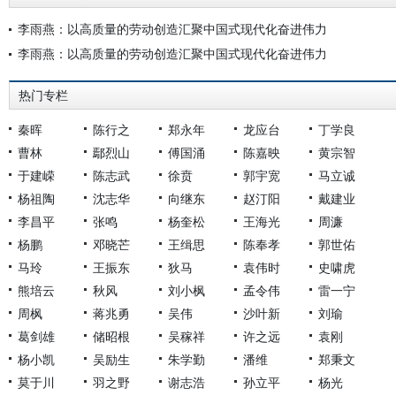
李雨燕：以高质量的劳动创造汇聚中国式现代化奋进伟力
李雨燕：以高质量的劳动创造汇聚中国式现代化奋进伟力
热门专栏
秦晖
陈行之
郑永年
龙应台
丁学良
曹林
鄢烈山
傅国涌
陈嘉映
黄宗智
于建嵘
陈志武
徐贲
郭宇宽
马立诚
杨祖陶
沈志华
向继东
赵汀阳
戴建业
李昌平
张鸣
杨奎松
王海光
周濂
杨鹏
邓晓芒
王缉思
陈奉孝
郭世佑
马玲
王振东
狄马
袁伟时
史啸虎
熊培云
秋风
刘小枫
孟令伟
雷一宁
周枫
蒋兆勇
吴伟
沙叶新
刘瑜
葛剑雄
储昭根
吴稼祥
许之远
袁刚
杨小凯
吴励生
朱学勤
潘维
郑秉文
莫于川
羽之野
谢志浩
孙立平
杨光