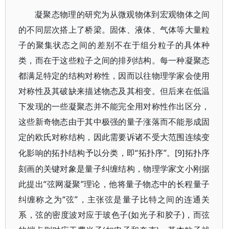
凝聚态物理的研究为从微观物体到宏观物体之间
的不同层次搭上了桥梁。固体、液体、气体等大量粒
子的聚集状态之间的差别不在于组分粒子的具体种
类，而在于这些粒子之间的排列结构。每一种凝聚态
都满足特定的结构对称性，因而以往物理学家会使用
对称性及其破缺来描述物态及其相变。但后来在低温
下发现的一些凝聚态并不能完全用对称性作出区分，
这些新奇物态由于其中极强的量子涨落而不能形成固
定的欧氏对称结构，因此需要诉诸不受大范围连续变
“拓扑序”。[9]拓扑序
化影响的拓扑结构予以分类，即
刻画的关键对象是量子纠缠结构，物理学家文小刚据
此提出“弦网凝聚”理论，他将量子物态中的长程量子
纠缠称之为“弦”，主张弦是量子比特之间的连通关
系，弦的密度波对应于玻色子(如光子和胶子)，而弦