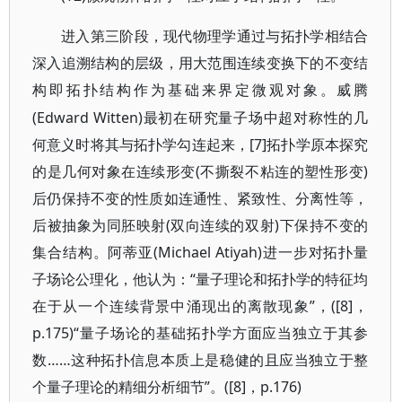
进入第三阶段，现代物理学通过与拓扑学相结合
深入追溯结构的层级，用大范围连续变换下的不变结
构即拓扑结构作为基础来界定微观对象。威腾
(Edward Witten)最初在研究量子场中超对称性的几
何意义时将其与拓扑学勾连起来，[7]拓扑学原本探究
的是几何对象在连续形变(不撕裂不粘连的塑性形变)
后仍保持不变的性质如连通性、紧致性、分离性等，
后被抽象为同胚映射(双向连续的双射)下保持不变的
集合结构。阿蒂亚(Michael Atiyah)进一步对拓扑量
子场论公理化，他认为：“量子理论和拓扑学的特征均
在于从一个连续背景中涌现出的离散现象”，([8]，
p.175)“量子场论的基础拓扑学方面应当独立于其参
数……这种拓扑信息本质上是稳健的且应当独立于整
个量子理论的精细分析细节”。([8]，p.176)