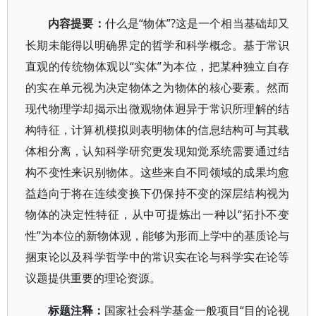
“物体”?这是一个相当基础却又
内容提要：
什么是
长期未能得以明确界定的哲学和科学概念。基于常识
直观的传统物体观以“实体”为本位，把某种独立自存
的实在单元视为决定物体之为物体的核心要素。然而
现代物理学却揭示出微观物体迥异于常识所理解的结
构特征，计算机模拟则表明物体的信息结构可与其载
体相分离，认知科学研究更发现知觉系统需要通过结
构不变性来识别物体。这些来自不同领域的成果均愈
益趋向于将在连续变换下仍保持不变的深层结构视为
物体的决定性特征，从中可提炼出一种以“拓扑不变
性”为本位的新物体观，能够为形而上学中的基质论与
捆束论以及科学哲学中的常识实在论与科学实在论等
议题提供重要的理论资源。
“目的论视
标题注释：
国家社会科学基金一般项目