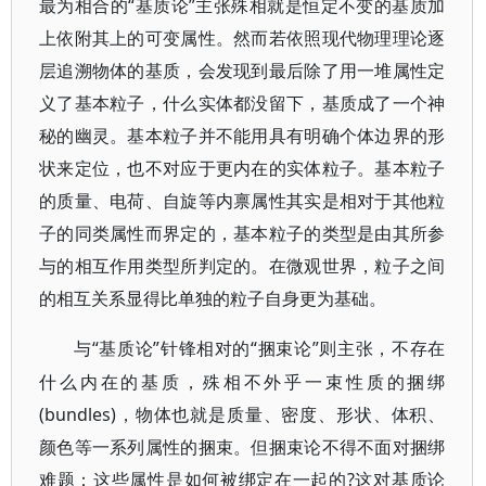
最为相合的“基质论”主张殊相就是恒定不变的基质加
上依附其上的可变属性。然而若依照现代物理理论逐
层追溯物体的基质，会发现到最后除了用一堆属性定
义了基本粒子，什么实体都没留下，基质成了一个神
秘的幽灵。基本粒子并不能用具有明确个体边界的形
状来定位，也不对应于更内在的实体粒子。基本粒子
的质量、电荷、自旋等内禀属性其实是相对于其他粒
子的同类属性而界定的，基本粒子的类型是由其所参
与的相互作用类型所判定的。在微观世界，粒子之间
的相互关系显得比单独的粒子自身更为基础。
“基质论”针锋相对的“捆束论”则主张，不存在
与
什么内在的基质，殊相不外乎一束性质的捆绑
(bundles)，物体也就是质量、密度、形状、体积、
颜色等一系列属性的捆束。但捆束论不得不面对捆绑
难题：这些属性是如何被绑定在一起的?这对基质论