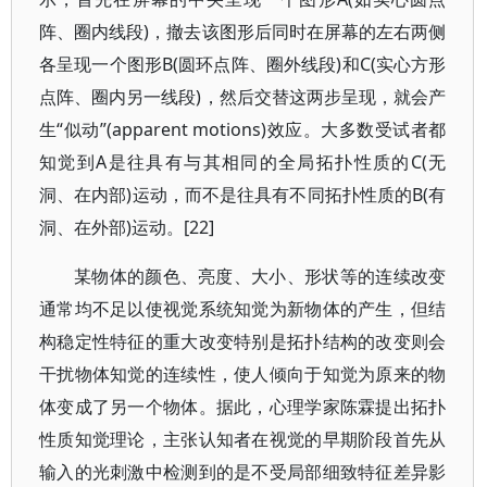
阵、圈内线段)，撤去该图形后同时在屏幕的左右两侧
各呈现一个图形B(圆环点阵、圈外线段)和C(实心方形
点阵、圈内另一线段)，然后交替这两步呈现，就会产
生“似动”(apparent motions)效应。大多数受试者都
知觉到A是往具有与其相同的全局拓扑性质的C(无
洞、在内部)运动，而不是往具有不同拓扑性质的B(有
洞、在外部)运动。[22]
某物体的颜色、亮度、大小、形状等的连续改变
通常均不足以使视觉系统知觉为新物体的产生，但结
构稳定性特征的重大改变特别是拓扑结构的改变则会
干扰物体知觉的连续性，使人倾向于知觉为原来的物
体变成了另一个物体。据此，心理学家陈霖提出拓扑
性质知觉理论，主张认知者在视觉的早期阶段首先从
输入的光刺激中检测到的是不受局部细致特征差异影