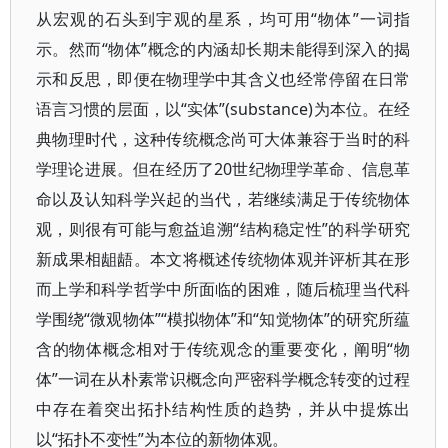
从宏观的石头到宇观的星系，均可用“物体”一词指
示。然而“物体”概念的内涵却长期未能得到深入的揭
示和反思，即便在物理学中其含义也经常停留在日常
语言习惯的层面，以“实体”(substance)为本位。在经
典物理时代，这种传统概念尚可大体兼容于当时的科
学理论进展。但在经历了20世纪物理学革命、信息革
命以及认知科学兴起的当代，若继续满足于传统物体
观，则很有可能与愈益追溯“结构稳定性”的科学研究
新成果相龃龉。本文将概述传统物体观并评析其在形
而上学和科学哲学中所面临的困难，随后梳理当代科
学围绕“微观物体”“模拟物体”和“知觉物体”的研究所蕴
含的物体概念相对于传统观念的重要变化，阐明“物
体”一词在从朴素常识概念向严密科学概念转变的过程
中存在着突出拓扑结构性质的趋势，并从中提炼出
以“拓扑不变性”为本位的新物体观。