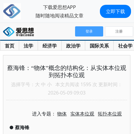
下载爱思想APP
立即下载
随时随地阅读精品文章
登录
注册
首页
法学
经济学
政治学
国际关系
社会学
蔡海锋：“物体”概念的结构化：从实体本位观
到拓扑本位观
选择字号：
大
中
小
本文共阅读 1595 次 更新时间：
2026-05-09 09:03
进入专题：
物体
实体本位观
拓扑本位观
●
蔡海锋