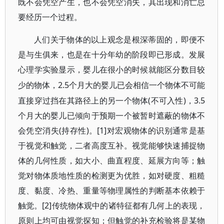
既不会凭空产生，也不会凭空消失，其出现和消亡总
要经历一个过程。
人们关于物体的以上观念是根深蒂固的，即便不
是与生俱来，也是在十分年幼的阶段即已形成。发展
心理学实验显示，婴儿在很小的时候就能区分数目较
2.5个月大的婴儿已会相信一个物体不可能
少的物体，
直接穿过挡在其路径上的另一个物体(不可入性)，3.5
个月大的婴儿已倾向于预期一个被暂时遮蔽的物体不
会凭空消失(持存性)。[1]对宏观物体的识别通常是基
于视觉和触觉，二者高度互补。视觉能够快速捕捉物
体的几何性质，如大小、曲直程度、延展方向等；触
觉对物体质地性质的检测更为优胜，如对硬度、粗糙
度、黏度、冷热、重量等物理属性的判断基本依赖于
触觉。[2]传统物体观中的诸特征都有几何上的表现，
原则上均可由视觉探知；但触觉的补充检验将是某物