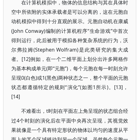
在计算机模拟中，物体的信息结构与其在具体时
空中所依附的实体承载者是可以分离的，这在元胞自
动机模拟中得到十分直观的展示。元胞自动机在康威
(John Conway)编制的计算机程序“生命游戏”中首次
得到运行，此后被用于模拟各种复杂系统的行为，沃
尔弗拉姆(Stephen Wolfram)是此类研究的集大成
者。[12]例如，在一个二维平面上划分出许多网格作
为基本构成单元(即“元胞”)，每个元胞在每一时刻允许
呈现0(白色)或1(黑色)两种状态之一，整个平面的元胞
状态都遵循特定的规则“演化”(如图1所示)。[13]，
[14]
t时刻在平面左上角呈现的状态组合经
不难看出，
过4个时刻的演化后在平面中央再次呈现，其视觉效
果就像是一个具有特定形状的物体以均匀的速度从平
面上的某个区域移动到另一个区域。虽然每个元胞一