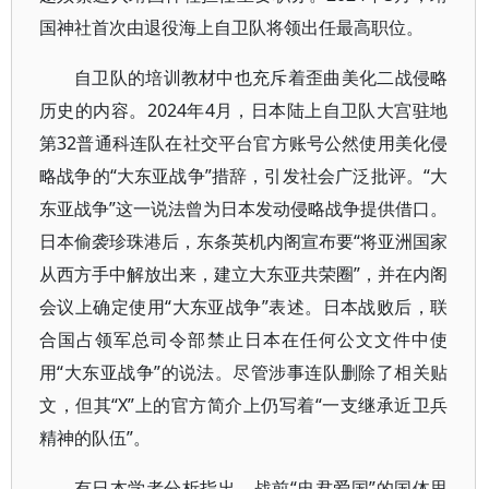
国神社首次由退役海上自卫队将领出任最高职位。
自卫队的培训教材中也充斥着歪曲美化二战侵略
历史的内容。2024年4月，日本陆上自卫队大宫驻地
第32普通科连队在社交平台官方账号公然使用美化侵
略战争的“大东亚战争”措辞，引发社会广泛批评。“大
东亚战争”这一说法曾为日本发动侵略战争提供借口。
日本偷袭珍珠港后，东条英机内阁宣布要“将亚洲国家
从西方手中解放出来，建立大东亚共荣圈”，并在内阁
会议上确定使用“大东亚战争”表述。日本战败后，联
合国占领军总司令部禁止日本在任何公文文件中使
用“大东亚战争”的说法。尽管涉事连队删除了相关贴
文，但其“X”上的官方简介上仍写着“一支继承近卫兵
精神的队伍”。
有日本学者分析指出，战前“忠君爱国”的国体思