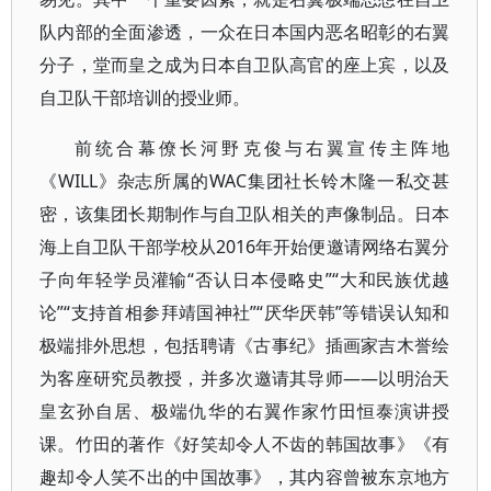
队内部的全面渗透，一众在日本国内恶名昭彰的右翼
分子，堂而皇之成为日本自卫队高官的座上宾，以及
自卫队干部培训的授业师。
前统合幕僚长河野克俊与右翼宣传主阵地
《WILL》杂志所属的WAC集团社长铃木隆一私交甚
密，该集团长期制作与自卫队相关的声像制品。日本
海上自卫队干部学校从2016年开始便邀请网络右翼分
子向年轻学员灌输“否认日本侵略史”“大和民族优越
论”“支持首相参拜靖国神社”“厌华厌韩”等错误认知和
极端排外思想，包括聘请《古事纪》插画家吉木誉绘
为客座研究员教授，并多次邀请其导师——以明治天
皇玄孙自居、极端仇华的右翼作家竹田恒泰演讲授
课。竹田的著作《好笑却令人不齿的韩国故事》《有
趣却令人笑不出的中国故事》，其内容曾被东京地方