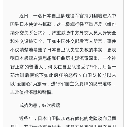
近日，一名日本自卫队现役军官持刀翻墙进入中
国驻日本使馆被抓获，这一极端行径严重违反《维也
纳外交关系公约》，严重威胁中方外交人员人身安全
和外交设施安全。正如中国外交部发言人所言，事件
不仅清楚地暴露了日本自卫队失管失教的事实，更表
明日本极端右翼思想和扭曲历史观流毒深重。一个神
智正常的普通人，何以在自卫队接受了9个月后备干
部培训后便犯下如此疯狂的恶行？自卫队长期以来
以“爱国心”为旗号，进行军国主义复辟的思想灌输，
非常值得深思和警惕。
成势为患，鼓吹极端
近些年，日本自卫队加速右倾化的危险动向显而
易见。其中一个重要因素，就是右翼极端思想在自卫