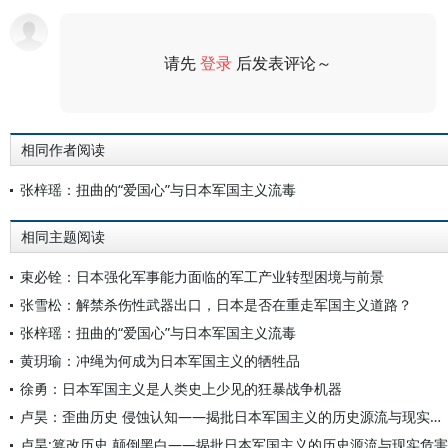
请先
登录
后发表评论～
评论
相同作者阅读
张梓瑶：扭曲的“爱国心”与日本军国主义流毒
相同主题阅读
束必铨：日本强化军事能力面临的军工产业转型困境与前景
张雪松：解禁杀伤性武器出口，日本是否在重走军国主义道路？
张梓瑶：扭曲的“爱国心”与日本军国主义流毒
黄玥瑜：冲绳为何成为日本军国主义的牺牲品
徐勇：日本军国主义是人类史上少见的狂暴战争机器
卢昊：歪曲历史 侵蚀认知——揭批日本军国主义的历史源流与现实危害
卢昊:篡改历史 颠倒黑白——揭批日本军国主义的历史源流与现实危害