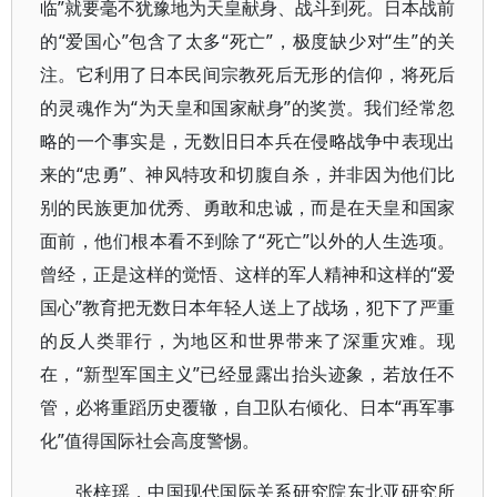
临”就要毫不犹豫地为天皇献身、战斗到死。日本战前
的“爱国心”包含了太多“死亡”，极度缺少对“生”的关
注。它利用了日本民间宗教死后无形的信仰，将死后
的灵魂作为“为天皇和国家献身”的奖赏。我们经常忽
略的一个事实是，无数旧日本兵在侵略战争中表现出
来的“忠勇”、神风特攻和切腹自杀，并非因为他们比
别的民族更加优秀、勇敢和忠诚，而是在天皇和国家
面前，他们根本看不到除了“死亡”以外的人生选项。
曾经，正是这样的觉悟、这样的军人精神和这样的“爱
国心”教育把无数日本年轻人送上了战场，犯下了严重
的反人类罪行，为地区和世界带来了深重灾难。现
在，“新型军国主义”已经显露出抬头迹象，若放任不
管，必将重蹈历史覆辙，自卫队右倾化、日本“再军事
化”值得国际社会高度警惕。
张梓瑶，中国现代国际关系研究院东北亚研究所