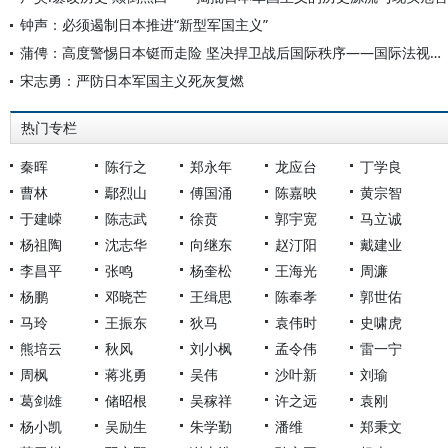
钟声：必须遏制日本推进“新型军国主义”
蒲俜：高度警惕日本铤而走险 坚决捍卫战后国际秩序——国际法视角的透视
宋志勇：严防日本军国主义死灰复燃
热门专栏
秦晖
陈行之
郑永年
龙应台
丁学良
曹林
鄢烈山
傅国涌
陈嘉映
黄宗智
于建嵘
陈志武
徐贲
郭宇宽
马立诚
杨祖陶
沈志华
向继东
赵汀阳
戴建业
李昌平
张鸣
杨奎松
王海光
周濂
杨鹏
邓晓芒
王缉思
陈奉孝
郭世佑
马玲
王振东
狄马
袁伟时
史啸虎
熊培云
秋风
刘小枫
孟令伟
雷一宁
周枫
蒋兆勇
吴伟
沙叶新
刘瑜
葛剑雄
储昭根
吴稼祥
许之远
袁刚
杨小凯
吴励生
朱学勤
潘维
郑秉文