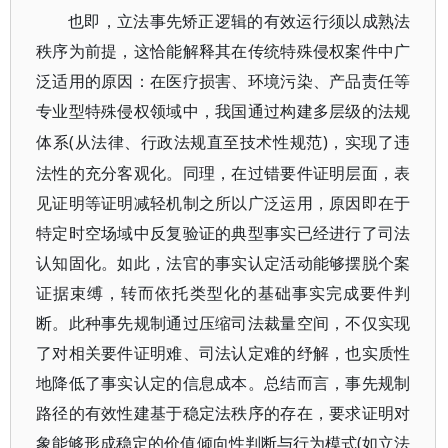
也即，立法事先矫正逻辑的有效运行须以成熟法
秩序为前提，这恰能解释其在传统特殊侵权案件中广
泛适用的原因：在医疗损害、环境污染、产品责任等
专业型特殊侵权领域中，我国通过构建多层级的法规
(从法律、行政法规直至技术性规范)，实现了违
体系
法性的充分客观化。同理，在过错要件证明层面，表
见证明等证明减轻机制之所以广泛运用，原因即在于
特定时空场域中反复验证的典型事实已经进行了司法
认知固化。如此，法官的事实认定活动能够摆脱个案
证据束缚，转而依托类型化的基础事实完成要件判
断。此种事先规制通过压缩司法裁量空间，不仅实现
了对相关要件证明难、司法认定难的纾解，也实质性
地降低了事实认定的信息成本。总结而言，事先规制
路径的有效性建基于稳定法秩序的存在，要求证明对
象能够形成稳定的价值倾向性判断与行为模式(如立法