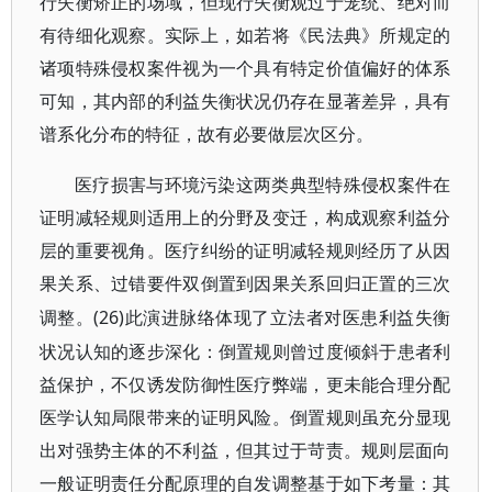
行失衡矫正的场域，但现行失衡观过于笼统、绝对而
有待细化观察。实际上，如若将《民法典》所规定的
诸项特殊侵权案件视为一个具有特定价值偏好的体系
可知，其内部的利益失衡状况仍存在显著差异，具有
谱系化分布的特征，故有必要做层次区分。
医疗损害与环境污染这两类典型特殊侵权案件在
证明减轻规则适用上的分野及变迁，构成观察利益分
层的重要视角。医疗纠纷的证明减轻规则经历了从因
果关系、过错要件双倒置到因果关系回归正置的三次
(26)此演进脉络体现了立法者对医患利益失衡
调整。
状况认知的逐步深化：倒置规则曾过度倾斜于患者利
益保护，不仅诱发防御性医疗弊端，更未能合理分配
医学认知局限带来的证明风险。倒置规则虽充分显现
出对强势主体的不利益，但其过于苛责。规则层面向
一般证明责任分配原理的自发调整基于如下考量：其