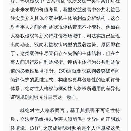
疗、环境侵权中“公共利益”仅涉及这一类型案件对社
会未来发展的价值考量，新型权益侵害中公共利益已
经实质介入具体个案中私主体的利益分析结构，这会
对当事人之间的利益状况评估带来不小变数。例如在
人格权侵权等新兴特殊侵权场域中，司法实践已呈现
出向动态、双向利益权衡转型的显著趋势。原因即在
于，这类案件中尽管仍存在失衡的主体结构，但在当
事人间进行双向利益权衡、评估主体行为公共利益价
值的必要性显著提升。(30)这就要求裁判者突破单向
倾斜保护的思维定式，构建起更具包容性的证明评价
体系。绝对性人格权与框架性人格权所适用的差异化
证明规则能够充分展示这一动向。
就绝对性人格权而言，基于其损害不可逆性特
质，立法者仍维持以受害人倾斜保护为导向的证明减
(31)与之形成鲜明对照的是个人信息权这类
轻逻辑。