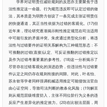
学界对证明责任减轻规则的反思亦主要聚焦于违
法性推定这一命题。行为规范违反即可认定过错的做
法，其本质是为弱势方创设了一条完成主张证明责任
(17)但
的快捷通道，其正当性依据为过错的客观化。
近年来，理论研究逐渐揭示刚性推定规范在司法适用
中可能引发的矛盾冲突。朱虎通过类型化分析，将违
法性与过错要件的证明关系解构为三种规范形态：不
可推翻的过错(直接)认定、可反证推翻的过错推定以
及作为过错考量要素的参考性。(18)这一分析揭示了
尽管存在过错客观化的演进趋势，但违法性与过错要
件认定之间仍存在规则衔接的间隙。对此，叶名怡、
苏永钦等学者同样强调机械适用推定可能侵蚀法官自
由心证空间，导致司法判断的教条化风险；(19)解亘
则从规范层级维度切入，主张不同位阶行为义务的违
反应产生差异化的推定效力。(20)在比较法层面，周