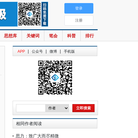
登录
注册
思想库
关键词
笔会
科普
排行
|
|
|
APP
公众号
微博
手机版
相同作者阅读
思力：致广大而尽精微