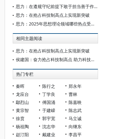
思力：在遵规守纪前提下敢于担当善于作为
思力：在抢占科技制高点上实现新突破
思力：2025年思想理论领域哪些热点受关注
相同主题阅读
思力：在抢占科技制高点上实现新突破
侯建国：奋力抢占科技制高点 助力科技强国建设
热门专栏
秦晖
陈行之
郑永年
龙应台
丁学良
曹林
鄢烈山
傅国涌
陈嘉映
黄宗智
于建嵘
陈志武
徐贲
郭宇宽
马立诚
杨祖陶
沈志华
向继东
赵汀阳
戴建业
李昌平