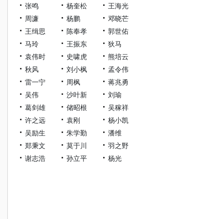
张鸣
杨奎松
王海光
周濂
杨鹏
邓晓芒
王缉思
陈奉孝
郭世佑
马玲
王振东
狄马
袁伟时
史啸虎
熊培云
秋风
刘小枫
孟令伟
雷一宁
周枫
蒋兆勇
吴伟
沙叶新
刘瑜
葛剑雄
储昭根
吴稼祥
许之远
袁刚
杨小凯
吴励生
朱学勤
潘维
郑秉文
莫于川
羽之野
谢志浩
孙立平
杨光