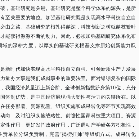
突破，基础研究是关键。基础研究是整个科学体系的源头，是所
具有至关重要的地位。加强基础研究既是实现高水平科技自立自
的必由之路。基础研究的根扎得越深，科技创新之树就越枝繁叶
合才能获得源源不断的动力。因此，必须加强基础研究体系化布
领域的深耕力度，以厚实的基础研究根基支撑原始创新能力跃
，是新时代加快实现高水平科技自立自强、引领新质生产力发展
中力量办大事是我们成就事业的重要法宝。面对错综复杂的国际
，我国经济总量迈上新台阶、全球创新指数跻身第10位，充分
举国体制优势，是中国经济展现强大韧性与活力的关键所在。以
要在任务部署、资源配置、组织实施和成果转化等环节实现高效
技动向，及时组织实施战略性、前瞻性国家科技重大项目。资源
决定性作用，更好发挥政府作用，广泛调动产学研各方积极性，
主责单位分级负责制，完善“揭榜挂帅”等组织方式。成果转化