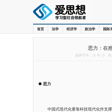
首页
法学
经济学
政治学
国际
思力：在
选择字号：
大
中
小
本文
●
思力
中国式现代化要靠科技现代化作支撑