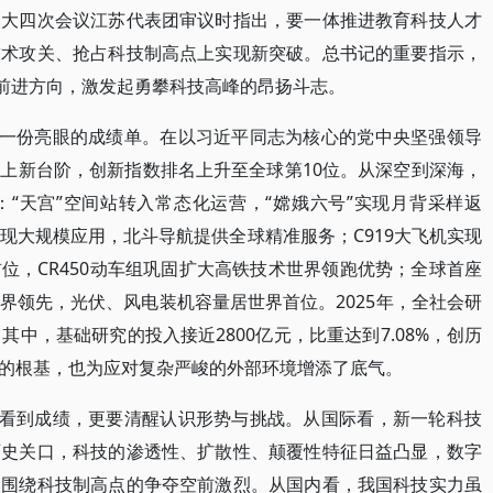
人大四次会议江苏代表团审议时指出，要一体推进教育科技人才
技术攻关、抢占科技制高点上实现新突破。总书记的重要指示，
明前进方向，激发起勇攀科技高峰的昂扬斗志。
了一份亮眼的成绩单。在以习近平同志为核心的党中央坚强领导
上新台阶，创新指数排名上升至全球第10位。从深空到深海，
“天宫”空间站转入常态化运营，“嫦娥六号”实现月背采样返
实现大规模应用，北斗导航提供全球精准服务；C919大飞机实现
位，CR450动车组巩固扩大高铁技术世界领跑优势；全球首座
界领先，光伏、风电装机容量居世界首位。2025年，全社会研
。其中，基础研究的投入接近2800亿元，比重达到7.08%，创历
的根基，也为应对复杂严峻的外部环境增添了底气。
要看到成绩，更要清醒认识形势与挑战。从国际看，新一轮科技
历史关口，科技的渗透性、扩散性、颠覆性特征日益凸显，数字
，围绕科技制高点的争夺空前激烈。从国内看，我国科技实力虽