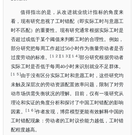
值得指出的是，从改进就业统计指标的角度来
看，现有研究忽视了工时错配（即实际工时与意愿工
时不匹配）的重要性。现有研究通常根据实际工时是
否超过或低于某个阈值来判断工时的合理性。例如，
部分研究把每周工作超过
50小时作为衡量劳动者是否
[１２][１３][１４]
过度劳动的标准。
部分研究根据劳动者
实际工时是否低于每周
40小时来识别就业不足群体。
[１５]
由于没有区分实际工时和意愿工时，这些研究均
未触及深层次的劳动资源配置效率问题，限制了对劳
动市场供需失衡状况的理解。目前，仅有一项研究从
理论和实证的角度分析和探讨了中国工时错配的影响
[１６]
因素。
作者发现，博弈模型更能有效解释中国的
工时错配现象：劳动者的工时议价能力越低，工时错
配程度越高。