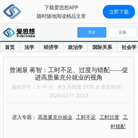
下载爱思想APP
立即下载
随时随地阅读精品文章
登录
注册
首页
法学
经济学
政治学
国际关系
社会学
曾湘泉 蒋智：工时不足、过度与错配——促
进高质量充分就业的视角
选择字号：
大
中
小
本文共阅读 3778 次 更新时间：
2026-02-11 23:53
进入专题：
高质量充分就业
工时不足
工时过度
工
时错配