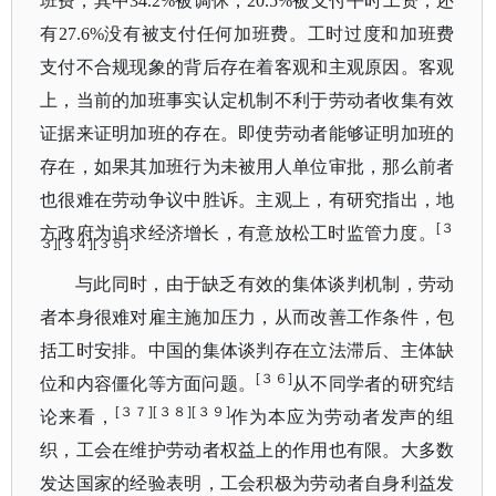
班费，其中34.2%被调休，20.5%被支付平时工资，还
有
27.6%没有被支付任何加班费。工时过度和加班费
支付不合规现象的背后存在着客观和主观原因。客观
上，
当前的加班事实认定机制不利于劳动者收集有效
证据来证明加班的存在。即使劳动者能够证明加班的
存在，如果其加班行为未被用人单位审批，那么前者
也很难在劳动争议中胜诉。主观上，有研究指出，地
[３
方政府为追求经济增长，有意放松工时监管力度。
３][３４][３５]
与此同时，由于缺乏有效的集体谈判机制，劳动
者本身很难对雇主施加压力，从而改善工作条件，包
括工时安排。中国的集体谈判存在立法滞后、主体缺
[３６]
位和内容僵化等方面问题。
从不同学者的研究结
[３７][３８][３９]
论来看，
作为本应为劳动者发声的组
织，工会在维护劳动者权益上的作用也有限。大多数
发达国家的经验表明，工会积极为劳动者自身利益发