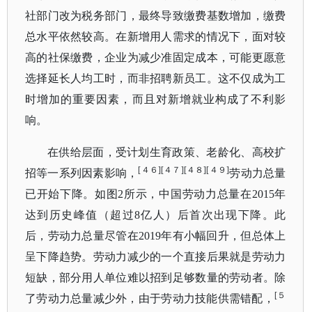
社部门改为税务部门，最终导致缴费基数增加，缴费
总水平依然较高。在新增用人需求的情况下，面对较
高的社保缴费，企业为减少准固定成本，可能更愿意
选择延长人均工时，而非招聘新员工。这不仅成为工
时增加的重要因素，而且对新增就业构成了不利影
响。
在供给层面，受计划生育政策、老龄化、高校扩
[４６][４７][４８][４９]
招等一系列因素影响，
劳动力总量
已开始下降。如图
2所示，中国劳动力总量在2015年
达到历史峰值（超过8亿人）后首次出现下降。此
后，劳动力总量尽管在2019年有小幅回升，但总体上
呈下降趋势。劳动力减少的一个直接后果就是劳动力
短缺，部分用人单位难以招到足够数量的劳动者。除
[５
了劳动力总量减少外，由于劳动力技能供需错配，