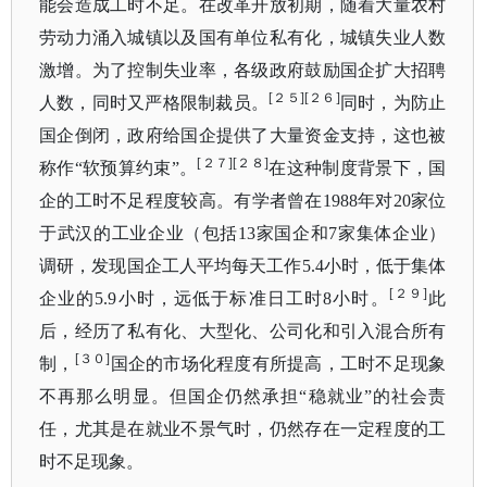
能会造成工时不足。在改革开放初期，随着大量农村
劳动力涌入城镇以及国有单位私有化，城镇失业人数
激增。为了控制失业率，各级政府鼓励国企扩大招聘
[２５][２６]
人数，同时又严格限制裁员。
同时，为防止
国企倒闭，政府给国企提供了大量资金支持，这也被
[２７][２８]
称作
“软预算约束”。
在这种制度背景下，国
企的工时不足程度较高。有学者曾在
1988年对20家位
于武汉的工业企业（包括13家国企和7家集体企业）
调研，发现国企工人平均每天工作5.4小时，低于集体
[２９]
企业的5.9小时，远低于标准日工时8小时。
此
后，经历了私有化、大型化、公司化和引入混合所有
[３０]
制，
国企的市场化程度有所提高，工时不足现象
不再那么明显。但国企仍然承担
“稳就业”的社会责
任，尤其是在就业不景气时，仍然存在一定程度的工
时不足现象。