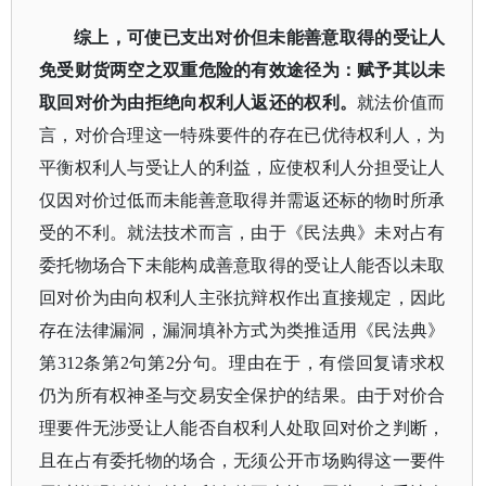
综上，可使已支出对价但未能善意取得的受让人
免受财货两空之双重危险的有效途径为：赋予其以未
取回对价为由拒绝向权利人返还的权利。
就法价值而
言，对价合理这一特殊要件的存在已优待权利人，为
平衡权利人与受让人的利益，应使权利人分担受让人
仅因对价过低而未能善意取得并需返还标的物时所承
受的不利。就法技术而言，由于《民法典》未对占有
委托物场合下未能构成善意取得的受让人能否以未取
回对价为由向权利人主张抗辩权作出直接规定，因此
存在法律漏洞，漏洞填补方式为类推适用《民法典》
第
312条第2句第2分句。理由在于，有偿回复请求权
仍为所有权神圣与交易安全保护的结果。由于对价合
理要件无涉受让人能否自权利人处取回对价之判断，
且在占有委托物的场合，无须公开市场购得这一要件