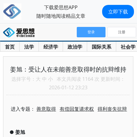
下载爱思想APP
立即下载
随时随地阅读精品文章
登录
注册
首页
法学
经济学
政治学
国际关系
社会学
姜旭：受让人在未能善意取得时的抗辩维持
选择字号：
大
中
小
本文共阅读 1164 次 更新时间：
2026-01-12 23:23
进入专题：
善意取得
有偿回复请求权
得利丧失抗辩
●
姜旭