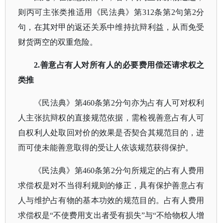
则丙可主张类推适用《民法典》第
312条第2句第2分
句，在其对甲的返还关系中维持抗辩利益，从而免受
财货两空的双重危险。
2.善意占有人对所有人的必要费用偿还请求权之
类推
《民法典》第
460条第2分句亦为占有人可对权利
人主张抗辩权的直接规范依据，需检视善意占有人可
自权利人处取回对价的效果是否契合其规范目的，进
而可使未能善意取得的受让人依该规范获得保护。
《民法典》第
460条第2分句所规定的占有人费用
求偿权是对不当得利规则的修正，具有保护善意占有
人与维护占有物的基本功效的规范目的。占有人费用
求偿权是“不使费用支出者受有损失”与“不给物权人增