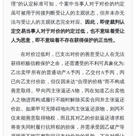
理”的认定标准可知，个案中当事人对于对价的约定
虽可被用于间接判断受让人的主观状态，但并未亦无
法与受让人的主观状态完全对应。
因此，即使裁判认
定交易当事人对于对价的约定过低，也不意味着受让
人为恶意，即不意味着不存在获得保护的正当性。
在对价过低时，已支出对价的善意受让人在无法
获得积极信赖保护之余，还需遭受的不利可具象化为
:
乙出卖甲所有的普通动产A予丙，乙交付A予丙，丙
已向乙支付价款，但仅因未达“合理的价格”而不构成
善意取得。甲向丙主张返还A物，丙在知道乙出卖他
人之物进而构成履行不能时解除买卖合同并主张返还
价款。如果甲可无障碍地向丙主张返还原物，则丙不
仅未能善意取得物权，而且其对乙的价款返还请求权
将丧失同时履行抗辩权的担保，并需承受因乙破产等