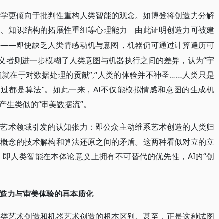
哲学更倾向于批判性重构人类智能的观念。如博登将创造力分解
理、知识结构的拓展性重组等心理能力，由此证明创造力可被建
础——即使缺乏人类情感动机与意图，机器仍可通过计算遍历可
主义者则进一步模糊了人类意图与机器执行之间的差异，认为“宇
就在于对数据处理的贡献”,“人类的体验并不神圣……人类只是
过都是算法”。如此一来，AI不仅能模拟情感和意图的生成机
产生类似的“审美数据流”。
至艺术领域引发的认知张力：即公众主动维系艺术创造的人类归
等概念的技术解构和算法还原之间的矛盾。这两种看似对立的立
即人类智能在本体论意义上拥有不可替代的优先性，AI的“创
创造力与审美体验的再本质化
人类艺术创造和机器艺术创造的根本区别。甚至，正是这种试图