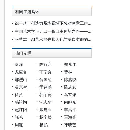
相同主题阅读
徐一超：创造力系统视域下AI对创意工作的梯度化赋能
中国艺术学正走出一条自主创新之路——访北京语言大学特聘教授王一川
张慧喆：AI艺术的去拟人化与深度类他的共演机制
热门专栏
秦晖
陈行之
郑永年
龙应台
丁学良
曹林
鄢烈山
傅国涌
陈嘉映
黄宗智
于建嵘
陈志武
徐贲
郭宇宽
马立诚
杨祖陶
沈志华
向继东
赵汀阳
戴建业
李昌平
张鸣
杨奎松
王海光
周濂
杨鹏
邓晓芒