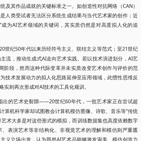
统及其作品成就的关键标准之一。如创造性对抗网络（CAN）
就是人类受试者无法区分系统生成结果与当代艺术家的创作；近
儿”成为AI艺术领域的关键词，其实质仍然是对高度拟人化的追
自20世纪50年代以来历经符号主义、联结主义等范式；至21世纪
主流，推动生成式AI走向艺术实践。若以技术演进划分，AI艺
术”两阶段，然而这种代际变革并未实质改变艺术创作与评价的范
作为技术发展动力的拟人化思路延伸至应用领域，此惯性思维反
略实则再次形成对AI技术的工具化规训。
ich）指出的艺术史裂隙——20世纪60年代，一批艺术家正在尝试超
计算机科学家却试图教会计算机模仿图像、诗歌、音乐等“传统
算艺术大多是对这些形式的模拟，而训练数据集也高度依赖数字
术、表演艺术等非结构化、非视觉艺术的理解和模仿则严重匮
主义立场出发，认为既然AI艺术品能够激发审美、模仿创造力