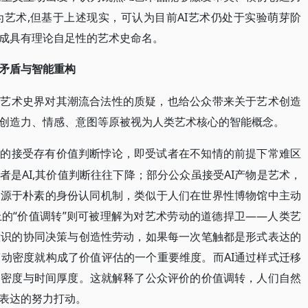
艺术,但基于上述现实，可认为目前AI艺术仍处于实验萌芽阶
成具有理论自足性的艺术史命名。
矛盾与智能重构
发艺术史界对其潮流合法性的质疑，也给公众带来关于艺术创造
创造力、情感、意图等原被视为人类艺术核心的智能概念。
术的接受存有价值判断悖论，即受试者在不知情的前提下常难区
者是AI,其价值判断往往下降；部分公众虽接受AI产物是艺术，
先源于朴素的身份认同机制，类似于人们在世界性博物馆中主动
的“价值调转”则可被理解为对艺术劳动的道德捍卫——人类艺
意识的协同决策与创造性劳动，如果每一次笔触都是形式表达的
动密度就构成了价值评估的一个重要维度。而AI通过样式迁移
动密度与时间厚度。这就解释了公众评价的价值调转，人们自然
表达的努力打动。