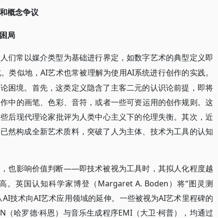
性和概念争议
史困局
，人们常以媒介类型为基础进行界定，如数字艺术的典型定义即
AI艺术也常被理解为使用AI系统进行创作的实践。
式。类似地，
理论困境。首先，这类定义隐含了主客二元的认识论前提，即将
创作中的画笔、色彩、音符，或者一些可资运用的创作规则。这
一些后现代理论家批评为人类中心主义下的伦理失衡。其次，近
，已然构成全新艺术质料，突破了人为主体、技术为工具的认知
——即技术被视为工具时，其拟人化程度越
面，也影响价值判断
国认知科学家博登（Margaret A. Boden）将“图灵测
从AI技术向AI艺术应用领域的延伸。一些被视为AI艺术里程碑的
ON（哈罗德·科恩）与音乐生成程序EMI（大卫·柯普），均通过