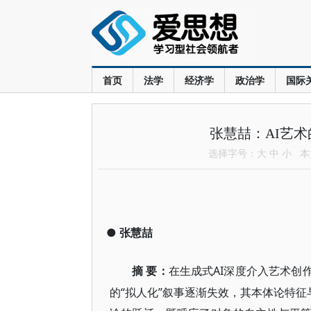
首页
法学
经济学
政治学
国际
张慧喆：AI艺
选择字号：
大
中
小
本文
●
张慧喆
AI深度介入艺术创
摘
要：
在生成式
的“拟人化”叙事逐渐失效，其本体论特征