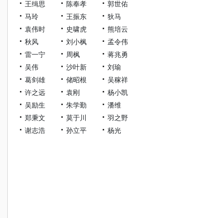
王缉思
陈奉孝
郭世佑
马玲
王振东
狄马
袁伟时
史啸虎
熊培云
秋风
刘小枫
孟令伟
雷一宁
周枫
蒋兆勇
吴伟
沙叶新
刘瑜
葛剑雄
储昭根
吴稼祥
许之远
袁刚
杨小凯
吴励生
朱学勤
潘维
郑秉文
莫于川
羽之野
谢志浩
孙立平
杨光