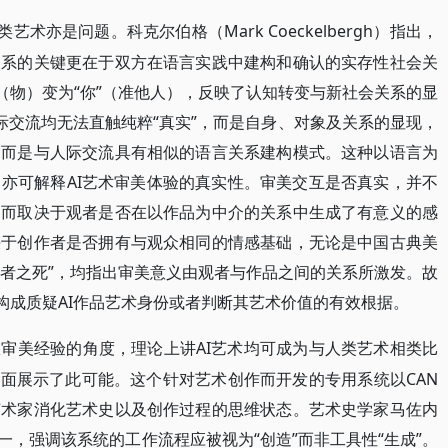
艺术亦是问题。科克尔伯格（Mark Coeckelbergh）指出，
关系的关键更在于双方在语言实践中建构和确认的实存性社会关
（物）变为“你”（准他人），反映了认知转变与新社会关系的显
或人际交流均无法直触纯粹“真实”，而是自身、对象及关系的显现，
，而是与人际交流具有相似的语言关系建构模式。这种以语言为
亦可解释AI艺术审美体验的真实性。审美交互是否真实，并不
，而取决于观者是否在以作品为中介的关系中生成了有意义的感
决于创作者是否拥有与观众相同的情感基础，无论是中国古典美
作者之死”，均指出审美意义由观者与作品之间的关系所激发。故
构成质疑AI作品艺术身份或者判断其艺术价值的有效根据。
AI艺术均可成为与人类艺术相类比
从审美经验的角度，理论上讲
层面展示了此可能。这个针对艺术创作而开发的专用系统以CAN
艺术家消化艺术史以及创作过程的思维状态。艺术史学家马佐内
发者之一，强调该系统的工作流程应被视为“创造”而非工具性“生成”。