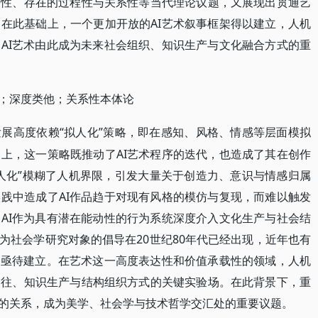
等性、存在的过程性与关系性等当代理论议题，又展现出贯通艺
在此基础上，一个更加开放的AI艺术叙事框架得以建立，人机
AI艺术由此成为未来社会组织、知识生产与文化融合方式的重
者；深度类他；关系性本体论
“拟人化”策略，即在感知、风格、情感等层面模拟
发展高度依赖
上，这一策略既推动了AI艺术程序的迭代，也造成了其在创作
人化”模糊了人机界限，引发大量关于创造力、意识与情感归属
践中造成了AI作品趋于对现有风格的模仿与复现，而难以触发
AI作为具有潜在能动性的行为系统深度介入文化生产与社会结
为社会学研究对象的倡导在20世纪80年代已经出现，近年也有
学亟待建立。在艺术这一高度表达性和价值承载性的领域，人机
交往、知识生产与结构组织方式的关键实验场。在此背景下，重
类的关系，成为美学、社会学与技术哲学交汇处的重要议题。