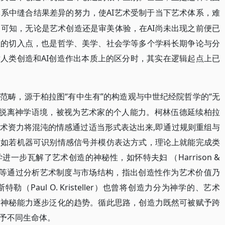
AI艺术受制于当下艺术体系，难
体系中缝合结果差异的努力，使
可知，无论是艺术创造还是审美体验，在AI尚未出现之前便已
性的切入点，也是哲学、美学、社会学等多个学科长期争论与分
对人类创造和AI创造作出本质上的区分时，其实在逻辑起点上已
“有中生有”的构造观与中世纪经院哲学的“无
心范畴，源于柏拉图
逐渐脱离神学语境，被视为艺术家的个人能力。柯林伍德延续柏拉
术资力将混沌的情感通过适当形式表达出来,即通过规则重组与
，如若机器可识别情感信号并模仿表达方式，理论上就能完成类
一步瓦解了艺术创造的神秘性，如怀特夫妇 （Harrison &
e Becq）等通过分析艺术制度与市场结构，指出创造性作为艺术价值乃
Paul O. Kristeller）也曾将创造力分为神学的、艺术
种神秘能力逐步泛化的趋势。循此思路，创造力既然可被赋予跨
予不同生命体。