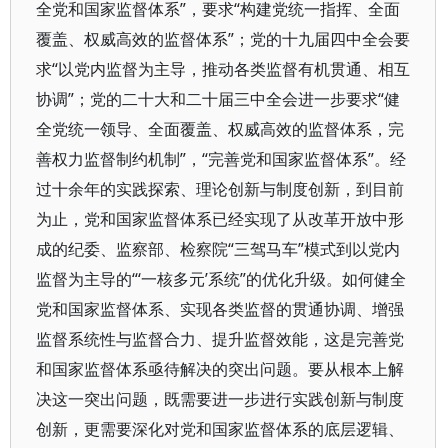
全党和国家监督体系”，要求“构建党统一指挥、全面
覆盖、权威高效的监督体系”；党的十九届四中全会要
求“以党内监督为主导，推动各类监督有机贯通、相互
协调”；党的二十大和二十届三中全会进一步要求“健
全党统一领导、全面覆盖、权威高效的监督体系，完
善权力监督制约机制”，“完善党和国家监督体系”。经
过十余年的实践探索、理论创新与制度创新，到目前
为止，党和国家监督体系已经实现了从改革开放中形
成的纪委、监察部、检察院“三驾马车”模式到以党内
监督为主导的“‘一核多元’系统”的优化升级。如何健全
党和国家监督体系、实现各类监督的贯通协调、增强
监督系统性与监督合力、提升监督效能，这是完善党
和国家监督体系亟待解决的突出问题。要从根本上解
决这一突出问题，既需要进一步进行实践创新与制度
创新，更需要深化对党和国家监督体系的底层逻辑、