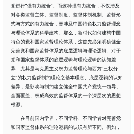
党进行“强有力统合”。而这种强有力统合，不仅涉及
对各类监督主体、监督制度、监督体制机制、监督形
式与方式的有力统合，更涉及中国特色权力监督理念
与理论体系的科学建构。那么，新时代如何建构中国
特色的党和国家监督理论体系，这首先必须明确健全
完善党和国家监督体系的底层逻辑与理论逻辑。对于
党和国家监督体系的底层逻辑与理论逻辑的认知差
异，尤其是马克思主义权力监督理论与西方“三权分
立”的权力监督制约理论之基本理念、底层逻辑的认知
差异，是影响与制约建立健全中国共产党统一领导、
全面覆盖、权威高效的监督体系的一个深层次的思想
根源。
在目前国内学界，不同学科、不同学者对完善党
和国家监督体系的理论逻辑的认识有所不同。例如，