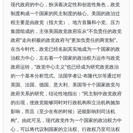
现代政府的中心，扮演着决定性和创造性角色，政党
制度构成一个国家的民主制度的核心。美国的政治过
程主要是由政党（指大党）、地方首脑和小党、压力
集团组成的，主张美国政党政府应从“不负责任的政党
政府”走向积极的政党政府与“更加负责任的两党制”。
在当今时代，政党已经名副其实地成为一个国家的政
治权力中心，左右着一个国家的政治权力运作与政党
政府运转，“政党中心主义”也已经成为研究政党政治
的一个基本分析范式。法国学者让·布隆代尔等通过对
英国、法国、德国、意大利、美国等十个国家政党与
政府关系的研究，结论性地指出：“民主制中政党政府
的出现，使政党能够同时对行政机构和立法机构施加
影响，而且（至少在有的时候）还能影响到司法机
构”。由此可见，现代政党作为一个国家的政治权力中
心，可以将代议制国家的立法权、行政权乃至司法权