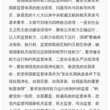
就强调加强对权力的监督和制约、健全完善党和
国家监督体系的政治语境、问题导向与目标导向而
言，纵观党的十八大以来中央权威文献的相关表述与
基本要求，大致可归纳为四种政治语境：一是在社会
主义民主政治建设语境中，聚焦公共权力正确运行，
让人民监督权力，让权力在阳光下运行，强调“要确保
决策权、执行权、监督权既相互制约又相互协调，确
保国家机关按照法定权限和程序行使权力”，要求健全
权力运行制约和监督体系。二是在全面从严治党语境
中，聚焦增强党的自我净化能力、推进党的自我革
命，把党和国家监督体系作为“党在长期执政条件下实
现自我净化、自我完善、自我革新、自我提高的重要
制度保障”，要求加强对权力运行的制约和监督，“构
建党统一指挥、全面覆盖、权威高效的监督体系，把
党内监督同国家机关监督、民主监督、司法监督、群