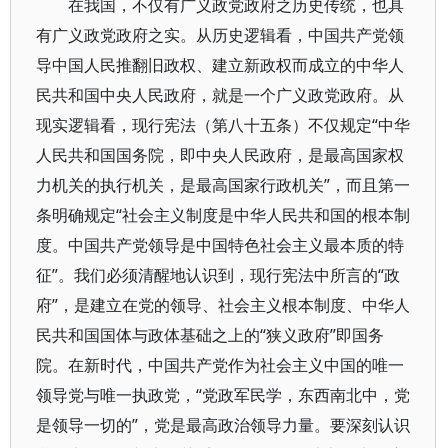
在我国，不仅有广义政党政府之历史传统，也具
有广义政党政府之实。从历史逻辑看，中国共产党领
导中国人民推翻旧政权、建立新政权而成立的中华人
民共和国中央人民政府，就是一个广义政党政府。从
现实逻辑看，现行宪法（第八十五条）不仅规定“中华
人民共和国国务院，即中央人民政府，是最高国家权
力机关的执行机关，是最高国家行政机关”，而且第一
条明确规定“社会主义制度是中华人民共和国的根本制
度。中国共产党领导是中国特色社会主义最本质的特
征”。我们必须清醒地认识到，现行宪法中所言的“政
府”，是建立在党的领导、社会主义根本制度、中华人
民共和国国体与政体基础之上的“狭义政府”即国务
院。在新时代，中国共产党作为社会主义中国的唯一
领导党与唯一执政党，“党政军民学，东西南北中，党
是领导一切的”，党是最高政治领导力量。要深刻认识