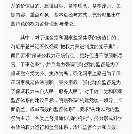
系的价值目的、建设目标、基本理念、基本原则、关
键内容、重点对象、基本途径与方式，充分彰显出中
国特色的权力监督理念与理论。
其中，对于健全党和国家监督体系的价值目的，
习近平总书记不仅强调“把权力关进制度的笼子里”，
而且要求“保证公权力正确行使，更好促进干部履职尽
责、干事创业”，并且着力强调“强化党内监督是为了
保证党立党为公、执政为民，强化国家监察是为了保
证国家机器依法履职、秉公用权，强化群众监督是为
了保证权力来自人民、服务人民”。对于健全党和国家
监督体系的建设目标，明确强调“构建党统一领导、全
面覆盖、权威高效的监督体系”，要求“构建以党内监
督为主导、各类监督贯通协调的机制”，努力形成科学
有效的权力运行和监督体系，增强监督合力和实效。