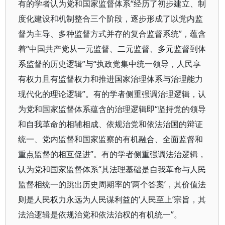
有的学者认为党和国家监督体系“经历了初步建立、制
度化建设和机制整合三个阶段，逐步形成了以党内监
督为主导、多种监督方式并存的复合监督系统”，蕴含
着“中国共产党从一元监督、二元监督、多元监督到体
系监督的历史逻辑”与“执政党集中统一领导，人民享
有权力且有监督权力和推进国家治理体系与治理能力
现代化的理论逻辑”。有的学者侧重强调治理逻辑，认
为党和国家监督体系蕴含的治理逻辑即“坚持党的领导
和自我革命的相辅相成、依规治党和依法治国的辩证
统一、党内监督和国家监察的有机融合、全面监督和
重点监督的相互促进”。有的学者侧重强调法治逻辑，
认为党和国家监督体系“其法理基础是自我革命与人民
监督相统一的跳出历史周期率的‘两个答案’，其价值法
则是人民权力永远为人民谋利益的‘人民至上’宗旨，其
法治逻辑是依规治党和依法治权的有机统一”。