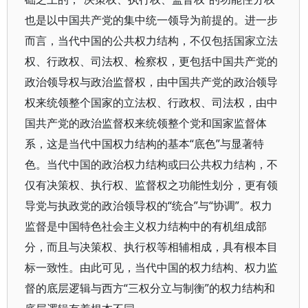
也是以中国共产党的集中统一领导为前提的。进一步
而言，当代中国的公共权力结构，不仅包括国家立法
权、行政权、司法权、检察权，更包括中国共产党的
政治领导权与政治监督权，由中国共产党的政治领导
权来统领整个国家的立法权、行政权、司法权，由中
国共产党的政治监督权来统领整个党和国家监督体
系，这是当代中国权力结构的基本“底色”与显著特
色。当代中国的政治权力结构或曰公共权力结构，不
仅有决策权、执行权、监督权之功能性划分，更有领
导党与执政党的政治领导权的“统合”与“协调”。权力
监督是中国特色社会主义权力结构中的有机组成部
分，而且与决策权、执行权等相辅相成，具有根本目
标一致性。由此可见，当代中国的权力结构、权力监
督的底层逻辑与西方“三权分立与制衡”的权力结构和