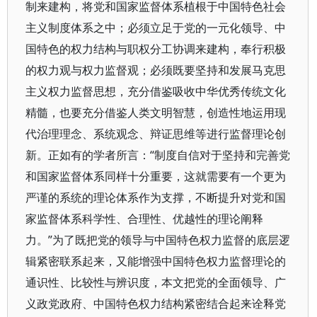
制来建构，将党和国家监督体系植根于中国特色社会
主义制度体系之中；必须立足于党的一元化领导、中
国特色的权力结构与职权分工协调来建构，奉行积极
的权力观与权力监督观；必须既要坚持和发展马克思
主义权力监督思想，充分借鉴吸收中华优秀传统文化
精髓，也要充分借鉴人类文明智慧，创造性地运用现
代治理理念、系统观念、辩证思维等进行监督理论创
新。正如有的学者所言：“制度自信对于坚持和完善党
和国家监督体系同样十分重要，这就需要有一个更为
严谨的系统的理论体系作为支撑，不断提升对党和国
家监督体系科学性、合理性、优越性的理论阐释
力。”为了既把党的领导与中国特色权力监督的底层逻
辑紧密联系起来，又能增强中国特色权力监督理论的
通识性、比较性与辨识度，本文把党的全面领导、广
义政党政府、中国特色权力结构紧密结合起来诠释党