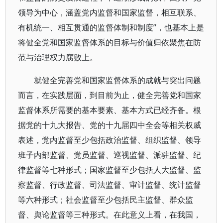
领导为中心，涵盖党内监督和国家监督，相互联系、
有机统一、相互贯通的监督体制和制度”，也基本上是
将健全党和国家监督体系的目标与价值归依聚焦在防
范与治理权力腐败上。
就健全完善党和国家监督体系的成就与突出问题
而言，在实践层面，到目前为止，健全完善党和国家
监督体系所需要的基本要素、基本方式已经齐备。根
据党的十九大报告、党的十九届四中全会等相关权威
表述，党内监督至少包括政治监督、组织监督、领导
班子内部监督、党员监督、巡视监督、派驻监督、纪
律监督等七种形式；国家监督至少包括人大监督、监
察监督、行政监督、司法监督、审计监督、统计监督
等六种形式；社会监督至少包括民主监督、群众监
督、舆论监督等三种形式。在此意义上看，在我国，