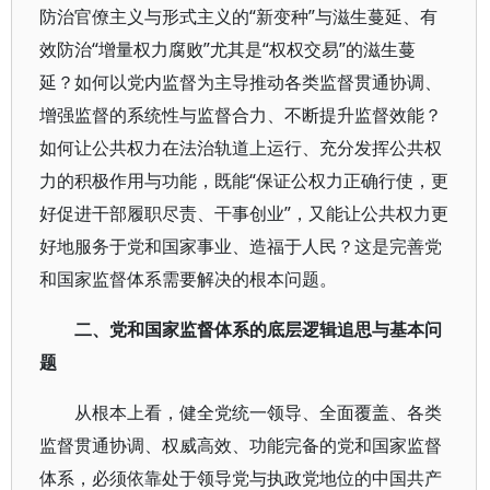
防治官僚主义与形式主义的“新变种”与滋生蔓延、有
效防治“增量权力腐败”尤其是“权权交易”的滋生蔓
延？如何以党内监督为主导推动各类监督贯通协调、
增强监督的系统性与监督合力、不断提升监督效能？
如何让公共权力在法治轨道上运行、充分发挥公共权
力的积极作用与功能，既能“保证公权力正确行使，更
好促进干部履职尽责、干事创业”，又能让公共权力更
好地服务于党和国家事业、造福于人民？这是完善党
和国家监督体系需要解决的根本问题。
二、党和国家监督体系的底层逻辑追思与基本问
题
从根本上看，健全党统一领导、全面覆盖、各类
监督贯通协调、权威高效、功能完备的党和国家监督
体系，必须依靠处于领导党与执政党地位的中国共产