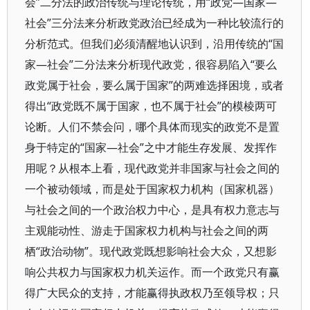
会”二分法的政治传统与理论传统，用“政党—国家—
社会”三分法来分析政党政治已经成为一种比较流行的
分析范式。但我们必须清醒地认识到，沿用传统的“国
家—社会”二分法来分析现代政党，很容易陷入“要么
政党属于社会，要么属于国家”的两难选择困境，或者
得出“政党既不属于国家，也不属于社会”的模棱两可
论断。人们不禁会问，哪个具体而现实的政党不是置
身于特定的“国家—社会”之中才能生存发展、发挥作
用呢？从根本上看，现代政党并非国家与社会之间的
一个被动领域，而是处于国家权力机构（国家机器）
与社会之间的一个政治权力中心，是具有权力意志与
主观能动性、游走于国家权力机构与社会之间的两
栖“政治动物”。现代政党既想影响社会大众，又想影
响公共权力与国家权力机关运作。而一个政党只有赢
得广大民众的支持，才能赢得执政权乃至领导权；只