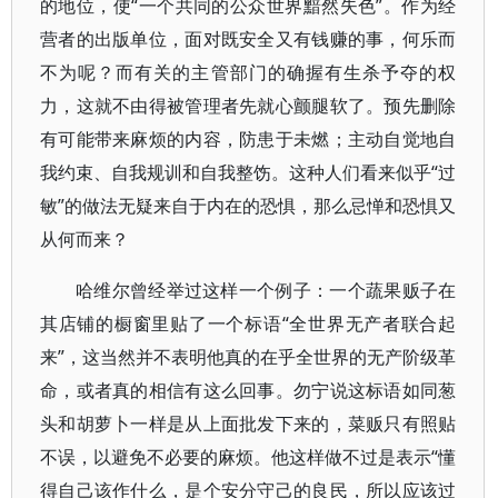
的地位，使“一个共同的公众世界黯然失色”。作为经
营者的出版单位，面对既安全又有钱赚的事，何乐而
不为呢？而有关的主管部门的确握有生杀予夺的权
力，这就不由得被管理者先就心颤腿软了。预先删除
有可能带来麻烦的内容，防患于未燃；主动自觉地自
我约束、自我规训和自我整饬。这种人们看来似乎“过
敏”的做法无疑来自于内在的恐惧，那么忌惮和恐惧又
从何而来？
哈维尔曾经举过这样一个例子：一个蔬果贩子在
其店铺的橱窗里贴了一个标语“全世界无产者联合起
来”，这当然并不表明他真的在乎全世界的无产阶级革
命，或者真的相信有这么回事。勿宁说这标语如同葱
头和胡萝卜一样是从上面批发下来的，菜贩只有照贴
不误，以避免不必要的麻烦。他这样做不过是表示“懂
得自己该作什么，是个安分守己的良民，所以应该过