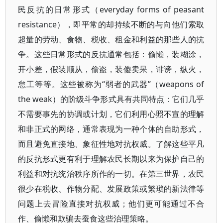
民反抗的日常形式（everyday forms of peasant
resistance），即平常的却持续不断的与向他们索取
超量的劳动、食物、税收、租金和利益的那些人的抗
争。这些日常形式的反抗通常包括：偷懒，装糊涂，
开小差，假装顺从，偷盗，装傻卖呆，诽谤，纵火，
怠工等等。这些被称为“弱者的武器”（weapons of
the weak）的阶级斗争形式具有共同特点：它们几乎
不需要事先的协调或计划，它们利用心照不宣的理解
和非正式的网络，通常表现为一种个体的自助形式，
而且避免直接地、象征性地对抗权威。了解这些平凡
的反抗形式更有利于理解农民长期以来为保护自己的
利益和对抗统治秩序所作的一切。在第三世界，农民
很少在税收、作物分配、发展政策或繁琐的新法律等
问题上去冒险直接对抗权威；他们更可能通过不合
作、偷懒和欺骗去蚕食这些治理策略。