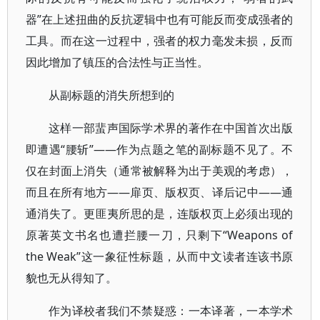
器”在上述扭曲的反抗逻辑中也有可能反而变成强者的
工具。而在这一过程中，强者的权力毫发未损，反而
因此增加了镇压的合法性与正当性。
从副标题的消失所想到的
这样一部蜚声国际学术界的著作在中国首次出版
即遭遇“腰斩”——作为点题之笔的副标题不见了。不
仅在封面上消失（通常被解释为出于美观的考虑），
而且在所有地方——扉页、版权页、译后记中——通
通消失了。更匪夷所思的是，连版权页上必须出现的
原著英文书名也遭拦腰一刀，只剩下“Weapons of
the Weak”这一象征性标题，从而中文读者连该书原
貌也无从得知了。
作为译校者我们不禁疑惑：一本译著，一本学术