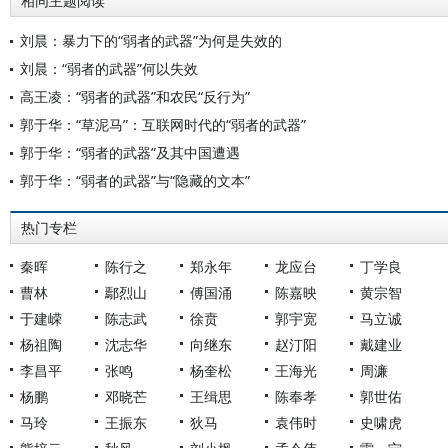
相同主题阅读
刘晨：暴力下的“弱者的武器”为何是失效的
刘晨：“弱者的武器”何以失效
高王凌：“弱者的武器”和农民“反行为”
郭于华：“草泥马”：互联网时代的“弱者的武器”
郭于华：“弱者的武器”及其中国遭遇
郭于华：“弱者的武器”与“隐藏的文本”
热门专栏
秦晖
陈行之
郑永年
龙应台
丁学良
曹林
鄢烈山
傅国涌
陈嘉映
黄宗智
于建嵘
陈志武
徐贲
郭宇宽
马立诚
杨祖陶
沈志华
向继东
赵汀阳
戴建业
李昌平
张鸣
杨奎松
王海光
周濂
杨鹏
邓晓芒
王缉思
陈奉孝
郭世佑
马玲
王振东
狄马
袁伟时
史啸虎