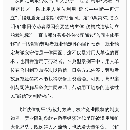
二次固定期限劳动合同”为抓手，通过“列举+兜底”的
规范技术，防止用人单位利用“延长—中断—再订
立”手段规避无固定期限劳动合同。第10条第3项首次
明确“非因劳动者原因变更签约主体”仍构成连续订立
的裁判标准，直击部分劳务外包公司通过“合同主体平
移”的手段影响劳动者就业稳定性的操作惯例。就业稳
定与诚实守信是一体两面，这不仅是对用人单位的要
求，也同样适用于劳动者。在典型案例三中，用人单
位在合同到期后多次以微信、口头方式催签，劳动者
故意拖延签约不能获得双倍工资赔偿。可见，典型案
例与司法解释条文共同表明，劳动用工链条的连续性
以“诚信”为判断核心。
以“诚信衡平”为裁判方法，校准竞业限制的制度
边界。竞业限制条款在数字经济时代呈现被滥用和扩
大化趋势，既妨碍人才流动，也诱发大量争议。《解