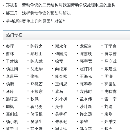
郑祝君：劳动争议的二元结构与我国劳动争议处理制度的重构
邹三丹：浅析劳动争议的预防与解决
劳动诉讼案件上升的原因与对策*
热门专栏
秦晖
陈行之
郑永年
龙应台
丁学良
曹林
鄢烈山
傅国涌
陈嘉映
黄宗智
于建嵘
陈志武
徐贲
郭宇宽
马立诚
杨祖陶
沈志华
向继东
赵汀阳
戴建业
李昌平
张鸣
杨奎松
王海光
周濂
杨鹏
邓晓芒
王缉思
陈奉孝
郭世佑
马玲
王振东
狄马
袁伟时
史啸虎
熊培云
秋风
刘小枫
孟令伟
雷一宁
周枫
蒋兆勇
吴伟
沙叶新
刘瑜
葛剑雄
储昭根
吴稼祥
许之远
袁刚
杨小凯
吴励生
朱学勤
潘维
郑秉文
莫于川
羽之野
谢志浩
孙立平
杨光