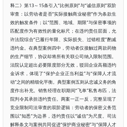
释二》第13～15条引入“比例原则”与“诚信原则”双阶
审查：以劳动者是否“实际接触商业秘密”作为条款生
效的触发条件；以“范围、地域、期限”与保密事项的
匹配度作为有效性的量化标尺；在违约责任层面，允
许法院综合“已履行年限、实际损失、过错程度”酌减
违约金。在典型案例四中，劳动者仅接触过两款药物
的生产细节，协议却将所有关联公司纳入限制范围。
法院认定超出必要限度部分无效，驳回企业高额违约
金诉求，体现了“保护企业正当利益”与“保障人才流
动”之间的精细化平衡。典型案例五则从忠诚义务的角
度作出补充。销售经理在职期间“飞单”私售布匹，法
院判令其承担违约责任。两案一正一反，完整呈现了
竞业限制司法审查的双阶逻辑：劳动者的保密义务范
围以“知悉”为边界，违约责任以“诚信”为尺度。司法
解释条文与案例共同促进“保护商业秘密”与“保障人才