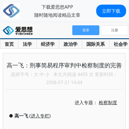
下载爱思想APP
立即下载
随时随地阅读精品文章
登录
注册
首页
法学
经济学
政治学
国际关系
社会学
高一飞：刑事简易程序审判中检察制度的完善
选择字号：
大
中
小
本文共阅读 4435 次 更新时间：
2008-07-21 14:44
进入专题：
检察制度
●
高一飞
(
进入专栏
)