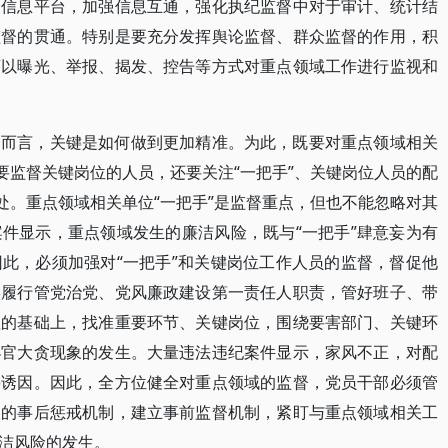
建信息平台，加强信息互通，强化执纪监督中对于审计、统计结
监督的贯通。特别是要充分发挥舆论监督、群众监督的作用，积
序以曝光、举报、揭发、控告等方式对重点领域工作进行监视和
督而言，关键是如何做到更加精准。为此，既要对重点领域相关
要监督关键岗位的人员，还要关注“一把手”、关键岗位人员的配
处。重点领域相关单位“一把手”是监督重点，但也不能忽略对其
件显示，重点领域发生的廉洁风险，既与“一把手”肆意妄为有
此，必须加强对“一把手”和关键岗位工作人员的监督，督促他
实履行管党治党、党风廉政建设第一责任人职责，管好班子、带
理的基础上，找准重要环节、关键岗位，围绕要害部门、关键环
小官大贪现象的发生。大量违法违纪案件显示，家风不正，对配
要诱因。因此，全方位健全对重点领域的监督，党员干部必须管
人的事后惩戒机制，建立事前监督机制，紧盯与重点领域相关工
洁风险的发生。