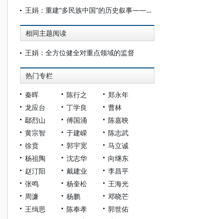
王娟：重建“多民族中国”的历史叙事——20世纪中国民族史观的形成、演变与竞争
相同主题阅读
王娟：全方位健全对重点领域的监督
热门专栏
秦晖
陈行之
郑永年
龙应台
丁学良
曹林
鄢烈山
傅国涌
陈嘉映
黄宗智
于建嵘
陈志武
徐贲
郭宇宽
马立诚
杨祖陶
沈志华
向继东
赵汀阳
戴建业
李昌平
张鸣
杨奎松
王海光
周濂
杨鹏
邓晓芒
王缉思
陈奉孝
郭世佑