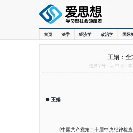
首页
法学
经济学
政治学
国际
王娟：全
选择字号：
大
中
小
本文
●
王娟
《中国共产党第二十届中央纪律检查