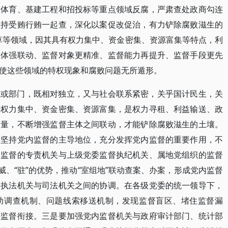
、体育、基建工程和招投标等重点领域反腐，严肃查处政商勾连
坚持受贿行贿一起查，深化以案促改促治，有力铲除腐败滋生的
草等领域，因其具有权力集中、资金密集、资源富集等特点，利
主体强联动、监督对象更精准、监督能力再提升、监督手段更先
使这些领域的特权现象和腐败问题无所遁形。
业或部门，既相对独立，又与社会联系紧密，关乎国计民生，关
于权力集中、资金密集、资源富集，是权力寻租、利益输送、政
力量，不断增强监督主体之间联动，才能铲除腐败滋生的土壤。
要坚持党内监督的主导地位，充分发挥党内监督的重要作用，不
内监督的专责机关与上级党委监督执纪机关、属地党组织的监督
威、“驻”的优势，推动“室组地”联动查案、办案，形成党内监督
、执法机关与司法机关之间的协调。在各级党委的统一领导下，
助调查机制、问题线索移送机制，发现监督盲区、堵住监督漏
法监督衔接。三是要加强党内监督机关与政府审计部门、统计部