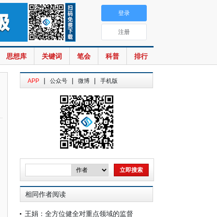
登录
注册
思想库
关键词
笔会
科普
排行
|
|
|
APP
公众号
微博
手机版
相同作者阅读
王娟：全方位健全对重点领域的监督