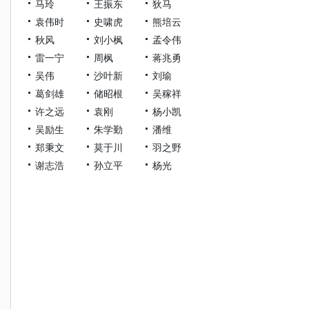
马玲
王振东
狄马
袁伟时
史啸虎
熊培云
秋风
刘小枫
孟令伟
雷一宁
周枫
蒋兆勇
吴伟
沙叶新
刘瑜
葛剑雄
储昭根
吴稼祥
许之远
袁刚
杨小凯
吴励生
朱学勤
潘维
郑秉文
莫于川
羽之野
谢志浩
孙立平
杨光