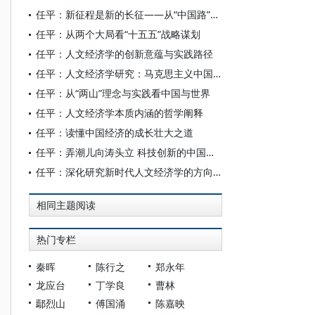
任平：新征程是新的长征——从“中国路”看中国式现代化道路
任平：从两个大局看“十五五”战略谋划
任平：人文经济学的创新意蕴与实践路径
任平：人文经济学研究：马克思主义中国化时代化理论创新的重大议程
任平：从“两山”理念与实践看中国与世界
任平：人文经济学本质内涵的哲学阐释
任平：读懂中国经济的成长壮大之道
任平：弄潮儿向涛头立 科技创新的中国答卷
任平：深化研究新时代人文经济学的方向选择
相同主题阅读
热门专栏
秦晖
陈行之
郑永年
龙应台
丁学良
曹林
鄢烈山
傅国涌
陈嘉映