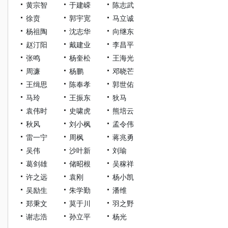
黄宗智
于建嵘
陈志武
徐贲
郭宇宽
马立诚
杨祖陶
沈志华
向继东
赵汀阳
戴建业
李昌平
张鸣
杨奎松
王海光
周濂
杨鹏
邓晓芒
王缉思
陈奉孝
郭世佑
马玲
王振东
狄马
袁伟时
史啸虎
熊培云
秋风
刘小枫
孟令伟
雷一宁
周枫
蒋兆勇
吴伟
沙叶新
刘瑜
葛剑雄
储昭根
吴稼祥
许之远
袁刚
杨小凯
吴励生
朱学勤
潘维
郑秉文
莫于川
羽之野
谢志浩
孙立平
杨光