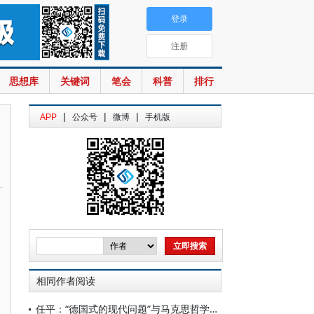
登录
注册
思想库
关键词
笔会
科普
排行
|
|
|
APP
公众号
微博
手机版
相同作者阅读
任平：“德国式的现代问题”与马克思哲学革命：路向抉择、理论图式与当代意义