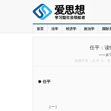
首页
法学
经济学
政治学
国际
任平：读
——从
选择字号：
大
中
小
本文
●
任平
（一）