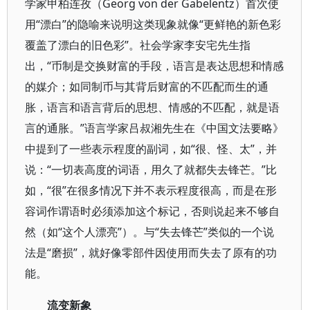
学家甲柏连孜（Georg von der Gabelentz）首次使
用“漂白”的隐喻来说明这类现象就像“更鲜艳的新色彩
覆盖了漂白的旧色彩”。社会学家李安宅先生指
出，“币制是交换财富的手段，语言是表达思想和情感
的媒介；如同制币与其背后财富的不匹配而生的通
胀，语言和语言背后的思想、情感的不匹配，就是语
言的通胀。”语言学家吕叔湘先生在《中国文法要略》
中提到了一些表示程度的副词，如“很、怪、太”，并
说：“一切表高度的词语，用久了就都失去锋芒。”比
如，“很”在很多情况下并不表示程度很高，而是在形
容词作谓语时必须添加这个标记，否则说起来不够自
然（如“这个人漂亮”）。与“失去锋芒”类似的一个说
法是“磨损”，就好像零部件因使用而失去了原有的功
能。
流变新象