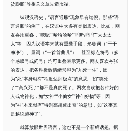
货膨胀”等相关文章见诸报端。
纵观汉语史，“语言通胀”现象早有端倪。那些“语
言通胀”的例子，在汉语中大多有类似表达。比如，网
友喜用重叠，“嗯嗯”“哈哈哈哈”“呜呜呜呜”“太太太
太”等，因为汉语本来就有重叠手段，形容词（“干干
净净”）、量词（“一首首曲儿”），甚至标点符号（多
个感叹号或问号）均可重叠表示更多。网友喜欢夸张
的表达，把各种极致情绪形容为“九死一生”，因
为“死”本身就有“程度达到极点”的意思，如“笑死
了”“高兴死了”都不是真的死了。网友喜欢把各种好的
人或物神化，如“女神”“小仙女”“神仙好物”等，因
为“神”本来就有“特别高超或出奇”的意思，如“这事真
是越说越神了”。
就算放眼世界语言，这也不是一个新鲜话题。据