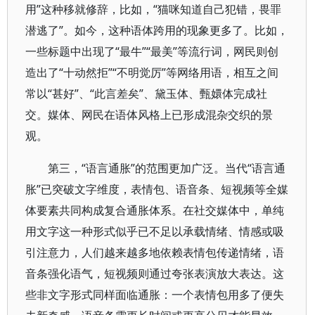
用”这种移就修辞，比如，“猫咪知道自己犯错，畏罪
潜逃了”。如今，这种语体跨用的现象更多了。比如，
一些标题中出现了“最牛”“最美”等流行词，网民则创
造出了“十动然拒”“不明觉厉”等网络用语，相互之间
常以“甚好”、“此言差矣”、黛玉体、甄嬛体完成社
交。媒体、网民在语体风格上已形成混杂交织的景
观。
第三，“语言通胀”的范围更加广泛。当代“语言通
胀”已突破文字维度，表情包、语音条、短视频等全媒
体要素共同构成复合通胀体系。在社交媒体中，单纯
用文字这一种形式似乎已不足以承载情绪、情感或吸
引注意力，人们越来越多地依赖表情包传递情绪，语
音条强化语气，短视频则通过夸张表演放大表达。这
些非文字形式同样面临通胀：一个表情包用多了便失