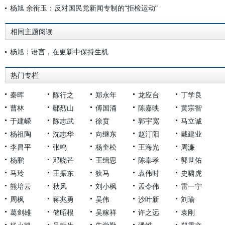
杨旭 余衔玉：反对国民党新闻专制的“拒检运动”
相同主题阅读
杨旭：语言，在更新中保持生机
热门专栏
秦晖
陈行之
郑永年
龙应台
丁学良
曹林
鄢烈山
傅国涌
陈嘉映
黄宗智
于建嵘
陈志武
徐贲
郭宇宽
马立诚
杨祖陶
沈志华
向继东
赵汀阳
戴建业
李昌平
张鸣
杨奎松
王海光
周濂
杨鹏
邓晓芒
王缉思
陈奉孝
郭世佑
马玲
王振东
狄马
袁伟时
史啸虎
熊培云
秋风
刘小枫
孟令伟
雷一宁
周枫
蒋兆勇
吴伟
沙叶新
刘瑜
葛剑雄
储昭根
吴稼祥
许之远
袁刚