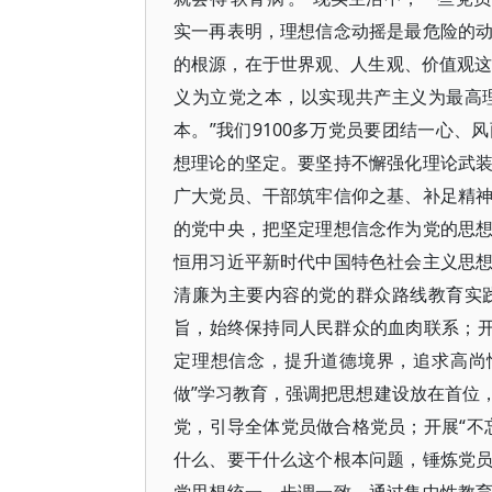
实一再表明，理想信念动摇是最危险的
的根源，在于世界观、人生观、价值观这
义为立党之本，以实现共产主义为最高
本。”我们9100多万党员要团结一心
想理论的坚定。要坚持不懈强化理论武
广大党员、干部筑牢信仰之基、补足精
的党中央，把坚定理想信念作为党的思
恒用习近平新时代中国特色社会主义思
清廉为主要内容的党的群众路线教育实
旨，始终保持同人民群众的血肉联系；开
定理想信念，提升道德境界，追求高尚
做”学习教育，强调把思想建设放在首位
党，引导全体党员做合格党员；开展“不
什么、要干什么这个根本问题，锤炼党