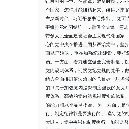
行胜利的斗争。在改革开放新时期，邓
个国家，怎样才能团结起来、组织起来
主义新时代，习近平总书记指出，“党面
要维护党的团结统一，确保全党统一意志
带领人民全面建设社会主义现代化国家
心的党中央在推进全面从严治党中，坚
面从严治党，重在加强纪律建设，要把
员。一方面，着力建立健全完善制度，
党内规则体系，扎紧党纪党规的笼子，
纳入全面推进依法治国的总目标，对增
的《关于加强党内法规制度建设的意见》
度体系、高效的党内法规制度实施体系
的能力和水平显著提高。另一方面，是
行。制定纪律就是要执行的。”遵守党的
大以来，党中央强化制度执行，加强监督