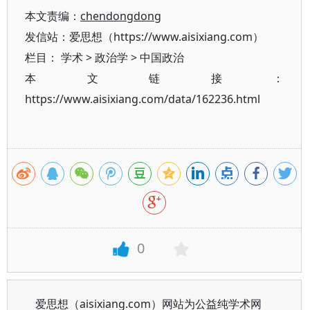
本文责编：
chendongdong
发信站：爱思想（https://www.aisixiang.com）
栏目：
学术
>
政治学
>
中国政治
本文链接：
https://www.aisixiang.com/data/162236.html
0
爱思想（aisixiang.com）网站为公益纯学术网