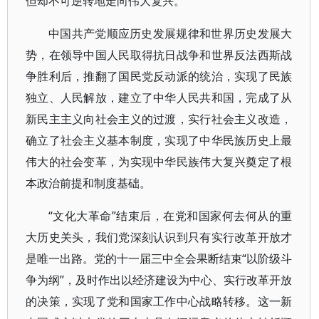
但却不可逆转地走向伟大复兴。
中国共产党顺应历史发展规律和世界历史发展大
势，在领导中国人民取得抗日战争和世界反法西斯战
争胜利后，推翻了国民党反动派的统治，实现了民族
独立、人民解放，建立了中华人民共和国，完成了从
新民主主义向社会主义的过渡，实行社会主义改造，
确立了社会主义基本制度，实现了中华民族历史上最
伟大的社会变革，为实现中华民族伟大复兴奠定了根
本政治前提和制度基础。
“文化大革命”结束后，在党和国家何去何从的重
大历史关头，我们党深刻认识到只有实行改革开放才
是唯一出路。党的十一届三中全会果断结束“以阶级斗
争为纲”，及时作出以经济建设为中心、实行改革开放
的决策，实现了党和国家工作中心战略转移。这一新