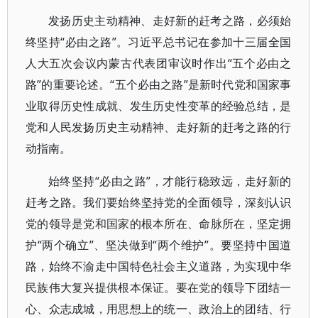
发扬历史主动精神、走好新的赶考之路，必须始
终坚持“必由之路”。习近平总书记在参加十三届全国
人大五次会议内蒙古代表团审议时作出“五个必由之
路”的重要论述。“五个必由之路”是新时代党和国家事
业取得历史性成就、发生历史性变革的经验总结，是
党和人民发扬历史主动精神、走好新的赶考之路的行
动指南。
始终坚持“必由之路”，才能行稳致远，走好新的
赶考之路。我们要始终坚持党的全面领导，深刻认识
党的领导是党和国家的根本所在、命脉所在，坚定拥
护“两个确立”、坚决做到“两个维护”。要坚持中国道
路，始终不渝走中国特色社会主义道路，为实现中华
民族伟大复兴提供根本保证。要在党的领导下团结一
心、众志成城，用思想上的统一、政治上的团结、行