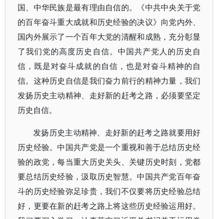
国、中华民族是最有理由自信的。《中共中央关于党
的百年奋斗重大成就和历史经验的决议》向党内外、
国内外展示了一个百年大党的清醒和成熟，充分彰显
了我们党的高度历史自信。中国共产党人的历史自
信，既是对奋斗成就的自信，也是对奋斗精神的自
信。这种历史自信是我们奋力前行的精神力量，我们
发扬历史主动精神、走好新的赶考之路，必须要坚定
历史自信。
发扬历史主动精神、走好新的赶考之路就要用好
历史经验。中国共产党是一个重视和善于总结历史经
验的政党，每当重大历史关头、关键历史时刻，党都
要总结历史经验，汲取历史智慧。中国共产党百年奋
斗的历史经验弥足珍贵，我们不仅要将历史经验总结
好，更要在新的赶考之路上将这些历史经验运用好。