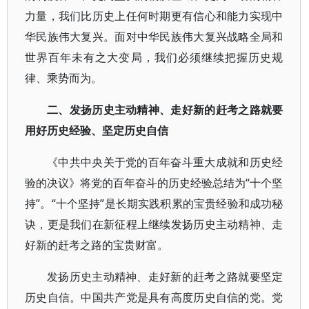
力量，我们比历史上任何时期更有信心和能力实现中
华民族伟大复兴。面对中华民族伟大复兴战略全局和
世界百年未有之大变局，我们必须继续把握历史规
律、乘势而为。
二、发扬历史主动精神、走好新的赶考之路就要
用好历史经验、坚定历史自信
《中共中央关于党的百年奋斗重大成就和历史经
验的决议》将党的百年奋斗的历史经验总结为“十个坚
持”。“十个坚持”是长期实践积累的宝贵经验和成功秘
诀，更是我们在新征程上继续发扬历史主动精神、走
好新的赶考之路的宝贵财富。
发扬历史主动精神、走好新的赶考之路就要坚定
历史自信。中国共产党是具有高度历史自信的党。党