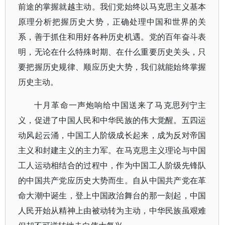
前途的掌握就越主动。我们党始终以马克思主义基本
原理分析把握历史大势，正确处理中国和世界的关
系，善于抓住和用好各种历史机遇。党的百年奋斗表
明，无论在什么特殊时期、在什么重要历史关头，只
要把握历史规律、顺应历史大势，我们就能始终掌握
历史主动。
十月革命一声炮响给中国送来了马克思列宁主
义，促进了中国人民和中华民族的伟大觉醒。五四运
动风起云涌，中国工人阶级成长起来，成为反对帝国
主义和封建主义的主力军。在马克思主义理论与中国
工人运动相结合的过程中，作为中国工人阶级先锋队
的中国共产党应历史大势而生。自从中国共产党在革
命大潮中诞生，登上中国政治舞台的那一刻起，中国
人民开始从精神上由被动转为主动，中华民族虽艰难