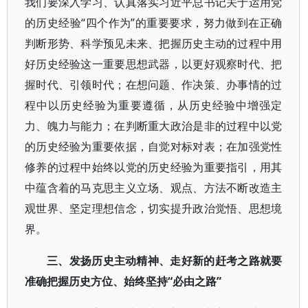
我们要深入学习、认真落实习近平总书记关于运用党
的历史经验“四个作为”的重要要求，努力做到在正确
判断形势、科学预见未来、把握历史主动的过程中用
好历史经验这一重要思想武器，以更好观察时代、把
握时代、引领时代；在想问题、作决策、办事情的过
程中以历史经验为重要遵循，从历史经验中增强定
力、魄力与能力；在判断重大政治是非的过程中以党
的历史经验为重要依据，自觉对标对表；在加强党性
修养的过程中始终以党的历史经验为重要指引，用其
中蕴含着的马克思主义立场、观点、方法不断改造主
观世界、坚定理想信念，切实提升政治觉悟、思想境
界。
三、发扬历史主动精神、走好新的赶考之路就要
准确把握历史方位、始终坚持“必由之路”