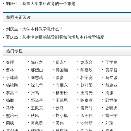
刘庆生：我国大学本科教育的一个难题
相同主题阅读
刘庆生：大学本科教学教什么？
夏庆杰：从牛津剑桥的辅导制看如何增加本科教学强度
热门专栏
秦晖
陈行之
郑永年
龙应台
丁学良
曹林
鄢烈山
傅国涌
陈嘉映
黄宗智
于建嵘
陈志武
徐贲
郭宇宽
马立诚
杨祖陶
沈志华
向继东
赵汀阳
戴建业
李昌平
张鸣
杨奎松
王海光
周濂
杨鹏
邓晓芒
王缉思
陈奉孝
郭世佑
马玲
王振东
狄马
袁伟时
史啸虎
熊培云
秋风
刘小枫
孟令伟
雷一宁
周枫
蒋兆勇
吴伟
沙叶新
刘瑜
葛剑雄
储昭根
吴稼祥
许之远
袁刚