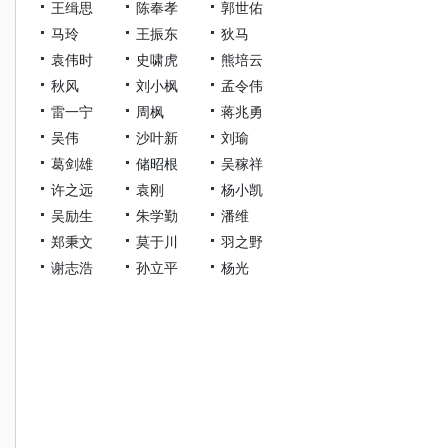
王缉思
陈奉孝
郭世佑
马玲
王振东
狄马
袁伟时
史啸虎
熊培云
秋风
刘小枫
孟令伟
雷一宁
周枫
蒋兆勇
吴伟
沙叶新
刘瑜
葛剑雄
储昭根
吴稼祥
许之远
袁刚
杨小凯
吴励生
朱学勤
潘维
郑秉文
莫于川
羽之野
谢志浩
孙立平
杨光