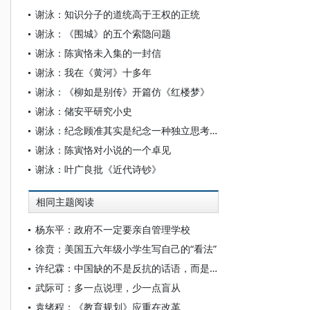
谢泳：知识分子的道统高于王权的正统
谢泳：《围城》的五个索隐问题
谢泳：陈寅恪未入集的一封信
谢泳：我在《黄河》十多年
谢泳：《柳如是别传》开篇仿《红楼梦》
谢泳：储安平研究小史
谢泳：纪念顾准其实是纪念一种独立思考精神
谢泳：陈寅恪对小说的一个卓见
谢泳：叶广良批《近代诗钞》
相同主题阅读
杨东平：政府不一定要亲自管理学校
徐贲：美国五六年级小学生写自己的“看法”
许纪霖：中国缺的不是反抗的话语，而是反抗的实践
武际可：多一点说理，少一点盲从
袁绪程：《教育规划》应重在改革