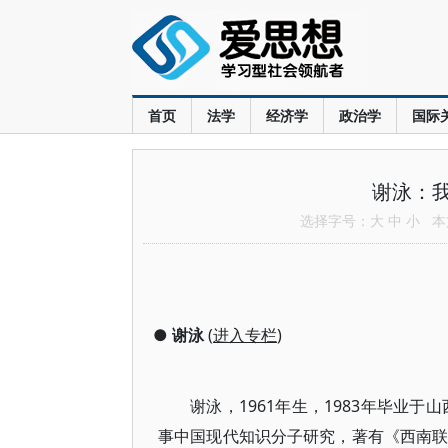
首页
法学
经济学
政治学
国际
谢泳：
选择字号：
大
中
小
本文
●
谢泳
(
进入专栏
)
谢泳，1961年生，1983年毕业
事中国现代知识分子研究，著有《西南联