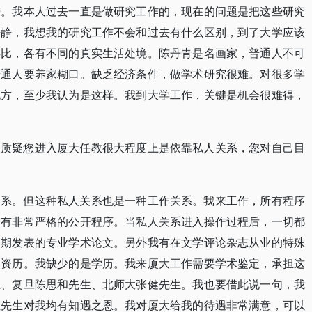
进。我本人过去一直是做研究工作的，现在的问题是把这些研究
平静，我想我的研究工作不会和过去有什么区别，到了大学应该
类比，各有不同的真实生活处境。陈丹青是名画家，普通人不可
普通人要养家糊口。缺乏经济条件，做学术研究很难。对很多学
地方，至少我认为是这样。我到大学工作，关键是机会很难得，
人质疑您进入厦大任教很大程度上是依靠私人关系，您对自己目
关系。但这种私人关系也是一种工作关系。我来工作，所有程序
，有非常严格的公开程序。当私人关系进入操作过程后，一切都
近期发表的专业学术论文。另外我有在文学评论杂志从业的特殊
的资历。我缺少的是学历。我来厦大工作需要学术鉴定，承担这
生、复旦陈思和先生、北师大张健先生。我也要借此说一句，我
位先生对我均有知遇之恩。我对厦大给我的待遇非常满意，可以