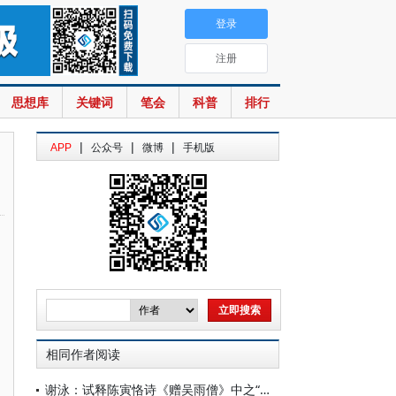
登录
注册
思想库
关键词
笔会
科普
排行
|
|
|
APP
公众号
微博
手机版
相同作者阅读
谢泳：试释陈寅恪诗《赠吴雨僧》中之“讵公”