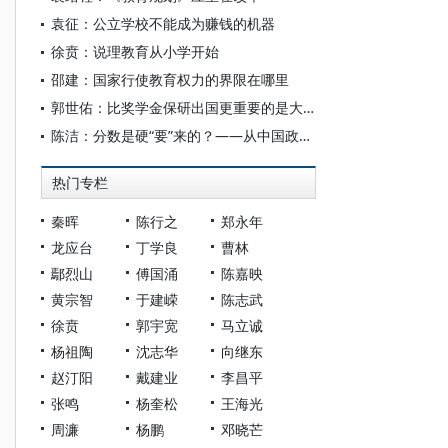
袁征：公立学校不能成为赚钱的机器
徐贲：说理教育从小学开始
邵建：国家行使教育权力的界限在哪里
郭世佑：比奖学金保研出国更重要的是大学生的人格与国格
陈洁：分数是硬“要”来的？——从中国政法大学“要分风潮”谈起
热门专栏
秦晖
陈行之
郑永年
龙应台
丁学良
曹林
鄢烈山
傅国涌
陈嘉映
黄宗智
于建嵘
陈志武
徐贲
郭宇宽
马立诚
杨祖陶
沈志华
向继东
赵汀阳
戴建业
李昌平
张鸣
杨奎松
王海光
周濂
杨鹏
邓晓芒