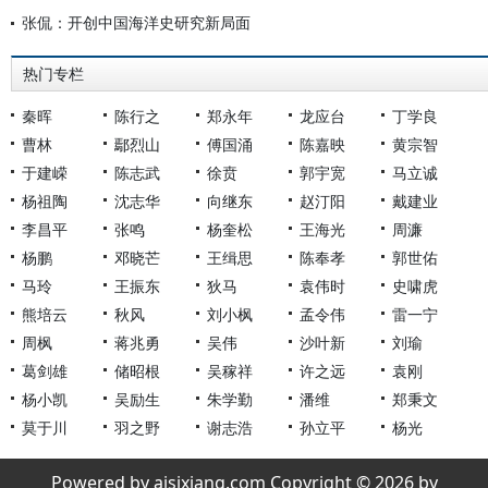
张侃：开创中国海洋史研究新局面
热门专栏
秦晖
陈行之
郑永年
龙应台
丁学良
曹林
鄢烈山
傅国涌
陈嘉映
黄宗智
于建嵘
陈志武
徐贲
郭宇宽
马立诚
杨祖陶
沈志华
向继东
赵汀阳
戴建业
李昌平
张鸣
杨奎松
王海光
周濂
杨鹏
邓晓芒
王缉思
陈奉孝
郭世佑
马玲
王振东
狄马
袁伟时
史啸虎
熊培云
秋风
刘小枫
孟令伟
雷一宁
周枫
蒋兆勇
吴伟
沙叶新
刘瑜
葛剑雄
储昭根
吴稼祥
许之远
袁刚
杨小凯
吴励生
朱学勤
潘维
郑秉文
莫于川
羽之野
谢志浩
孙立平
杨光
Powered by aisixiang.com Copyright © 2026 by