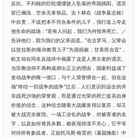
反抗。不列颠的巨轮缓缓驶入坠落的帝国残阳。谎言
皆已搁浅，空余无辜祭品。吉卜林在《战争墓志铭》
中自责，不该把本不符合条件的儿子，强行送上夺走
他生命的战场：“若有人问起，我们为何投奔死亡。／
告诉他们，因为我们的父亲说谎。”在古罗马，父辈会
以贺拉斯的颂诗教育儿子“为国捐躯，甘美而合宜”，
欧文却在同名反战诗中揭露了这是人类古老的谎言。
当宗教信仰不再构成师出正义的理由，国家利益成了
发动战争的唯一借口，与个人荣誉绑在一起。但在这
场“终结一切战争的战争”过后，人们意识到远去的并
非战死沙场的荣誉观，而是通过光荣的死亡提高自身
价值的信念，这种信念随着大战爆发得以复苏，却又
被大战完全摧毁。一场工业化的战争，对被害者的名
字，以及如何将其杀戮，都表现得漠不关心，它平等
对待所有参战者。正如托马斯·格雷的《墓园挽歌》中