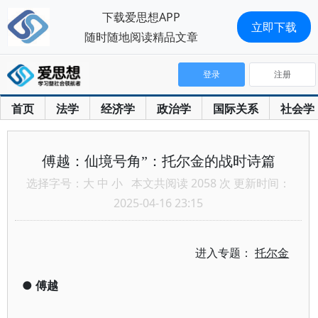
下载爱思想APP
立即下载
随时随地阅读精品文章
登录
注册
首页
法学
经济学
政治学
国际关系
社会学
傅越：仙境号角”：托尔金的战时诗篇
选择字号：
大
中
小
本文共阅读 2058 次 更新时间：
2025-04-16 23:15
进入专题：
托尔金
●
傅越