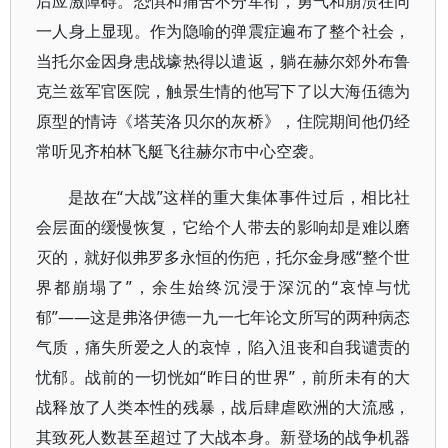
后应激障碍。恐惧和痛苦不分军衔，勇气和崩溃在同
一人身上显现。作为隐喻的弹震症遍布了整个社会，
当托尔金因身患战壕热得以遣返，躺在赫尔郊外布鲁
克兰兹军官医院，触景生情的他写下了以大海伍德为
原型的情诗《塔芙洛贝尔的灰桥》，住院期间他仍经
常听见齐柏林飞艇飞往赫尔市中心空袭。
是故在“大战”这样的重大集体事件过后，相比社
会层面的缓慢恢复，它给个人带去的影响却是难以磨
灭的，就好似弗罗多永恒的伤疤，托尔金身感“整个世
界都崩塌了”，余生始终沉浸于深沉的“哀悼与忧
郁”——这是弗洛伊德一九一七年论文所写的两种病态
气质，痛失所爱之人的哀悼，陷入沮丧和自我谴责的
忧郁。战前的一切恍如“昨日的世界”，前所未有的大
战释放了人类本性的残暴，战后肆虐欧洲的大流感，
其致死人数甚至超过了大战本身。新登场的战争机器