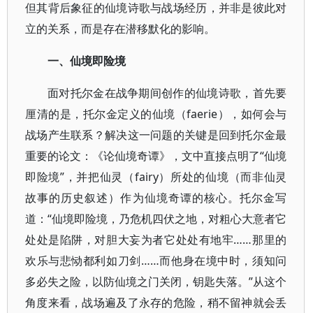
但其背后象征的仙境诗歌与战场经历，并非是彼此对
立的关系，而是存在潜移默化的影响。
一、仙境即险境
面对托尔金在战争期间创作的仙境诗歌，首先要
厘清的是，托尔金定义的仙境（faerie），如何会与
战场产生联系？解决这一问题的关键是回到托尔金最
重要的论文：《论仙境奇谭》，文中直接点明了“仙境
即险境”，并把仙灵（fairy）所处的仙境（而非仙灵
故事的历史叙述）作为仙境奇谭的核心。托尔金写
道：“仙境即险境，乃危机四伏之地，对粗心大意者它
处处是陷阱，对胆大妄为者它处处有地牢……那里的
欢乐与悲恸都利如刀剑……而他身在境中时，须知问
多必失之险，以防仙境之门关闭，钥匙失落。”从这个
角度来看，战场遍及了永存的危险，稍不留神就会丢