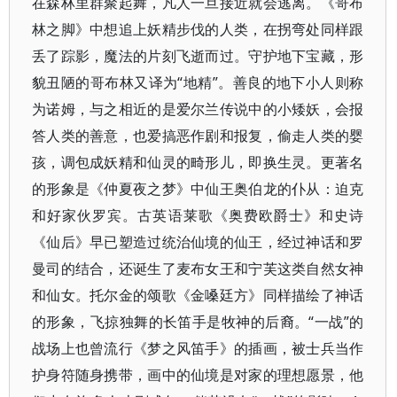
在森林里群聚起舞，凡人一旦接近就会逃离。《哥布
林之脚》中想追上妖精步伐的人类，在拐弯处同样跟
丢了踪影，魔法的片刻飞逝而过。守护地下宝藏，形
貌丑陋的哥布林又译为“地精”。善良的地下小人则称
为诺姆，与之相近的是爱尔兰传说中的小矮妖，会报
答人类的善意，也爱搞恶作剧和报复，偷走人类的婴
孩，调包成妖精和仙灵的畸形儿，即换生灵。更著名
的形象是《仲夏夜之梦》中仙王奥伯龙的仆从：迫克
和好家伙罗宾。古英语莱歌《奥费欧爵士》和史诗
《仙后》早已塑造过统治仙境的仙王，经过神话和罗
曼司的结合，还诞生了麦布女王和宁芙这类自然女神
和仙女。托尔金的颂歌《金嗓廷方》同样描绘了神话
的形象，飞掠独舞的长笛手是牧神的后裔。“一战”的
战场上也曾流行《梦之风笛手》的插画，被士兵当作
护身符随身携带，画中的仙境是对家的理想愿景，他