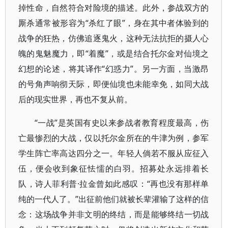
掉性命，自然符合对险境的描述。此外，参战双方的
厮杀通常被形容为“杀红了眼”，身在其中者体验到的
战争的狂热，仿佛追逐鬼火，这种无法抗拒的摄人心
魄的鬼魅魔力，即“着魔”，或是结合托尔金对仙境之
幻想的论述，将其译作“幻惑力”。另一方面，当激昂
的号角声响彻天际，即便仙境也未能幸免，如同大战
后的现实世界，再也不复从前。
“一战”是英国有史以来参战者教育程度最高，伤
亡最惨烈的大战，仅以托尔金所在的牛津为例，参军
学生阵亡率高达四分之一。年轻人倘若不服从应征入
伍，便会收到象征怯懦的白羽。招募处永远排着长
队，诗人菲利普·拉金曾如此感叹：“再也没有那样单
纯的一代人了。”出征前他们就被长辈灌输了这样的信
念：这场战争并非文明的终结，而是能够终结一切战