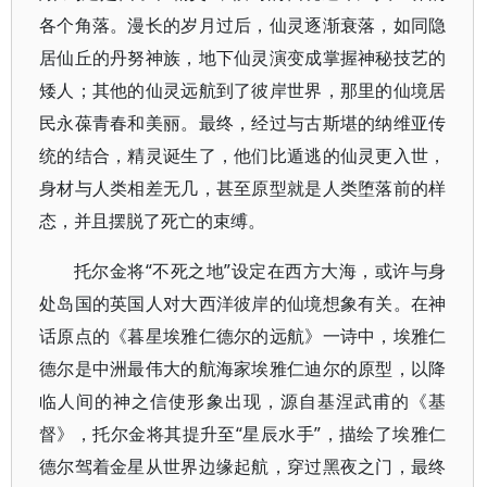
各个角落。漫长的岁月过后，仙灵逐渐衰落，如同隐
居仙丘的丹努神族，地下仙灵演变成掌握神秘技艺的
矮人；其他的仙灵远航到了彼岸世界，那里的仙境居
民永葆青春和美丽。最终，经过与古斯堪的纳维亚传
统的结合，精灵诞生了，他们比遁逃的仙灵更入世，
身材与人类相差无几，甚至原型就是人类堕落前的样
态，并且摆脱了死亡的束缚。
托尔金将“不死之地”设定在西方大海，或许与身
处岛国的英国人对大西洋彼岸的仙境想象有关。在神
话原点的《暮星埃雅仁德尔的远航》一诗中，埃雅仁
德尔是中洲最伟大的航海家埃雅仁迪尔的原型，以降
临人间的神之信使形象出现，源自基涅武甫的《基
督》，托尔金将其提升至“星辰水手”，描绘了埃雅仁
德尔驾着金星从世界边缘起航，穿过黑夜之门，最终