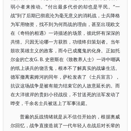
弱小者来推动。”付出最多代价的却也是平民。“一
战”到了后期已彻底沦为毫无意义的消耗战，士兵降格
为军用物资，找不到为何而战的理由，甚至出现欧文
在《奇特的相遇》一诗描述的场景，彼此怀有深深的
共情。只因无论哪一方获胜，功绩终归策划者。当年
鼓吹英雄主义的政客，而今已成魔鬼的化身。正如托
尔金的亡友G. B. 史密斯在《致教养人士》一诗中嘲讽
的纸上谈兵的饶舌鬼，根本不了解真实的战壕生活。
德军撤离索姆河的同年，萨松发表了《士兵宣言》，
抗议这场战争是被有能力结束它的人故意延长的。而
在大洋彼岸的贵妇小径战役，不甘送死的法军发动了
哗变，千余名士兵被送上了军事法庭。
普遍的反战情绪就是从不信任开始的，根据奥威
尔回忆，战争直接造就了一代年轻人在战后对长辈的