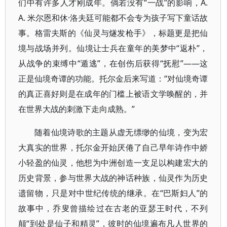
们中有许多人才刚成年。倘若没有“一战”的影响，A.
A. 米尔恩和休·洛夫廷可能都不会专为孩子写下童话故
事。格雷夫斯的《仙灵与燧发枪手》，标题更是把仙
境与战场并列。仙境让士兵在童年的美梦中“返朴”，
从战争的束缚中“遁逃”，在创伤后获得“抚慰”——这
正是仙境奇谭的功能。托尔金后来写道：“对仙境奇谭
的真正喜好则是在成年的门槛上被语文学唤醒的，并
在世界大战的刺激下走向成熟。”
随着仙境诗歌的主题从虚无缥缈的仙境，变为宏
大真实的世界，托尔金开始厌倦了自己早年诗作中娇
小轻盈的仙灵，他想为中洲创造一支足以构建宏大的
历史背景，参与世界大战的神话种族，仙灵作为历史
遗留物，只是对中世纪传统的继承。在“巴斯妇人”的
故事中，乔叟曾描绘过在古老的亚瑟王时代，不列
颠“到处是仙子和精灵”，彼时的仙境遍布凡人世界的