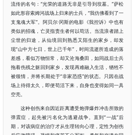
流传的名句：“光荣的道路无非是引导到坟墓。”萨松
如此形容索姆河战场上归来的士兵，“我仿佛看到了一
支鬼魂大军”。阿贝尔·冈斯的电影《我控诉》中也有
类似的招魂，亡灵指责生者何以苟活。当流浪者踏上
尘世的归途，从仙境回到熟悉又陌生的家乡，却发
现“山中方七日，世上已千年”，时间流逝所造成的落
差感，看似万物恒常，却又沧海桑田，如同战后士兵
拖着伤残之躯回到家乡，发现再难融入生活，牺牲不
被领情，并将长期处于“非家恐惑”的状态。只因在战
场上待得太久，即便苟活下来，自身也变得如同一具
空壳。
这种创伤来自因近距离遭受炮弹爆炸冲击所致的
弹震症，起先被污名化为逃避战争。直到“一战”后
期，对该病症的治疗才从生理转向心理，定性为创伤