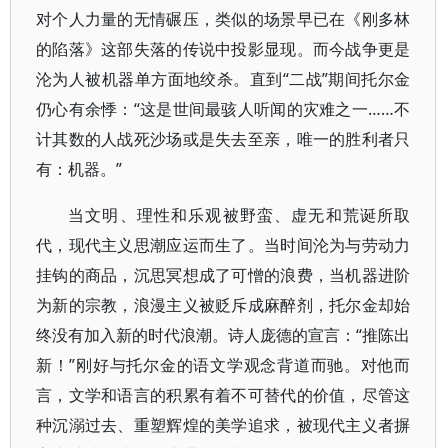
对个人力量的无情碾压，类似的场景早已在《刚多林
的陷落》这部失落的传说中投影显现。而今战争更是
沦为人被机器单方面地绞杀。直到“二战”期间托尔金
仍心有余悸：“这是世间最骇人听闻的灾难之一……不
计其数的人战死沙场或是失去至亲，唯一的胜利者只
有：机器。”
当文明、理性和乐观被野蛮、虚无和荒诞所取
代，现代主义思潮应运而生了。当时间沦为与劳动力
挂钩的商品，沉思冥想成了可憎的浪费，当机器进阶
为新的宗教，浪漫主义被贬斥成麻醉剂，托尔金却始
终没有加入新的时代浪潮。诗人庞德的宣言：“推陈出
新！”刚好与托尔金的语文学观念背道而驰。对他而
言，文学和语言的积累有着不可替代的价值，尽管这
种沉溺过去、重塑辉煌的美学追求，被现代主义者摒