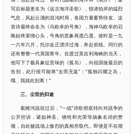
写后标题更名为《远古海洋圣歌》，惊涛拍岸的猛烈
气息，风起云涌的混沌时局，各国力量蓄势待发。这
首诗最终命名为《乌欧牟的号角》，海神乌欧牟的召
唤始终萦绕心头，号角的意象再度凸显。彼时是一九
一六年六月，托尔金正漂洋过海，奔赴前线。同行的
还有整整一代英国青年。在渡过英吉利海峡的当天，
他写下了极具象征意味的《孤岛》，向祖国做最后的
告别，此行很可能将“去而无返”：“孤独闪耀之岛，
哦，我就此别离！”
三、尘世的归途
索姆河战役过后，“一战”诗歌彻底转向对战争的
公开控诉，诸如神圣、牺牲和光荣等抽象名词的赞
颂，自此被战场上惨烈的真相所取代。即便是不在潮