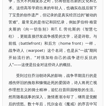
争，当大不列颠复苏之时，仍将创造出新的文化和艺
术。这些高等学府出来的年轻人，也确实在战后留下
了宝贵的创作遗产，但记录的是真实经历过的“被动的
苦难”。最常见的是传记和回忆录，例如罗伯特·格雷
夫斯的《向一切告别》和T. E. 劳伦斯的《智慧七
柱》，更能直接抒发战争感受的文学，还是诗歌。与
前线（battlefront）和后方（home front）一样，
战争诗人（warpoet）这个名词，也是从“一战”期间
开始流行的。“对强加给自己的战争进行反抗的
人”——这便是拉金对这些诗人的概括。
受到过往乔治朝诗风的影响，战争早期流行的是
感伤怀旧的挽歌和慷慨赴死的爱国诗，诗人将死亡视
作理想主义的骑士精神，追忆往昔田园牧歌的生活。
然而随着战事的深入，激情逐渐冷却了，继而是觉醒
后的愤怒。数十年后，托尔金在《魔戒》的序言中写