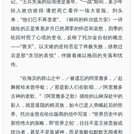
记。”士兵失落的仙境便是童年。“一战”期间，多少年
轻人效仿彼得·潘把死亡看作一场大冒险。到头
来，“他们已不再变老”。《林间的科尔提力安》一诗
描绘的正是青葱岁月已然凋零的怀恋和哀愁，四季的
轮回对照了心境的变化，反映了托尔金自创的概念
——“善灾”。以灾难的逆转否定了终极失败，拯救过
后是那“含泪的喜悦”，伴随着难以挽回的失落和忧
伤。
“在海滨的群山之中，／被遗忘的阿里雅多，／起
舞摇铃未曾停歇；／那是影人们在歌唱，／阿里雅多
古神的老歌。”《阿里雅多之歌》描绘的山林深处中的
影人，就是退隐的精灵族，如今已是人类崛起后的世
界。托尔金曾在给出版商的信中写道：“世界历史中的
那些伟大的策略，即‘世界之轮’，往往不是王侯贵族或
统治者，甚至不是靠诸神，而是靠貌似默默无闻者和