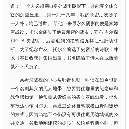
道：“一个人必须亲自身处战争阴影下，才能完全体会
它的沉重压迫……到一九一八年，我的亲密朋友除了
一人外，均已过世。”给他带来最永久阴影的便是索姆
河战役，托尔金痛失了他最亲密的挚友，罗布·吉尔森
和G. B. 史密斯，后者迟到的绝笔信尤其让他肝肠寸
断。为了纪念亡友，托尔金编选了史密斯的诗歌，并
以《春日收获》集结出版，书名隐喻了诗人在成熟前
就不幸夭折了。
索姆河战役的中心蒂耶普瓦勒，即便在如今也是
一个名副其实的无人地带，想要前往那里的纪念碑和
战争博物馆，通常需从索姆省的省会亚眠出发，坐火
车抵达小镇阿尔贝，再通过公路自驾或者山野间徒步
的方式，因为当地至今仍没有可供往返周边城镇的公
共交通。谷歌地图建议的徒步时长约单程两小时，但