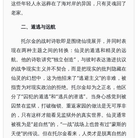
这些年轻人永远葬在了海对岸的异国，只有灵魂回了
老家。
二、遁逃与远航
托尔金的战时诗歌即是围绕仙境展开，并同时表
现在两种主题之间的转换：仙灵的遁逃和精灵的远
航。他的诗歌讲究“独立创造”，与彼时表达激进抗议
的战争现实主义并不契合，而是把现实的批判隐藏在
仙灵的幻想中，这为他招来了“逃避主义”的非难，被
指责为对现实政治的拒绝。托尔金却为之正名，他区
分了“囚犯的遁逃”和“逃兵的潜逃”。当身心感觉到被
囚禁在监狱，打破枷锁、重返家园的做法是无可厚非
的，只有这样才能看见监狱外的真实世界。仙灵通常
被视为是“超自然”的，“一战”战场上也曾有过“蒙斯的
天使”的传说。但在托尔金看来，人类才是脱离自然的