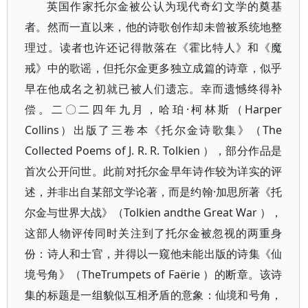
英国作家托尔金被公认为现代奇幻文学的奠基
者。然而一直以来，他的诗歌创作却未曾被系统地整
理过。读者也许还记得散落在《霍比特人》和《魔
戒》中的歌谣，但托尔金更多独立成篇的诗章，似乎
早在他成名之初就已被人们遗忘。幸而遗憾终得补
偿。二〇二四年九月，哈珀·柯林斯（Harper
Collins）出版了三卷本《托尔金诗歌集》（The
Collected Poems of J. R. R. Tolkien ），部分作品是
首次公开问世。此前对托尔金早年诗作较为详实的评
述，并非出自某部文学论著，而是约翰·加思所著《托
尔金与世界大战》（Tolkien andthe Great War ），
这部人物评传同时关注到了托尔金被忽视的两重身
份：诗人和士官，并得以一窥他未能出版的诗集《仙
境号角》（TheTrumpets of Faërie ）的断章。该诗
集的标题是一组貌似互相矛盾的意象：仙境和号角，