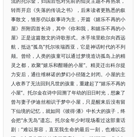
流的托尔金，归国后也对先前的仙灵主题不再热衷，
转而开启《失落的传说之书》，后来读者更熟悉的叙
事散文，雏形仍以叙事诗为主，开篇《嬉乐不再的小
屋》所附四首长诗，其中《你和我，和嬉乐不再的小
屋》正是这篇散文的诗歌形式。水手埃里欧尔向西远
航，抵达“孤岛”托尔埃瑞西亚，它是神话时代的不列
颠。曾经，人类的孩童可以通过梦境造访孤岛上的精
灵之都，欢聚“嬉乐和酣睡的小屋”。精灵迁出科尔提
力安后，通往维林诺的梦幻小径随之封闭。小屋的主
人收养了无法回到凡世的孩童，重建起了“嬉乐不再的
小屋”。托尔金在诗中回溯了年幼的旧日时光，想象了
曾与妻子伊迪丝相识于梦中小屋，只是醒来后没有留
下仙境的记忆，就如同《彼得·潘》中长大的孩子，终
会把“永无岛”遗忘。托尔金年少时现场看过这部童话
剧：“难以形容，直至我生命的最后一刻，也难以忘