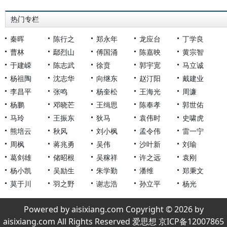
热门专栏
秦晖
陈行之
郑永年
龙应台
丁学良
曹林
鄢烈山
傅国涌
陈嘉映
黄宗智
于建嵘
陈志武
徐贲
郭宇宽
马立诚
杨祖陶
沈志华
向继东
赵汀阳
戴建业
李昌平
张鸣
杨奎松
王海光
周濂
杨鹏
邓晓芒
王缉思
陈奉孝
郭世佑
马玲
王振东
狄马
袁伟时
史啸虎
熊培云
秋风
刘小枫
孟令伟
雷一宁
周枫
蒋兆勇
吴伟
沙叶新
刘瑜
葛剑雄
储昭根
吴稼祥
许之远
袁刚
杨小凯
吴励生
朱学勤
潘维
郑秉文
莫于川
羽之野
谢志浩
孙立平
杨光
Powered by aisixiang.com Copyright © 2026 by
aisixiang.com All Rights Reserved 爱思想 京ICP备12007865