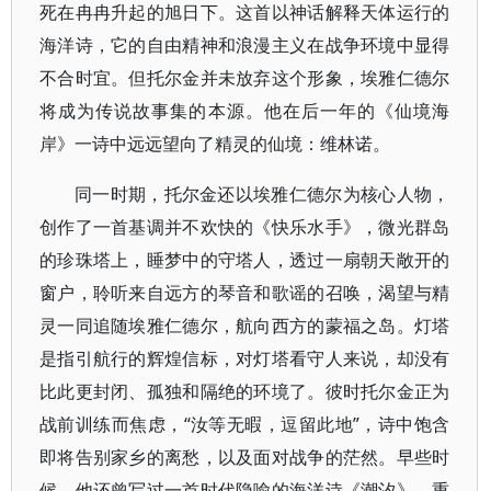
死在冉冉升起的旭日下。这首以神话解释天体运行的
海洋诗，它的自由精神和浪漫主义在战争环境中显得
不合时宜。但托尔金并未放弃这个形象，埃雅仁德尔
将成为传说故事集的本源。他在后一年的《仙境海
岸》一诗中远远望向了精灵的仙境：维林诺。
同一时期，托尔金还以埃雅仁德尔为核心人物，
创作了一首基调并不欢快的《快乐水手》，微光群岛
的珍珠塔上，睡梦中的守塔人，透过一扇朝天敞开的
窗户，聆听来自远方的琴音和歌谣的召唤，渴望与精
灵一同追随埃雅仁德尔，航向西方的蒙福之岛。灯塔
是指引航行的辉煌信标，对灯塔看守人来说，却没有
比此更封闭、孤独和隔绝的环境了。彼时托尔金正为
战前训练而焦虑，“汝等无暇，逗留此地”，诗中饱含
即将告别家乡的离愁，以及面对战争的茫然。早些时
候，他还曾写过一首时代隐喻的海洋诗《潮汐》，重