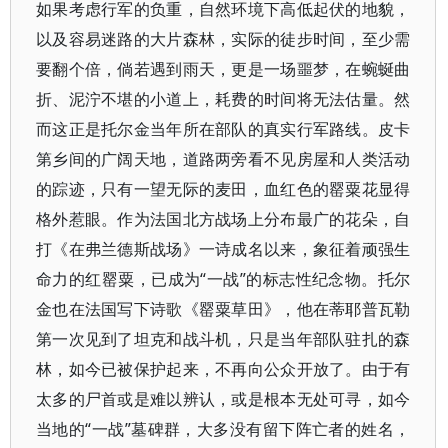
如果考虑行军的负重，自然环境下高低起伏的地貌，
以及容易迷路的大片森林，实际的徒步时间，至少需
要翻个倍，倘若遇到雨天，更是一场噩梦，在蜿蜒曲
折、泥泞不堪的小道上，耗费的时间将无法估量。然
而这正是托尔金当年所在部队的真实行军路线。皮卡
第乡间的广阔天地，道路两旁看不见房屋和人类活动
的踪迹，只有一望无际的麦田，血红色的罂粟花显得
格外惹眼。作为法国北方战场上分布最广的花朵，自
打《在弗兰德斯战场》一诗成名以来，象征着顽强生
命力的红罂粟，已成为“一战”的标志性纪念物。托尔
金也在法国写下诗歌《罂粟草田》，他在蒂耶普瓦勒
第一次见到了坦克和战斗机，只是当年部队驻扎的森
林，如今已被保护起来，不再向公众开放了。由于有
太多的尸首或是难以辨认，或是根本无处可寻，如今
当地的“一战”墓碑群，大多没有留下阵亡者的姓名，