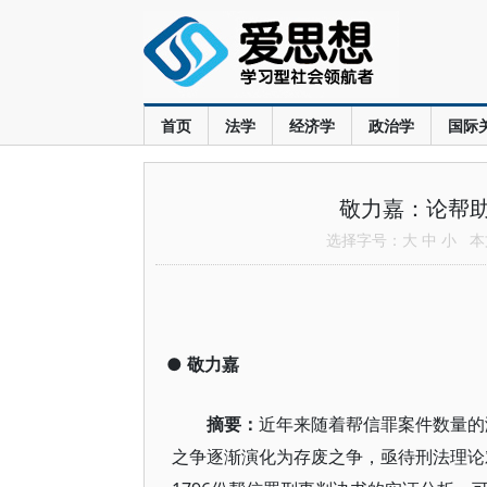
首页
法学
经济学
政治学
国际
敬力嘉：论帮
选择字号：
大
中
小
本文
●
敬力嘉
摘要：
近年来随着帮信罪案件数量的
之争逐渐演化为存废之争，亟待刑法理论对