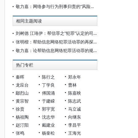
敬力嘉：网络参与行为刑事归责的“风险犯”模式及其反思
相同主题阅读
刘树德 江珞伊：帮信罪之“犯罪”认定的司法困境与出路
张明楷：帮助信息网络犯罪活动罪的再探讨
敬力嘉：论帮助信息网络犯罪活动罪的规范属性
热门专栏
秦晖
陈行之
郑永年
龙应台
丁学良
曹林
鄢烈山
傅国涌
陈嘉映
黄宗智
于建嵘
陈志武
徐贲
郭宇宽
马立诚
杨祖陶
沈志华
向继东
赵汀阳
戴建业
李昌平
张鸣
杨奎松
王海光