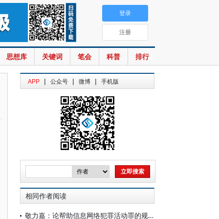
登录
注册
思想库
关键词
笔会
科普
排行
|
|
|
APP
公众号
微博
手机版
相同作者阅读
敬力嘉：论帮助信息网络犯罪活动罪的规范属性