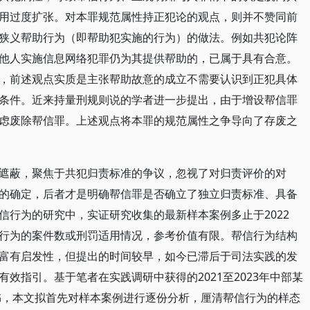
用过度扩张。对本罪规范属性持正犯论的观点，则并不赞同前
狭义帮助行为（即帮助犯实施的行为）的做法。例如共犯论阵
他人实施信息网络犯罪仍为其提供帮助的，已属于具有合意。
，前述观点实质是主张帮助故意的成立不需要认识到正犯具体
条件。近来持量刑规则说的学者进一步提出，由于增设帮信罪
虑废除帮信罪。上述观点将本罪的规范属性之争导向了存废之
遮蔽，聚焦于共犯归责标准的争议，忽视了对归责评价的对
的确定，后者才是明确帮信罪是否确立了独立归责标准、具备
信行为的研究中，实证研究收集的最新样本案例多止于2022
行为的案件数或刑罚适用情况，参考价值有限。帮信行为结构
富有启发性，但提出的时间较早，如今已滞后于司法实践的发
效指引。基于笔者在实践调研中获得的2021至2023年中部某
决书，本文拟首先对样本案例进行逐份分析，厘清帮信行为的样态