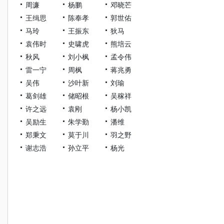
周濂
杨鹏
邓晓芒
王缉思
陈奉孝
郭世佑
马玲
王振东
狄马
袁伟时
史啸虎
熊培云
秋风
刘小枫
孟令伟
雷一宁
周枫
蒋兆勇
吴伟
沙叶新
刘瑜
葛剑雄
储昭根
吴稼祥
许之远
袁刚
杨小凯
吴励生
朱学勤
潘维
郑秉文
莫于川
羽之野
谢志浩
孙立平
杨光