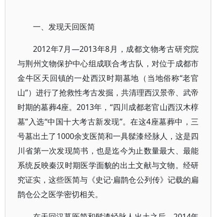
一、发现天回医简
2012年7月—2013年8月，成都文物考古研究院
与荆州文物保护中心组成联合考古队，对位于成都市
金牛区天回镇的一处西汉时期墓地（当地俗称“老官
山”）进行了抢救性考古发掘，共清理西汉景帝、武帝
时期的墓葬4座。2013年，“四川成都老官山西汉木椁
墓”入选“中国十大考古新发现”。在这4座墓葬中，三
号墓出土了1000余支医简和一具髹漆经脉人，这是四
川省第一次发现简书，也是迄今为止数量最大、最能
系统反映秦汉时期医学面貌的出土文献与文物。经研
究证实，这些医简与《史记·扁鹊仓公列传》记载的扁
鹊仓公之医学密切相关。
在天回汉墓医简和髹漆经脉人出土之后，2014年