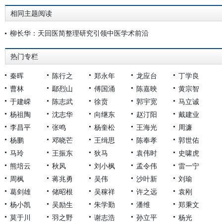
相同主题阅读
柳长华：天回医简整理研究引领中医学术前沿
热门专栏
秦晖
陈行之
郑永年
龙应台
丁学良
曹林
鄢烈山
傅国涌
陈嘉映
黄宗智
于建嵘
陈志武
徐贲
郭宇宽
马立诚
杨祖陶
沈志华
向继东
赵汀阳
戴建业
李昌平
张鸣
杨奎松
王海光
周濂
杨鹏
邓晓芒
王缉思
陈奉孝
郭世佑
马玲
王振东
狄马
袁伟时
史啸虎
熊培云
秋风
刘小枫
孟令伟
雷一宁
周枫
蒋兆勇
吴伟
沙叶新
刘瑜
葛剑雄
储昭根
吴稼祥
许之远
袁刚
杨小凯
吴励生
朱学勤
潘维
郑秉文
莫于川
羽之野
谢志浩
孙立平
杨光