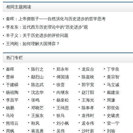
相同主题阅读
秦晖：上帝掷骰子——自然演化与历史进步的哲学思考
李友东：近代西方历史理论中的“历史进步”观
丰子义：关于历史进步的评价问题
王鸿刚：如何理解大国博弈？
热门专栏
秦晖
陈行之
郑永年
龙应台
丁学良
曹林
鄢烈山
傅国涌
陈嘉映
黄宗智
于建嵘
陈志武
徐贲
郭宇宽
马立诚
杨祖陶
沈志华
向继东
赵汀阳
戴建业
李昌平
张鸣
杨奎松
王海光
周濂
杨鹏
邓晓芒
王缉思
陈奉孝
郭世佑
马玲
王振东
狄马
袁伟时
史啸虎
熊培云
秋风
刘小枫
孟令伟
雷一宁
周枫
蒋兆勇
吴伟
沙叶新
刘瑜