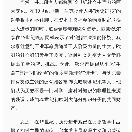
当然，并非所有人都称赞19世纪社会生产力的巨
大变化。在19世纪中期，兰克批评人类“历史进步”的
哲学根本站不住脚，在资本主义社会的物质财富取得
巨大进步的同时，道德领域却难说有进步。威廉·狄尔
泰在19世纪晚期同样表示了对“进步”深深的怀疑。狄
尔泰注意到工业革命后随着工人阶级力量的壮大，欧
洲的社会组织发生了剧变，这种社会剧变为人文学科
提出了新的智力挑战。为此，狄尔泰提倡从个体“生
命”“尊严”和“经验”的角度重新理解“进步”。与狄尔泰
持有类似主张的还有雅各布·布克哈特和尼采等人，他
们认为历史不是一门科学。这种对知识的非理性来源
的强调，成为20世纪初欧洲大部分知识分子的共同财
产。
总之，在19世纪，历史进步观已在历史哲学中占
据了相对主导的地位。它本质上是浪漫主义和启蒙运