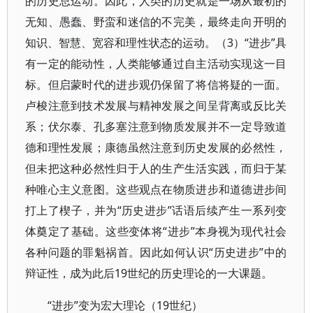
的历史总运动。因此，人类的历史就是一场从最初的
无知、愚蠢、野蛮和迷信的不完美，最终走向开明的
知识、智慧、宽容和理性状态的运动。（3）“进步”具
有一定的能动性，人类能够通过自主活动实现这一目
标。但启蒙时代的进步观仍保留了将信将疑的一面。
卢梭注意到技术发展与精神发展之间呈背离或反比关
系；伏尔泰、孔多塞注意到物质发展并不一定导致道
德和理性发展；康德虽然注意到历史发展的必然性，
但未把这种必然性归于人的生产生活实践，而归于某
种唯心主义意图。这些观点在物质进步和道德进步间
打上了楔子，并为“历史进步”话语后续产生一系列变
体奠定了基础。这些变体将“进步”本身视为现代社会
各种问题的罪魁祸首。因此如何认识“历史进步”中的
辩证性，成为此后19世纪的历史理论的一大课题。
“进步”变为宏大理论（19世纪）