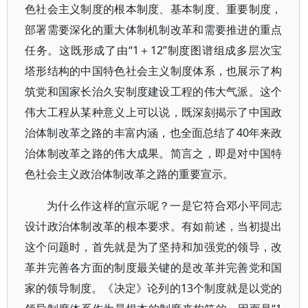
色社会主义制度的根本制度、基本制度、重要制度，
部署需要深化的重大体制机制改革和需要推进的重点
任务。这既形成了由“1＋12”制度图谱组成多层次宝
塔形结构的中国特色社会主义制度体系，也展示了构
筑党和国家长治久安制度建设工程的伟大气派。这个
伟大工程从某种意义上可以说，既深刻揭示了中国政
治体制改革之路的丰富内涵，也全面总结了40年来政
治体制改革之路的伟大成果。简言之，即是对中国特
色社会主义政治体制改革之路的重要宣示。
为什么作这样的宣示呢？一是它符合邓小平同志
设计政治体制改革的根本要求。有如前述，当初提出
这个问题时，首先就是为了坚持和加强党的领导，改
革并完善各方面的制度最关键的是改革并完善党和国
家的领导制度。《决定》论列的13个制度就是以党的