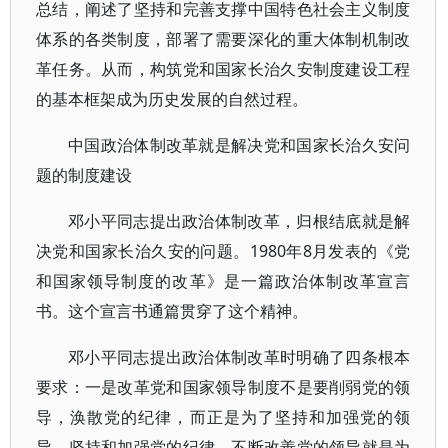
总结，阐述了坚持和完善支撑中国特色社会主义制度
体系的各类制度，部署了需要深化的重大体制机制改
革任务。从而，构筑党和国家长治久安制度建设工程
的基本框架成为历史发展的自然过程。
中国政治体制改革就是解决党和国家长治久安问
题的制度建设
邓小平同志提出政治体制改革，归根结底就是解
决党和国家长治久安的问题。1980年8月发表的《党
和国家领导制度的改革》是一篇政治体制改革宣言
书。这个宣言书通篇贯穿了这个精神。
邓小平同志提出政治体制改革时明确了四条根本
要求：一是改革党和国家领导制度不是要削弱党的领
导，涣散党的纪律，而正是为了坚持和加强党的领
导，坚持和加强党的纪律。不断改善党的领导就是为