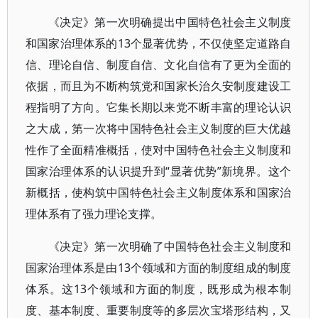
《决定》第一次明确提出中国特色社会主义制度
和国家治理体系的13个显著优势，不仅使坚定道路自
信、理论自信、制度自信、文化自信有了更为全面的
依据，而且为不断构筑党和国家长治久安制度建设工
程指明了方向。它集长期以来党不断丰富的理论认识
之大成，第一次将中国特色社会主义制度的巨大优越
性作了全面精准概括，使对中国特色社会主义制度和
国家治理体系的认识提升到“显著优势”新境界。这个
新概括，使构筑中国特色社会主义制度体系和国家治
理体系有了强力理论支撑。
《决定》第一次明确了中国特色社会主义制度和
国家治理体系是由13个领域和方面的制度组成的制度
体系。这13个领域和方面的制度，既形成为根本制
度、基本制度、重要制度等的多层次宝塔形结构，又