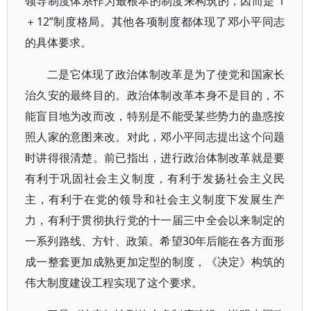
领导制度体系作为最根本的制度来构筑的，因而是“1
＋12”制度格局。其他各项制度都体现了邓小平同志
的具体要求。
二是它体现了政治体制改革是为了使党和国家长
治久安的最终目的。政治体制改革本身不是目的，不
能盲目地为改而改，特别是不能受某些势力的蛊惑按
照人家的意图来改。对此，邓小平同志提出这个问题
时讲得很清楚。前已指出，进行政治体制改革就是要
有利于巩固社会主义制度，有利于发扬社会主义民
主，有利于在党的领导和社会主义制度下发展生产
力，有利于贯彻执行党的十一届三中全会以来制定的
一系列路线、方针、政策。希望30年后能在各方面形
成一整套更加成熟更加定型的制度，《决定》构筑的
伟大制度建设工程实现了这个要求。