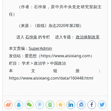
（作者：石仲泉，原中共中央党史研究室副主
任）
（来源：《前线》杂志2020年第2期）
进入
石仲泉
的专栏 进入专题：
政治体制改革
本文责编：
SuperAdmin
发信站：爱思想（https://www.aisixiang.com）
栏目：
学术
>
政治学
>
中国政治
本文链接：
https://www.aisixiang.com/data/160448.html