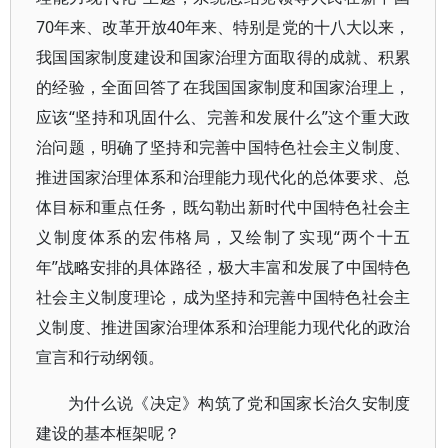
70年来、改革开放40年来、特别是党的十八大以来，
我国国家制度建设和国家治理方面取得的成就、积累
的经验，全面回答了在我国国家制度和国家治理上，
应该“坚持和巩固什么、完善和发展什么”这个重大政
治问题，明确了坚持和完善中国特色社会主义制度、
推进国家治理体系和治理能力现代化的总体要求、总
体目标和重点任务，既勾勒出新时代中国特色社会主
义制度体系的宏伟格局，又绘制了实现“两个十五
年”战略安排的具体路径，极大丰富和发展了中国特色
社会主义制度理论，成为坚持和完善中国特色社会主
义制度、推进国家治理体系和治理能力现代化的政治
宣言和行动纲领。
为什么说《决定》构筑了党和国家长治久安制度
建设的基本框架呢？