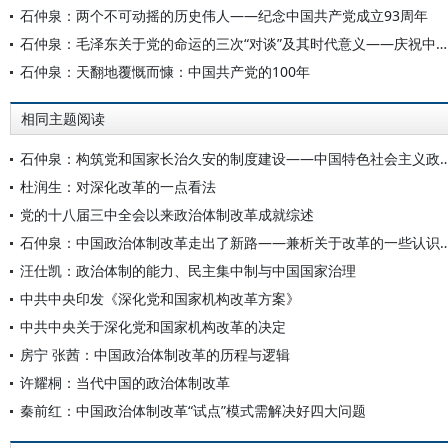
石仲泉：两个不可动摇的历史伟人——纪念中国共产党成立93周年
石仲泉：毛泽东关于党的命运的三次“对谈”及其时代意义——庆祝中国共产党诞辰100周年
石仲泉：天翻地覆慨而慷：中国共产党的100年
相同主题阅读
石仲泉：构筑党和国家长治久安的制度建设——中国特色社
杜润生：对深化改革的一点看法
党的十八届三中全会以来政治体制改革成就综述
石仲泉：中国政治体制改革走出了新路——兼析关于
汪仕凯：政治体制的能力、民主集中制与中国国家治理
中共中央印发《深化党和国家机构改革方案》
中共中央关于深化党和国家机构改革的决定
房宁 张茜：中国政治体制改革的历程与逻辑
许耀桐：当代中国的政治体制改革
秦前红：中国政治体制改革“试点”模式需解决好四大问题