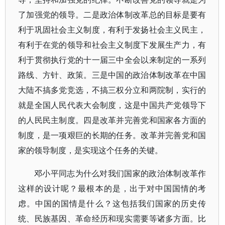
了加强党的领导。二是政治体制改革总的目标是要有
利于巩固社会主义制度，有利于发扬社会主义民主，
有利于在党的领导和社会主义制度下发展生产力，有
利于贯彻执行党的十一届三中全会以来制定的一系列
路线、方针、政策。三是中国的政治体制改革在中国
大陆不搞多党竞选，不搞三权分立和两院制，实行的
就是全国人民代表大会制度，这是中国共产党领导下
的人民民主制度。四是改革并完善党和国家各方面的
制度，是一项艰巨的长期的任务。改革并完善党和国
家的领导制度，是实现这个任务的关键。
邓小平同志为什么对我们国家的政治体制改革作
这样的设计呢？最根本的是，出于对中国国情的考
虑。中国的国情是什么？这包括我们国家的历史传
统、民族基因、革命经历和现实需要等诸多方面。比