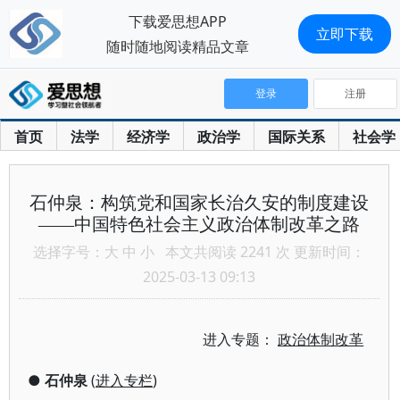
下载爱思想APP
立即下载
随时随地阅读精品文章
登录
注册
首页
法学
经济学
政治学
国际关系
社会学
石仲泉：构筑党和国家长治久安的制度建设
——中国特色社会主义政治体制改革之路
选择字号：
大
中
小
本文共阅读 2241 次 更新时间：
2025-03-13 09:13
进入专题：
政治体制改革
●
石仲泉
(
进入专栏
)