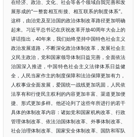
在经济、政治、文化、社会等各个领域自我完善和发
展形成的“一整套相互衔接、相互联系的制度体系”。
这样，由治党及至治国的政治体制改革路径更加明确
起来。习近平总书记在庆祝改革开放40周年大会上的
讲话指出，40年来，我们始终坚持中国特色社会主义
政治发展道路，不断深化政治体制改革，发展社会主
义民主政治，党和国家领导体制日益完善，全面依法
治国深入推进，中国特色社会主义法律体系日益健
全，人民当家作主的制度保障和法治保障更加有力，
人权事业全面发展，爱国统一战线更加巩固，人民依
法享有和行使民主权利的内容更加丰富、渠道更加便
捷、形式更加多样。他还论列了这些年所进行的若干
具体的体制改革内容：诸如党和国家机构改革、行政
管理体制改革、依法治国体制改革、外事体制改革、
社会治理体制改革、国家安全体制改革、国防和军队