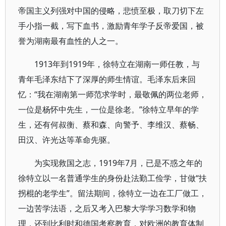
帝国主义列强对中国的侵略，悲愤至极，取刀切下左
手小指一截，写下血书，激励青年学子反帝爱国，被
誉为湖南最有血性的人之一。
1913年到1919年，徐特立在湖南一师任教，与
青年毛泽东结下了深厚的师生情谊。毛泽东后来回
忆：“我在湖南第一师范求学时，最敬佩的两位老师，
一位是杨怀中先生，一位是徐老。”徐特立早年的学
生，还有何叔衡、蔡和森、向警予、李维汉、蔡畅、
田汉、许光达等革命先驱。
为实现救国之志，1919年7月，已是不惑之年的
徐特立以一名普通学生的身份赴法勤工俭学，甘做“扶
拐棍的老学生”。留法期间，徐特立一边在工厂做工，
一边苦学法语，之后又考入巴黎大学学习数学和物
理，还到比利时和德国考察教育，对欧洲的教育体制