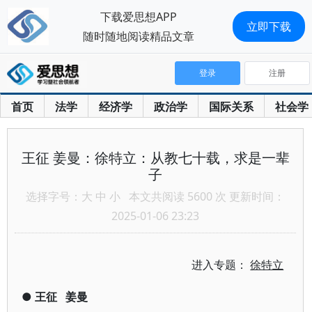
下载爱思想APP
立即下载
随时随地阅读精品文章
登录
注册
首页
法学
经济学
政治学
国际关系
社会学
王征 姜曼：徐特立：从教七十载，求是一辈
子
选择字号：
大
中
小
本文共阅读 5600 次 更新时间：
2025-01-06 23:23
进入专题：
徐特立
●
王征
姜曼