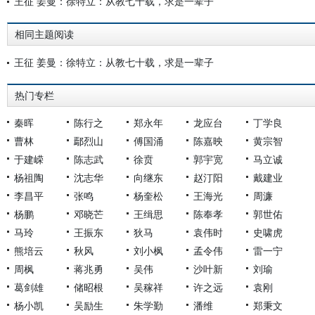
王征 姜曼：徐特立：从教七十载，求是一辈子
相同主题阅读
王征 姜曼：徐特立：从教七十载，求是一辈子
热门专栏
秦晖
陈行之
郑永年
龙应台
丁学良
曹林
鄢烈山
傅国涌
陈嘉映
黄宗智
于建嵘
陈志武
徐贲
郭宇宽
马立诚
杨祖陶
沈志华
向继东
赵汀阳
戴建业
李昌平
张鸣
杨奎松
王海光
周濂
杨鹏
邓晓芒
王缉思
陈奉孝
郭世佑
马玲
王振东
狄马
袁伟时
史啸虎
熊培云
秋风
刘小枫
孟令伟
雷一宁
周枫
蒋兆勇
吴伟
沙叶新
刘瑜
葛剑雄
储昭根
吴稼祥
许之远
袁刚
杨小凯
吴励生
朱学勤
潘维
郑秉文