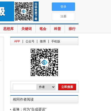
登录
注册
思想库
关键词
笔会
科普
排行
|
|
|
APP
公众号
微博
手机版
相同作者阅读
崔琳：何为“合成谬误”