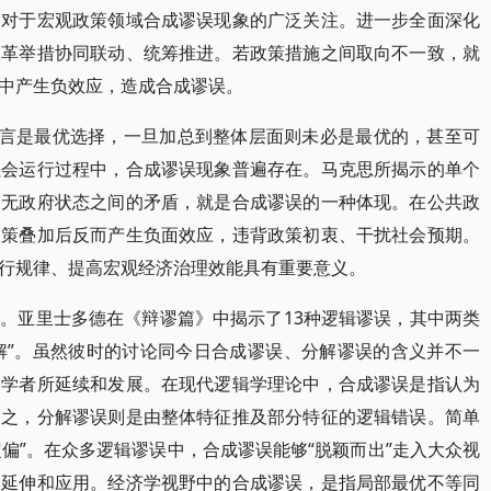
界对于宏观政策领域合成谬误现象的广泛关注。进一步全面深化
改革举措协同联动、统筹推进。若政策措施之间取向不一致，就
中产生负效应，造成合成谬误。
而言是最优选择，一旦加总到整体层面则未必是最优的，甚至可
社会运行过程中，合成谬误现象普遍存在。马克思所揭示的单个
的无政府状态之间的矛盾，就是合成谬误的一种体现。在公共政
政策叠加后反而产生负面效应，违背政策初衷、干扰社会预期。
行规律、提高宏观经济治理效能具有重要意义。
。亚里士多德在《辩谬篇》中揭示了13种逻辑谬误，其中两类
分解”。虽然彼时的讨论同今日合成谬误、分解谬误的含义并不一
的学者所延续和发展。在现代逻辑学理论中，合成谬误是指认为
反之，分解谬误则是由整体特征推及部分特征的逻辑错误。简单
定偏”。在众多逻辑谬误中，合成谬误能够“脱颖而出”走入大众视
的延伸和应用。经济学视野中的合成谬误，是指局部最优不等同