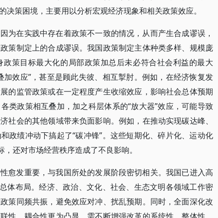
的决策困境，主要用以分析宏观经济现象和相关政策效应。
是因为在实践中存在着政策不一致的情况，从而产生合成谬误，
是政策制定上的合成谬误。我国政策制定主体种类多样、规模庞
身政策目标最大化的局部政策加总后未必符合社会利益的最大
叠加效应”，甚至是顾此失彼、相互掣肘。例如，在经济恢复发
发展的监管政策或在一定程度产生收缩效应，影响社会总体预期
各类政策相互叠加，加之科层体系的“放大器”效应，可能导致
经济社会的其他领域带来负面影响。例如，在推动实现碳达峰、
和政绩冲动下搞起了“碳冲锋”。这些短期化、碎片化、运动化
目标，还对市场经营秩序造成了不良影响。
致性愈发重要，与我国所处的发展阶段密切相关。我国已进入高
”总体布局。经济、政治、文化、社会、生态文明各领域工作密
部政策同频共振，避免效应对冲、扰乱预期。同时，全面深化改
关联性、耦合性更为凸显，需不断增强改革的系统性、整体性、